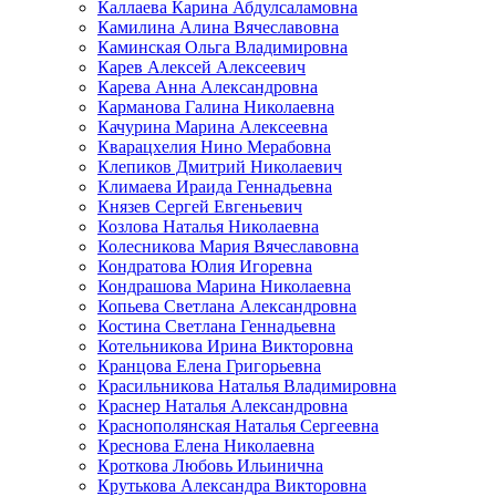
Каллаева Карина Абдулсаламовна
Камилина Алина Вячеславовна
Каминская Ольга Владимировна
Карев Алексей Алексеевич
Карева Анна Александровна
Карманова Галина Николаевна
Качурина Марина Алексеевна
Кварацхелия Нино Мерабовна
Клепиков Дмитрий Николаевич
Климаева Ираида Геннадьевна
Князев Сергей Евгеньевич
Козлова Наталья Николаевна
Колесникова Мария Вячеславовна
Кондратова Юлия Игоревна
Кондрашова Марина Николаевна
Копьева Светлана Александровна
Костина Светлана Геннадьевна
Котельникова Ирина Викторовна
Кранцова Елена Григорьевна
Красильникова Наталья Владимировна
Краснер Наталья Александровна
Краснополянская Наталья Сергеевна
Креснова Елена Николаевна
Кроткова Любовь Ильинична
Крутькова Александра Викторовна