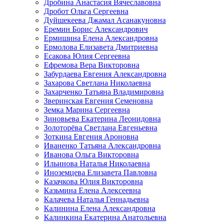
Дробина Анастасия Вячеславовна
Дробот Ольга Сергеевна
Дуйшекеева Джамал Асанакуновна
Еремин Борис Александрович
Ермишина Елена Александровна
Ермолова Елизавета Дмитриевна
Есакова Юлия Сергеевна
Ефремова Вера Викторовна
Забурдаева Евгения Александровна
Захарова Светлана Николаевна
Захарченко Татьяна Владимировна
Зверинская Евгения Семеновна
Земка Марина Сергеевна
Зиновьева Екатерина Леонидовна
Золоторёва Светлана Евгеньевна
Зоткина Евгения Ароновна
Иваненко Татьяна Александровна
Иванова Ольга Викторовна
Ильинова Наталья Николаевна
Иноземцева Елизавета Павловна
Казачкова Юлия Викторовна
Казьмина Елена Алексеевна
Калачева Наталья Геннадьевна
Калинина Елена Александровна
Калинкина Екатерина Анатольевна