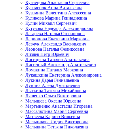
Кузнецова Анастасия Сергеевна
Кузьменок Анна Витальевна
Кузьмина Валентина Алексеевна
Куликова Марина Геннадиевна
Кулин Михаил Сергеевич
Кутузова Надежда Александровна
Лазарева Наталья Степановна
Ларионова Екатерина Марковна
Левчук Александр Васильевич
Леонова Наталья Феликсовна
Лизяев Петр Юрьевич
Лисицына Татьяна Анатольевна
Лисичный Александр Анатольевич
Ломакина Наталья Марковна
Лукашкина Екатерина Александровна
Лукина Дарья Геннадьевна
Лунина Алёна Дмитриевна
Лыткина Татьяна Михайловна
Ляшенко Ольга Викторовна
Малышева Оксана Юрьевна
Мартыненко Анастасия Игоревна
Массалютина Мария Сергеевна
Матвеева Каринэ Вильевна
Мельникова Лидия Викторовна
Мельшина Татьяна Николаевна