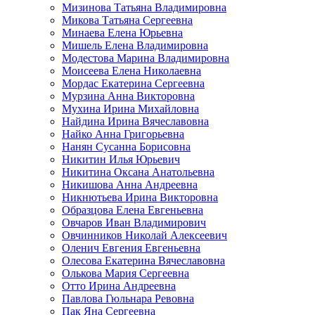
Мизинова Татьяна Владимировна
Микова Татьяна Сергеевна
Минаева Елена Юрьевна
Мишель Елена Владимировна
Модестова Марина Владимировна
Моисеева Елена Николаевна
Мордас Екатерина Сергеевна
Мурзина Анна Викторовна
Мухина Ирина Михайловна
Найдина Ирина Вячеславовна
Найко Анна Григорьевна
Нанян Сусанна Борисовна
Никитин Илья Юрьевич
Никитина Оксана Анатольевна
Никишова Анна Андреевна
Никнютьева Ирина Викторовна
Образцова Елена Евгеньевна
Овчаров Иван Владимирович
Овчинников Николай Алексеевич
Оленич Евгения Евгеньевна
Олесова Екатерина Вячеславовна
Олькова Мария Сергеевна
Отто Ирина Андреевна
Павлова Гюльнара Ревовна
Пак Яна Сергеевна