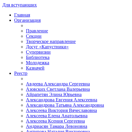
Для вступающих
Главная
Организация
Правление
Секции
Творческое направление
Досуг «Капустники»
Супервизии
Библиотека
Молодежка
Казначей
Реестр
Авдеева Александра Сергеевна
Азовских Светлана Валерьевна
Айрапетян Элина Юрьевна
Александрова Евгения Алексеевна
Александрова Татьяна Александровна
Алексеева Виктория Вячеславовна
Алексеева Елена Анатольевна
Алексеева Ксения Сергеевна
Андриасян Тамара Левоновна
Антипова Наталия Викторовна