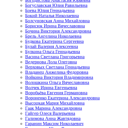
Богодистова Анастасия Юрьевна
Богуславская Юлия Равильевна
Боева Юлия Геннадьевна
Бокий Наталья Николаевна
Болсуновская Анна Михайловна
Борисюк Ирина Вячеславовна
Бочина Виктория Александровна
Брель Ангелина Николаевна
Будкова Екатерина Сергеевна
Булай Валерия Алексеевна
Булкина Ольга Геннадьевна
Васина Светлана Григорьевна
Ведернова Лола Олеговна
Верховых Светлана Геннадьевна
Владанец Анжелика Федоровна
Войкина Виктория Владимировна
Волошкина Ольга Вячеславовна
Волчек Ирина Евгеньевна
Воробьёва Евгения Германовна
Вороненко Екатерина Александровна
Высоцкая Мария Михайловна
Гаак Марина Александровна
Гайгер Олеся Валерьевна
Галимова Анна Жавтядовна
Гаранин Максим Николаевич