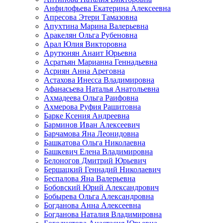
Анфилофьева Екатерина Алексеевна
Апресова Этери Тамазовна
Апухтина Марина Валерьевна
Аракелян Ольга Рубеновна
Арал Юлия Викторовна
Арутюнян Анаит Юрьевна
Асратьян Марианна Геннадьевна
Асриян Анна Ареговна
Астахова Инесса Владимировна
Афанасьева Наталья Анатольевна
Ахмадеева Ольга Раифовна
Ахмерова Руфия Рашитовна
Барке Ксения Андреевна
Барминов Иван Алексеевич
Барчамова Яна Леонидовна
Башкатова Ольга Николаевна
Башкевич Елена Владимировна
Белоногов Дмитрий Юрьевич
Бершацкий Геннадий Николаевич
Беспалова Яна Валерьевна
Бобовский Юрий Александрович
Бобырева Ольга Александровна
Богданова Анна Алексеевна
Богданова Наталия Владимировна