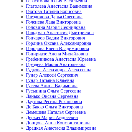
Герасимова Юлия Васильевна
Глаголева Анастасия Вадимовна
Гнатова Татьяна Борисовна
Гнездилова Дарья Олеговна
Голенева Лада Викторовна
Головина Мария Леонидовна
Гольдман Анастасия Дмитриевна
Гончаров Вадим Викторович
Гордина Оксана Александровна
Городова Елена Владимировна
Гоциридзе Алена Михайловна
Гребенникова Анастасия Юрьевна
Груздева Мария Анатольевна
Гудкова Александра Алексеевна
Гунар Алексей Сергеевич
Гунар Татьяна Юрьевна
Гусева Алина Вадимовна
Гусынина Ольга Сергеевна
Данько Оксана Сергеевна
Даутова Регина Рекансовна
Де Бакко Ольга Викторовна
Демешева Наталья Сергеевна
Деркач Мария Андреевна
Донцова Анна Константиновна
Драцкая Анастасия Владимировна