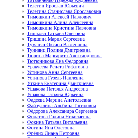
Татьянченко Надежда Андреевна
Телегин Ярослав Юрьевич
Телегина Станислава Ярославовна
Тимошкин Алексей Павлович
Тимошкина Алина Алексеевна
Тимошкина Кристина Павловна
Тишкова Татьяна Олеговна
Тришина Мария Сергеевна
Туманян Оксана Вазгеновна
Туниянц Полина Дмитриевна
Тюрина Маргарита Александровна
Тютюникова Яна Федоровна
Уракчеева Рената Рифатовна
Устинова Анна Сергеевна
Устинова Гузель Наилевна
Уткина Екатерина Дмитриевна
Ушакова Наталья Андреевна
Ушакова Татьяна Юрьевна
Фадеева Марина Анатольевна
Файзуллина Альбина Тагировна
Фёдорова Александра Сергеевна
Филатова Галина Николаевна
Фокина Татьяна Витальевна
Фотина Яна Олеговна
Фрёлих Лиана Петровна