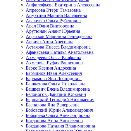
Анфилофьева Екатерина Алексеевна
Апресова Этери Тамазовна
Апухтина Марина Валерьевна
Аракелян Ольга Рубеновна
Арал Юлия Викторовна
Арутюнян Анаит Юрьевна
Асратьян Марианна Геннадьевна
Асриян Анна Ареговна
Астахова Инесса Владимировна
Афанасьева Наталья Анатольевна
Ахмадеева Ольга Раифовна
Ахмерова Руфия Рашитовна
Барке Ксения Андреевна
Барминов Иван Алексеевич
Барчамова Яна Леонидовна
Башкатова Ольга Николаевна
Башкевич Елена Владимировна
Белоногов Дмитрий Юрьевич
Бершацкий Геннадий Николаевич
Беспалова Яна Валерьевна
Бобовский Юрий Александрович
Бобырева Ольга Александровна
Богданова Анна Алексеевна
Богданова Наталия Владимировна