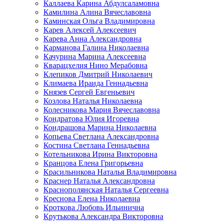
Каллаева Карина Абдулсаламовна
Камилина Алина Вячеславовна
Каминская Ольга Владимировна
Карев Алексей Алексеевич
Карева Анна Александровна
Карманова Галина Николаевна
Качурина Марина Алексеевна
Кварацхелия Нино Мерабовна
Клепиков Дмитрий Николаевич
Климаева Ираида Геннадьевна
Князев Сергей Евгеньевич
Козлова Наталья Николаевна
Колесникова Мария Вячеславовна
Кондратова Юлия Игоревна
Кондрашова Марина Николаевна
Копьева Светлана Александровна
Костина Светлана Геннадьевна
Котельникова Ирина Викторовна
Кранцова Елена Григорьевна
Красильникова Наталья Владимировна
Краснер Наталья Александровна
Краснополянская Наталья Сергеевна
Креснова Елена Николаевна
Кроткова Любовь Ильинична
Крутькова Александра Викторовна