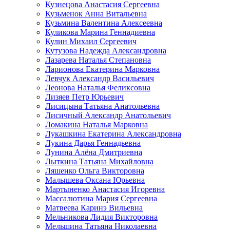
Кузнецова Анастасия Сергеевна
Кузьменок Анна Витальевна
Кузьмина Валентина Алексеевна
Куликова Марина Геннадиевна
Кулин Михаил Сергеевич
Кутузова Надежда Александровна
Лазарева Наталья Степановна
Ларионова Екатерина Марковна
Левчук Александр Васильевич
Леонова Наталья Феликсовна
Лизяев Петр Юрьевич
Лисицына Татьяна Анатольевна
Лисичный Александр Анатольевич
Ломакина Наталья Марковна
Лукашкина Екатерина Александровна
Лукина Дарья Геннадьевна
Лунина Алёна Дмитриевна
Лыткина Татьяна Михайловна
Ляшенко Ольга Викторовна
Малышева Оксана Юрьевна
Мартыненко Анастасия Игоревна
Массалютина Мария Сергеевна
Матвеева Каринэ Вильевна
Мельникова Лидия Викторовна
Мельшина Татьяна Николаевна