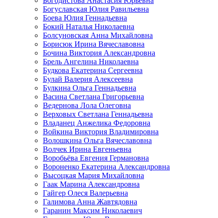
Богодистова Анастасия Юрьевна
Богуславская Юлия Равильевна
Боева Юлия Геннадьевна
Бокий Наталья Николаевна
Болсуновская Анна Михайловна
Борисюк Ирина Вячеславовна
Бочина Виктория Александровна
Брель Ангелина Николаевна
Будкова Екатерина Сергеевна
Булай Валерия Алексеевна
Булкина Ольга Геннадьевна
Васина Светлана Григорьевна
Ведернова Лола Олеговна
Верховых Светлана Геннадьевна
Владанец Анжелика Федоровна
Войкина Виктория Владимировна
Волошкина Ольга Вячеславовна
Волчек Ирина Евгеньевна
Воробьёва Евгения Германовна
Вороненко Екатерина Александровна
Высоцкая Мария Михайловна
Гаак Марина Александровна
Гайгер Олеся Валерьевна
Галимова Анна Жавтядовна
Гаранин Максим Николаевич