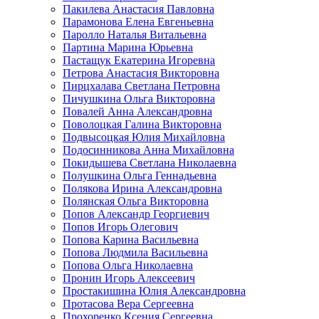
Пакилева Анастасия Павловна
Парамонова Елена Евгеньевна
Паролло Наталья Витальевна
Партина Марина Юрьевна
Пастащук Екатерина Игоревна
Петрова Анастасия Викторовна
Пирцхалава Светлана Петровна
Пичушкина Ольга Викторовна
Повалей Анна Александровна
Поволоцкая Галина Викторовна
Подвысоцкая Юлия Михайловна
Подосинникова Анна Михайловна
Покидышева Светлана Николаевна
Полушкина Ольга Геннадьевна
Полякова Ирина Александровна
Полянская Ольга Викторовна
Попов Александр Георгиевич
Попов Игорь Олегович
Попова Карина Васильевна
Попова Людмила Васильевна
Попова Ольга Николаевна
Пронин Игорь Алексеевич
Простакишина Юлия Александровна
Протасова Вера Сергеевна
Прохоренко Ксения Сергеевна