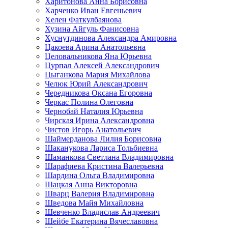
Харитонова Анна Борисовна
Харченко Иван Евгеньевич
Хелен Фаткулбаянова
Хузина Айгуль Фанисовна
Хуснутдинова Александра Амировна
Цакоева Арина Анатольевна
Целовальникова Яна Юрьевна
Цурпал Алексей Александрович
Цыганкова Мария Михайлова
Челюк Юрий Александрович
Чередникова Оксана Егоровна
Черкас Полина Олеговна
Чернобай Наталия Юрьевна
Чирская Ирина Александровна
Чистов Игорь Анатольевич
Шаймерданова Лилия Борисовна
Шаканукова Лариса Тольбиевна
Шаманкова Светлана Владимировна
Шарафиева Кристина Валерьевна
Шардина Ольга Владимировна
Шацкая Анна Викторовна
Шварц Валерия Владимировна
Шведова Майя Михайловна
Шевченко Владислав Андреевич
Шейбе Екатерина Вячеславовна