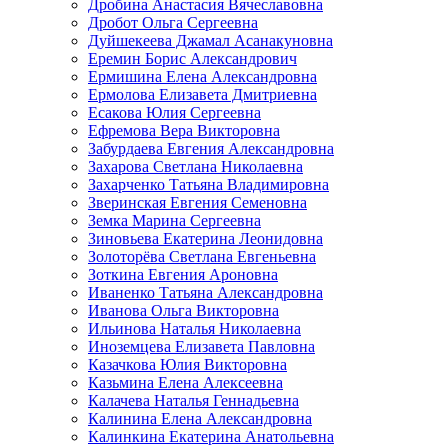
Дробина Анастасия Вячеславовна
Дробот Ольга Сергеевна
Дуйшекеева Джамал Асанакуновна
Еремин Борис Александрович
Ермишина Елена Александровна
Ермолова Елизавета Дмитриевна
Есакова Юлия Сергеевна
Ефремова Вера Викторовна
Забурдаева Евгения Александровна
Захарова Светлана Николаевна
Захарченко Татьяна Владимировна
Зверинская Евгения Семеновна
Земка Марина Сергеевна
Зиновьева Екатерина Леонидовна
Золоторёва Светлана Евгеньевна
Зоткина Евгения Ароновна
Иваненко Татьяна Александровна
Иванова Ольга Викторовна
Ильинова Наталья Николаевна
Иноземцева Елизавета Павловна
Казачкова Юлия Викторовна
Казьмина Елена Алексеевна
Калачева Наталья Геннадьевна
Калинина Елена Александровна
Калинкина Екатерина Анатольевна