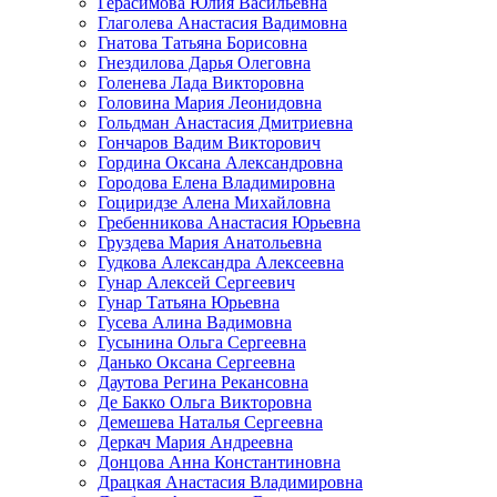
Герасимова Юлия Васильевна
Глаголева Анастасия Вадимовна
Гнатова Татьяна Борисовна
Гнездилова Дарья Олеговна
Голенева Лада Викторовна
Головина Мария Леонидовна
Гольдман Анастасия Дмитриевна
Гончаров Вадим Викторович
Гордина Оксана Александровна
Городова Елена Владимировна
Гоциридзе Алена Михайловна
Гребенникова Анастасия Юрьевна
Груздева Мария Анатольевна
Гудкова Александра Алексеевна
Гунар Алексей Сергеевич
Гунар Татьяна Юрьевна
Гусева Алина Вадимовна
Гусынина Ольга Сергеевна
Данько Оксана Сергеевна
Даутова Регина Рекансовна
Де Бакко Ольга Викторовна
Демешева Наталья Сергеевна
Деркач Мария Андреевна
Донцова Анна Константиновна
Драцкая Анастасия Владимировна