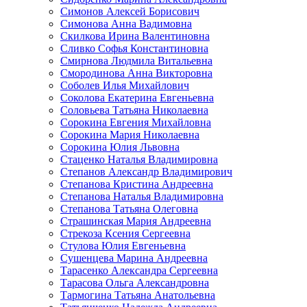
Симонов Алексей Борисович
Симонова Анна Вадимовна
Скилкова Ирина Валентиновна
Сливко Софья Константиновна
Смирнова Людмила Витальевна
Смородинова Анна Викторовна
Соболев Илья Михайлович
Соколова Екатерина Евгеньевна
Соловьева Татьяна Николаевна
Сорокина Евгения Михайловна
Сорокина Мария Николаевна
Сорокина Юлия Львовна
Стаценко Наталья Владимировна
Степанов Александр Владимирович
Степанова Кристина Андреевна
Степанова Наталья Владимировна
Степанова Татьяна Олеговна
Страшинская Мария Андреевна
Стрекоза Ксения Сергеевна
Стулова Юлия Евгеньевна
Сушенцева Марина Андреевна
Тарасенко Александра Сергеевна
Тарасова Ольга Александровна
Тармогина Татьяна Анатольевна