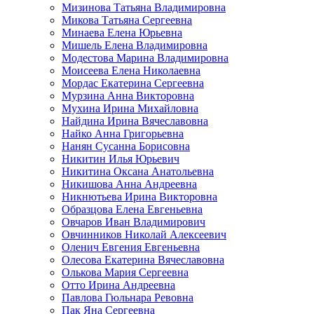
Мизинова Татьяна Владимировна
Микова Татьяна Сергеевна
Минаева Елена Юрьевна
Мишель Елена Владимировна
Модестова Марина Владимировна
Моисеева Елена Николаевна
Мордас Екатерина Сергеевна
Мурзина Анна Викторовна
Мухина Ирина Михайловна
Найдина Ирина Вячеславовна
Найко Анна Григорьевна
Нанян Сусанна Борисовна
Никитин Илья Юрьевич
Никитина Оксана Анатольевна
Никишова Анна Андреевна
Никнютьева Ирина Викторовна
Образцова Елена Евгеньевна
Овчаров Иван Владимирович
Овчинников Николай Алексеевич
Оленич Евгения Евгеньевна
Олесова Екатерина Вячеславовна
Олькова Мария Сергеевна
Отто Ирина Андреевна
Павлова Гюльнара Ревовна
Пак Яна Сергеевна