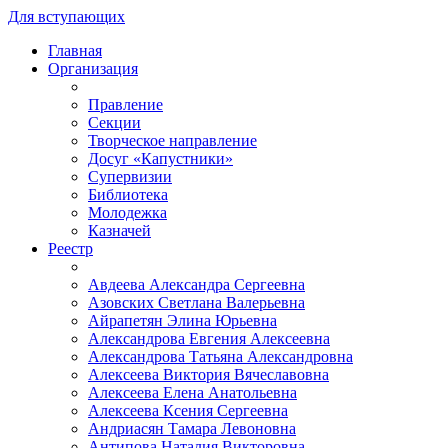
Для вступающих
Главная
Организация
Правление
Секции
Творческое направление
Досуг «Капустники»
Супервизии
Библиотека
Молодежка
Казначей
Реестр
Авдеева Александра Сергеевна
Азовских Светлана Валерьевна
Айрапетян Элина Юрьевна
Александрова Евгения Алексеевна
Александрова Татьяна Александровна
Алексеева Виктория Вячеславовна
Алексеева Елена Анатольевна
Алексеева Ксения Сергеевна
Андриасян Тамара Левоновна
Антипова Наталия Викторовна