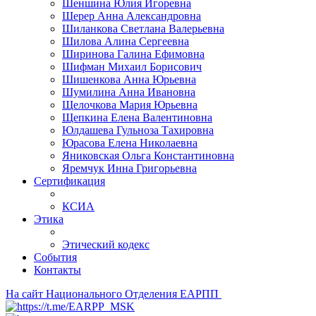
Шеншина Юлия Игоревна
Шерер Анна Александровна
Шиланкова Светлана Валерьевна
Шилова Алина Сергеевна
Ширинова Галина Ефимовна
Шифман Михаил Борисович
Шишенкова Анна Юрьевна
Шумилина Анна Ивановна
Щелочкова Мария Юрьевна
Щепкина Елена Валентиновна
Юлдашева Гульноза Тахировна
Юрасова Елена Николаевна
Яниковская Ольга Константиновна
Яремчук Инна Григорьевна
Сертификация
КСИА
Этика
Этический кодекс
События
Контакты
На сайт Национального Отделения ЕАРПП