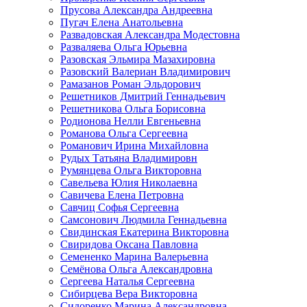
Прусова Александра Андреевна
Пугач Елена Анатольевна
Развадовская Александра Модестовна
Разваляева Ольга Юрьевна
Разовская Эльмира Мазахировна
Разовский Валериан Владимирович
Рамазанов Роман Эльдорович
Решетников Дмитрий Геннадьевич
Решетникова Ольга Борисовна
Родионова Нелли Евгеньевна
Романова Ольга Сергеевна
Романович Ирина Михайловна
Рудых Татьяна Владимировн
Румянцева Ольга Викторовна
Савельева Юлия Николаевна
Савичева Елена Петровна
Савчиц Софья Сергеевна
Самсонович Людмила Геннадьевна
Свидинская Екатерина Викторовна
Свиридова Оксана Павловна
Семененко Марина Валерьевна
Семёнова Ольга Александровна
Сергеева Наталья Сергеевна
Сибирцева Вера Викторовна
Сидоренко Марина Александровна