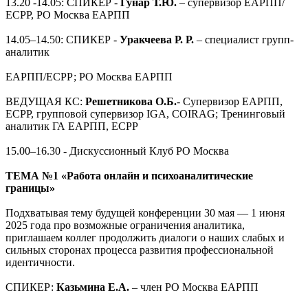
13.20 -14.05: СПИКЕР -
Гунар Т.Ю.
– супервизор ЕАРПП/
ЕСРР, РО Москва ЕАРПП
14.05–14.50: СПИКЕР -
Уракчеева Р. Р.
– специалист групп-
аналитик
ЕАРПП/ЕСРР; РО Москва ЕАРПП
ВЕДУЩАЯ КС:
Решетникова О.Б.
- Супервизор ЕАРПП,
ECPP, групповой супервизор IGA, COIRAG; Тренинговый
аналитик ГА ЕАРПП, ЕСРР
15.00–16.30 - Дискуссионный Клуб РО Москва
ТЕМА №1 «Работа онлайн и психоаналитические
границы»
Подхватывая тему будущей конференции 30 мая — 1 июня
2025 года про возможные ограничения аналитика,
приглашаем коллег продолжить диалоги о наших слабых и
сильных сторонах процесса развития профессиональной
идентичности.
СПИКЕР:
Казьмина Е.А.
– член РО Москва ЕАРПП