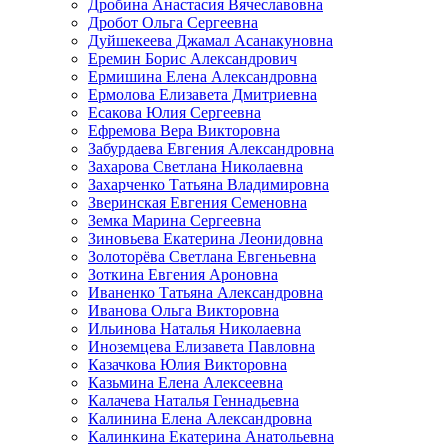
Дробина Анастасия Вячеславовна
Дробот Ольга Сергеевна
Дуйшекеева Джамал Асанакуновна
Еремин Борис Александрович
Ермишина Елена Александровна
Ермолова Елизавета Дмитриевна
Есакова Юлия Сергеевна
Ефремова Вера Викторовна
Забурдаева Евгения Александровна
Захарова Светлана Николаевна
Захарченко Татьяна Владимировна
Зверинская Евгения Семеновна
Земка Марина Сергеевна
Зиновьева Екатерина Леонидовна
Золоторёва Светлана Евгеньевна
Зоткина Евгения Ароновна
Иваненко Татьяна Александровна
Иванова Ольга Викторовна
Ильинова Наталья Николаевна
Иноземцева Елизавета Павловна
Казачкова Юлия Викторовна
Казьмина Елена Алексеевна
Калачева Наталья Геннадьевна
Калинина Елена Александровна
Калинкина Екатерина Анатольевна