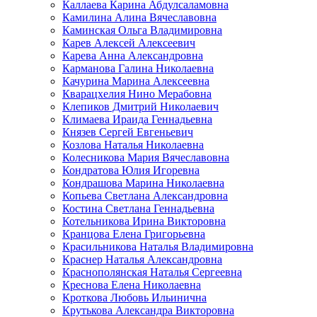
Каллаева Карина Абдулсаламовна
Камилина Алина Вячеславовна
Каминская Ольга Владимировна
Карев Алексей Алексеевич
Карева Анна Александровна
Карманова Галина Николаевна
Качурина Марина Алексеевна
Кварацхелия Нино Мерабовна
Клепиков Дмитрий Николаевич
Климаева Ираида Геннадьевна
Князев Сергей Евгеньевич
Козлова Наталья Николаевна
Колесникова Мария Вячеславовна
Кондратова Юлия Игоревна
Кондрашова Марина Николаевна
Копьева Светлана Александровна
Костина Светлана Геннадьевна
Котельникова Ирина Викторовна
Кранцова Елена Григорьевна
Красильникова Наталья Владимировна
Краснер Наталья Александровна
Краснополянская Наталья Сергеевна
Креснова Елена Николаевна
Кроткова Любовь Ильинична
Крутькова Александра Викторовна