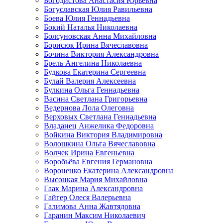
Богодистова Анастасия Юрьевна
Богуславская Юлия Равильевна
Боева Юлия Геннадьевна
Бокий Наталья Николаевна
Болсуновская Анна Михайловна
Борисюк Ирина Вячеславовна
Бочина Виктория Александровна
Брель Ангелина Николаевна
Будкова Екатерина Сергеевна
Булай Валерия Алексеевна
Булкина Ольга Геннадьевна
Васина Светлана Григорьевна
Ведернова Лола Олеговна
Верховых Светлана Геннадьевна
Владанец Анжелика Федоровна
Войкина Виктория Владимировна
Волошкина Ольга Вячеславовна
Волчек Ирина Евгеньевна
Воробьёва Евгения Германовна
Вороненко Екатерина Александровна
Высоцкая Мария Михайловна
Гаак Марина Александровна
Гайгер Олеся Валерьевна
Галимова Анна Жавтядовна
Гаранин Максим Николаевич