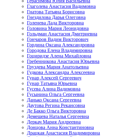
Герасимова Юлия Васильевна
Глаголева Анастасия Вадимовна
Гнатова Татьяна Борисовна
Гнездилова Дарья Олеговна
Голенева Лада Викторовна
Головина Мария Леонидовна
Гольдман Анастасия Дмитриевна
Гончаров Вадим Викторович
Гордина Оксана Александровна
Городова Елена Владимировна
Гоциридзе Алена Михайловна
Гребенникова Анастасия Юрьевна
Груздева Мария Анатольевна
Гудкова Александра Алексеевна
Гунар Алексей Сергеевич
Гунар Татьяна Юрьевна
Гусева Алина Вадимовна
Гусынина Ольга Сергеевна
Данько Оксана Сергеевна
Даутова Регина Рекансовна
Де Бакко Ольга Викторовна
Демешева Наталья Сергеевна
Деркач Мария Андреевна
Донцова Анна Константиновна
Драцкая Анастасия Владимировна