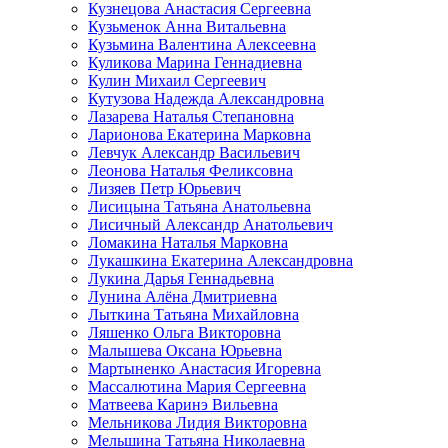
Кузнецова Анастасия Сергеевна
Кузьменок Анна Витальевна
Кузьмина Валентина Алексеевна
Куликова Марина Геннадиевна
Кулин Михаил Сергеевич
Кутузова Надежда Александровна
Лазарева Наталья Степановна
Ларионова Екатерина Марковна
Левчук Александр Васильевич
Леонова Наталья Феликсовна
Лизяев Петр Юрьевич
Лисицына Татьяна Анатольевна
Лисичный Александр Анатольевич
Ломакина Наталья Марковна
Лукашкина Екатерина Александровна
Лукина Дарья Геннадьевна
Лунина Алёна Дмитриевна
Лыткина Татьяна Михайловна
Ляшенко Ольга Викторовна
Малышева Оксана Юрьевна
Мартыненко Анастасия Игоревна
Массалютина Мария Сергеевна
Матвеева Каринэ Вильевна
Мельникова Лидия Викторовна
Мельшина Татьяна Николаевна