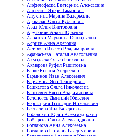
Анфилофьева Екатерина Алексеевна
Апресова Этери Тамазовна
Апухтина Марина Валерьевна
Аракелян Ольга Рубеновна
Арал Юлия Викторовна
Арутюнян Анаит Юрьевна
Асратьян Марианна Геннадьевна
Асриян Анна Ареговна
Астахова Инесса Владимировна
Афанасьева Наталья Анатольевна
Ахмадеева Ольга Раифовна
Ахмерова Руфия Рашитовна
Барке Ксения Андреевна
Барминов Иван Алексеевич
Барчамова Яна Леонидовна
Башкатова Ольга Николаевна
Башкевич Елена Владимировна
Белоногов Дмитрий Юрьевич
Бершацкий Геннадий Николаевич
Беспалова Яна Валерьевна
Бобовский Юрий Александрович
Бобырева Ольга Александровна
Богданова Анна Алексеевна
Богданова Наталия Владимировна