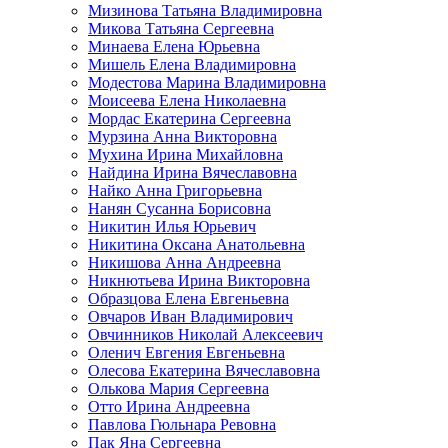
Мизинова Татьяна Владимировна
Микова Татьяна Сергеевна
Минаева Елена Юрьевна
Мишель Елена Владимировна
Модестова Марина Владимировна
Моисеева Елена Николаевна
Мордас Екатерина Сергеевна
Мурзина Анна Викторовна
Мухина Ирина Михайловна
Найдина Ирина Вячеславовна
Найко Анна Григорьевна
Нанян Сусанна Борисовна
Никитин Илья Юрьевич
Никитина Оксана Анатольевна
Никишова Анна Андреевна
Никнютьева Ирина Викторовна
Образцова Елена Евгеньевна
Овчаров Иван Владимирович
Овчинников Николай Алексеевич
Оленич Евгения Евгеньевна
Олесова Екатерина Вячеславовна
Олькова Мария Сергеевна
Отто Ирина Андреевна
Павлова Гюльнара Ревовна
Пак Яна Сергеевна