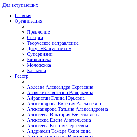
Для вступающих
Главная
Организация
Правление
Секции
Творческое направление
Досуг «Капустники»
Супервизии
Библиотека
Молодежка
Казначей
Реестр
Авдеева Александра Сергеевна
Азовских Светлана Валерьевна
Айрапетян Элина Юрьевна
Александрова Евгения Алексеевна
Александрова Татьяна Александровна
Алексеева Виктория Вячеславовна
Алексеева Елена Анатольевна
Алексеева Ксения Сергеевна
Андриасян Тамара Левоновна
Антипова Наталия Викторовна