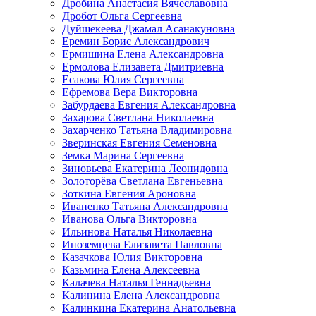
Дробина Анастасия Вячеславовна
Дробот Ольга Сергеевна
Дуйшекеева Джамал Асанакуновна
Еремин Борис Александрович
Ермишина Елена Александровна
Ермолова Елизавета Дмитриевна
Есакова Юлия Сергеевна
Ефремова Вера Викторовна
Забурдаева Евгения Александровна
Захарова Светлана Николаевна
Захарченко Татьяна Владимировна
Зверинская Евгения Семеновна
Земка Марина Сергеевна
Зиновьева Екатерина Леонидовна
Золоторёва Светлана Евгеньевна
Зоткина Евгения Ароновна
Иваненко Татьяна Александровна
Иванова Ольга Викторовна
Ильинова Наталья Николаевна
Иноземцева Елизавета Павловна
Казачкова Юлия Викторовна
Казьмина Елена Алексеевна
Калачева Наталья Геннадьевна
Калинина Елена Александровна
Калинкина Екатерина Анатольевна