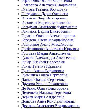
Герасимова Юлия Васильевна
Глаголева Анастасия Вадимовна
Гнатова Татьяна Борисовна
Гнездилова Дарья Олеговна
Голенева Лада Викторовна
Головина Мария Леонидовна
Гольдман Анастасия Дмитриевна
Гончаров Вадим Викторович
Гордина Оксана Александровна
Городова Елена Владимировна
Гоциридзе Алена Михайловна
Гребенникова Анастасия Юрьевна
Груздева Мария Анатольевна
Гудкова Александра Алексеевна
Гунар Алексей Сергеевич
Гунар Татьяна Юрьевна
Гусева Алина Вадимовна
Гусынина Ольга Сергеевна
Данько Оксана Сергеевна
Даутова Регина Рекансовна
Де Бакко Ольга Викторовна
Демешева Наталья Сергеевна
Деркач Мария Андреевна
Донцова Анна Константиновна
Драцкая Анастасия Владимировна