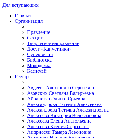
Для вступающих
Главная
Организация
Правление
Секции
Творческое направление
Досуг «Капустники»
Супервизии
Библиотека
Молодежка
Казначей
Реестр
Авдеева Александра Сергеевна
Азовских Светлана Валерьевна
Айрапетян Элина Юрьевна
Александрова Евгения Алексеевна
Александрова Татьяна Александровна
Алексеева Виктория Вячеславовна
Алексеева Елена Анатольевна
Алексеева Ксения Сергеевна
Андриасян Тамара Левоновна
Антипова Наталия Викторовна