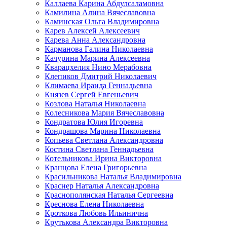
Каллаева Карина Абдулсаламовна
Камилина Алина Вячеславовна
Каминская Ольга Владимировна
Карев Алексей Алексеевич
Карева Анна Александровна
Карманова Галина Николаевна
Качурина Марина Алексеевна
Кварацхелия Нино Мерабовна
Клепиков Дмитрий Николаевич
Климаева Ираида Геннадьевна
Князев Сергей Евгеньевич
Козлова Наталья Николаевна
Колесникова Мария Вячеславовна
Кондратова Юлия Игоревна
Кондрашова Марина Николаевна
Копьева Светлана Александровна
Костина Светлана Геннадьевна
Котельникова Ирина Викторовна
Кранцова Елена Григорьевна
Красильникова Наталья Владимировна
Краснер Наталья Александровна
Краснополянская Наталья Сергеевна
Креснова Елена Николаевна
Кроткова Любовь Ильинична
Крутькова Александра Викторовна