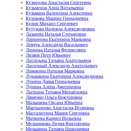
Кузнецова Анастасия Сергеевна
Кузьменок Анна Витальевна
Кузьмина Валентина Алексеевна
Куликова Марина Геннадиевна
Кулин Михаил Сергеевич
Кутузова Надежда Александровна
Лазарева Наталья Степановна
Ларионова Екатерина Марковна
Левчук Александр Васильевич
Леонова Наталья Феликсовна
Лизяев Петр Юрьевич
Лисицына Татьяна Анатольевна
Лисичный Александр Анатольевич
Ломакина Наталья Марковна
Лукашкина Екатерина Александровна
Лукина Дарья Геннадьевна
Лунина Алёна Дмитриевна
Лыткина Татьяна Михайловна
Ляшенко Ольга Викторовна
Малышева Оксана Юрьевна
Мартыненко Анастасия Игоревна
Массалютина Мария Сергеевна
Матвеева Каринэ Вильевна
Мельникова Лидия Викторовна
Мельшина Татьяна Николаевна