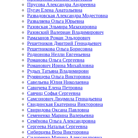
Прусова Александра Андреевна
Пугач Елена Анатольевна
Развадовская Александра Модестовна
Разваляева Ольга Юрьевна
Разовская Эльмира Мазахировна
Разовский Валериан Владимирович
Рамазанов Роман Эльдорович
Решетников Дмитрий Геннадьевич
Решетникова Ольга Борисовна
Родионова Нелли Евгеньевна
Романова Ольга Сергеевна
Романович Ирина Михайловна
Рудых Татьяна Владимировн
Румянцева Ольга Викторовна
Савельева Юлия Николаевна
Савичева Елена Петровна
Савчиц Софья Сергеевна
Самсонович Людмила Геннадьевна
Свидинская Екатерина Викторовна
Свиридова Оксана Павловна
Семененко Марина Валерьевна
Семёнова Ольга Александровна
Сергеева Наталья Сергеевна
Сибирцева Вера Викторовна
Сидоренко Марина Александровна