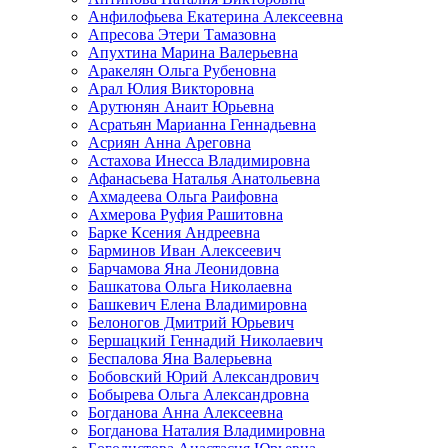
Анфилофьева Екатерина Алексеевна
Апресова Этери Тамазовна
Апухтина Марина Валерьевна
Аракелян Ольга Рубеновна
Арал Юлия Викторовна
Арутюнян Анаит Юрьевна
Асратьян Марианна Геннадьевна
Асриян Анна Ареговна
Астахова Инесса Владимировна
Афанасьева Наталья Анатольевна
Ахмадеева Ольга Раифовна
Ахмерова Руфия Рашитовна
Барке Ксения Андреевна
Барминов Иван Алексеевич
Барчамова Яна Леонидовна
Башкатова Ольга Николаевна
Башкевич Елена Владимировна
Белоногов Дмитрий Юрьевич
Бершацкий Геннадий Николаевич
Беспалова Яна Валерьевна
Бобовский Юрий Александрович
Бобырева Ольга Александровна
Богданова Анна Алексеевна
Богданова Наталия Владимировна