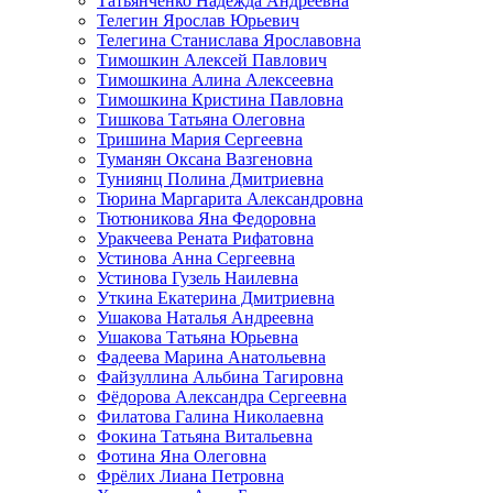
Татьянченко Надежда Андреевна
Телегин Ярослав Юрьевич
Телегина Станислава Ярославовна
Тимошкин Алексей Павлович
Тимошкина Алина Алексеевна
Тимошкина Кристина Павловна
Тишкова Татьяна Олеговна
Тришина Мария Сергеевна
Туманян Оксана Вазгеновна
Туниянц Полина Дмитриевна
Тюрина Маргарита Александровна
Тютюникова Яна Федоровна
Уракчеева Рената Рифатовна
Устинова Анна Сергеевна
Устинова Гузель Наилевна
Уткина Екатерина Дмитриевна
Ушакова Наталья Андреевна
Ушакова Татьяна Юрьевна
Фадеева Марина Анатольевна
Файзуллина Альбина Тагировна
Фёдорова Александра Сергеевна
Филатова Галина Николаевна
Фокина Татьяна Витальевна
Фотина Яна Олеговна
Фрёлих Лиана Петровна