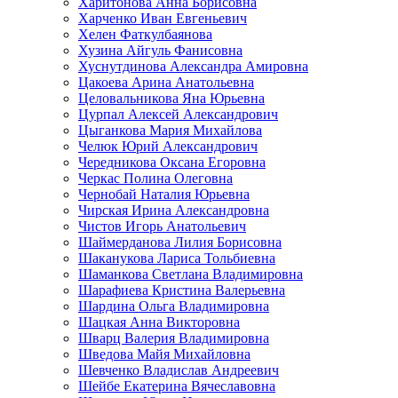
Харитонова Анна Борисовна
Харченко Иван Евгеньевич
Хелен Фаткулбаянова
Хузина Айгуль Фанисовна
Хуснутдинова Александра Амировна
Цакоева Арина Анатольевна
Целовальникова Яна Юрьевна
Цурпал Алексей Александрович
Цыганкова Мария Михайлова
Челюк Юрий Александрович
Чередникова Оксана Егоровна
Черкас Полина Олеговна
Чернобай Наталия Юрьевна
Чирская Ирина Александровна
Чистов Игорь Анатольевич
Шаймерданова Лилия Борисовна
Шаканукова Лариса Тольбиевна
Шаманкова Светлана Владимировна
Шарафиева Кристина Валерьевна
Шардина Ольга Владимировна
Шацкая Анна Викторовна
Шварц Валерия Владимировна
Шведова Майя Михайловна
Шевченко Владислав Андреевич
Шейбе Екатерина Вячеславовна