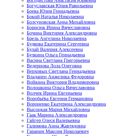
Богодистова Анастасия Юрьевна
Богуславская Юлия Равильевна
Боева Юлия Геннадьевна
Бокий Наталья Николаевна
Болсуновская Анна Михайловна
Борисюк Ирина Вячеславовна
Бочина Виктория Александровна
Брель Ангелина Николаевна
Будкова Екатерина Сергеевна
Булай Валерия Алексеевна
Булкина Ольга Геннадьевна
Васина Светлана Григорьевна
Ведернова Лола Олеговна
Верховых Светлана Геннадьевна
Владанец Анжелика Федоровна
Войкина Виктория Владимировна
Волошкина Ольга Вячеславовна
Волчек Ирина Евгеньевна
Воробьёва Евгения Германовна
Вороненко Екатерина Александровна
Высоцкая Мария Михайловна
Гаак Марина Александровна
Гайгер Олеся Валерьевна
Галимова Анна Жавтядовна
Гаранин Максим Николаевич