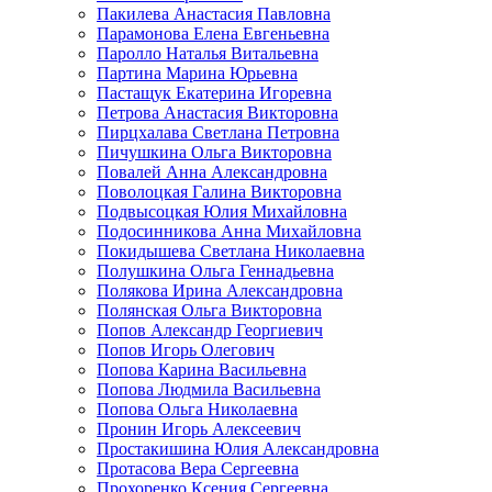
Пакилева Анастасия Павловна
Парамонова Елена Евгеньевна
Паролло Наталья Витальевна
Партина Марина Юрьевна
Пастащук Екатерина Игоревна
Петрова Анастасия Викторовна
Пирцхалава Светлана Петровна
Пичушкина Ольга Викторовна
Повалей Анна Александровна
Поволоцкая Галина Викторовна
Подвысоцкая Юлия Михайловна
Подосинникова Анна Михайловна
Покидышева Светлана Николаевна
Полушкина Ольга Геннадьевна
Полякова Ирина Александровна
Полянская Ольга Викторовна
Попов Александр Георгиевич
Попов Игорь Олегович
Попова Карина Васильевна
Попова Людмила Васильевна
Попова Ольга Николаевна
Пронин Игорь Алексеевич
Простакишина Юлия Александровна
Протасова Вера Сергеевна
Прохоренко Ксения Сергеевна