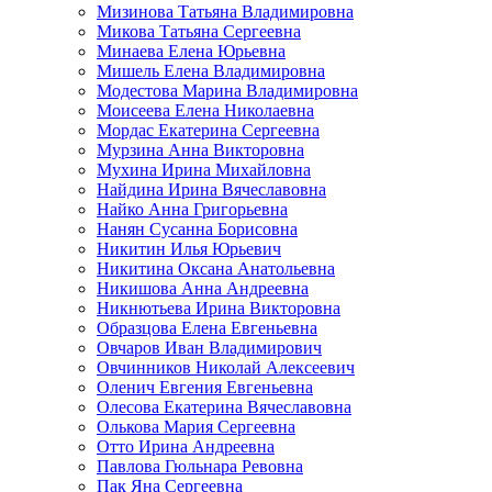
Мизинова Татьяна Владимировна
Микова Татьяна Сергеевна
Минаева Елена Юрьевна
Мишель Елена Владимировна
Модестова Марина Владимировна
Моисеева Елена Николаевна
Мордас Екатерина Сергеевна
Мурзина Анна Викторовна
Мухина Ирина Михайловна
Найдина Ирина Вячеславовна
Найко Анна Григорьевна
Нанян Сусанна Борисовна
Никитин Илья Юрьевич
Никитина Оксана Анатольевна
Никишова Анна Андреевна
Никнютьева Ирина Викторовна
Образцова Елена Евгеньевна
Овчаров Иван Владимирович
Овчинников Николай Алексеевич
Оленич Евгения Евгеньевна
Олесова Екатерина Вячеславовна
Олькова Мария Сергеевна
Отто Ирина Андреевна
Павлова Гюльнара Ревовна
Пак Яна Сергеевна