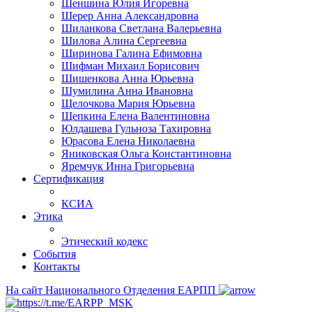
Шеншина Юлия Игоревна
Шерер Анна Александровна
Шиланкова Светлана Валерьевна
Шилова Алина Сергеевна
Ширинова Галина Ефимовна
Шифман Михаил Борисович
Шишенкова Анна Юрьевна
Шумилина Анна Ивановна
Щелочкова Мария Юрьевна
Щепкина Елена Валентиновна
Юлдашева Гульноза Тахировна
Юрасова Елена Николаевна
Яниковская Ольга Константиновна
Яремчук Инна Григорьевна
Сертификация
КСИА
Этика
Этический кодекс
События
Контакты
На сайт Национального Отделения ЕАРПП