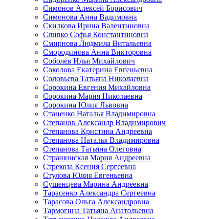
Симонов Алексей Борисович
Симонова Анна Вадимовна
Скилкова Ирина Валентиновна
Сливко Софья Константиновна
Смирнова Людмила Витальевна
Смородинова Анна Викторовна
Соболев Илья Михайлович
Соколова Екатерина Евгеньевна
Соловьева Татьяна Николаевна
Сорокина Евгения Михайловна
Сорокина Мария Николаевна
Сорокина Юлия Львовна
Стаценко Наталья Владимировна
Степанов Александр Владимирович
Степанова Кристина Андреевна
Степанова Наталья Владимировна
Степанова Татьяна Олеговна
Страшинская Мария Андреевна
Стрекоза Ксения Сергеевна
Стулова Юлия Евгеньевна
Сушенцева Марина Андреевна
Тарасенко Александра Сергеевна
Тарасова Ольга Александровна
Тармогина Татьяна Анатольевна