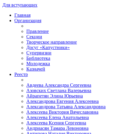
Для вступающих
Главная
Организация
Правление
Секции
Творческое направление
Досуг «Капустники»
Супервизии
Библиотека
Молодежка
Казначей
Реестр
Авдеева Александра Сергеевна
Азовских Светлана Валерьевна
Айрапетян Элина Юрьевна
Александрова Евгения Алексеевна
Александрова Татьяна Александровна
Алексеева Виктория Вячеславовна
Алексеева Елена Анатольевна
Алексеева Ксения Сергеевна
Андриасян Тамара Левоновна
Антипова Наталия Викторовна