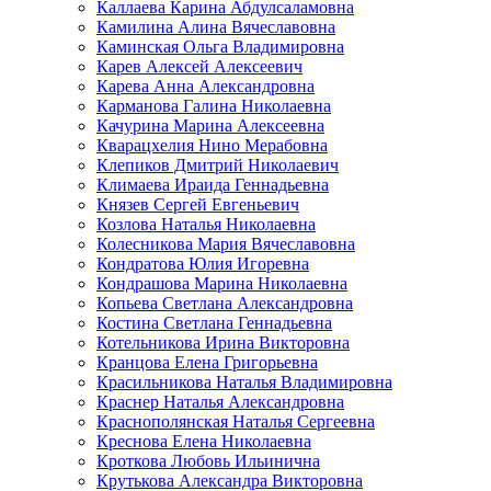
Каллаева Карина Абдулсаламовна
Камилина Алина Вячеславовна
Каминская Ольга Владимировна
Карев Алексей Алексеевич
Карева Анна Александровна
Карманова Галина Николаевна
Качурина Марина Алексеевна
Кварацхелия Нино Мерабовна
Клепиков Дмитрий Николаевич
Климаева Ираида Геннадьевна
Князев Сергей Евгеньевич
Козлова Наталья Николаевна
Колесникова Мария Вячеславовна
Кондратова Юлия Игоревна
Кондрашова Марина Николаевна
Копьева Светлана Александровна
Костина Светлана Геннадьевна
Котельникова Ирина Викторовна
Кранцова Елена Григорьевна
Красильникова Наталья Владимировна
Краснер Наталья Александровна
Краснополянская Наталья Сергеевна
Креснова Елена Николаевна
Кроткова Любовь Ильинична
Крутькова Александра Викторовна