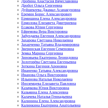
Дробина Анастасия Вячеславовна
Дробот Ольга Сергеевна
Дуйшекеева Джамал Асанакуновна
Еремин Борис Александрович
Ермишина Елена Александровна
Ермолова Елизавета Дмитриевна
Есакова Юлия Сергеевна
Ефремова Вера Викторовна
Забурдаева Евгения Александровна
Захарова Светлана Николаевна
Захарченко Татьяна Владимировна
Зверинская Евгения Семеновна
Земка Марина Сергеевна
Зиновьева Екатерина Леонидовна
Золоторёва Светлана Евгеньевна
Зоткина Евгения Ароновна
Иваненко Татьяна Александровна
Иванова Ольга Викторовна
Ильинова Наталья Николаевна
Иноземцева Елизавета Павловна
Казачкова Юлия Викторовна
Казьмина Елена Алексеевна
Калачева Наталья Геннадьевна
Калинина Елена Александровна
Калинкина Екатерина Анатольевна