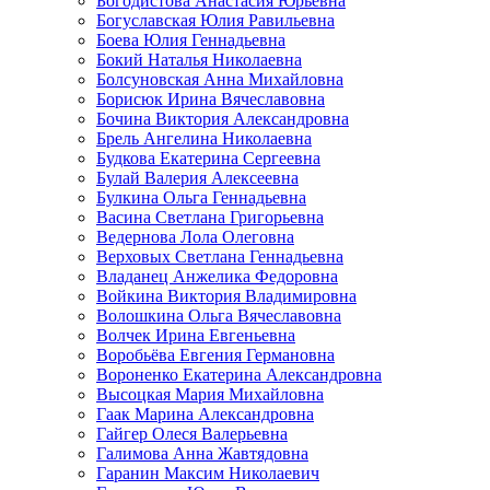
Богодистова Анастасия Юрьевна
Богуславская Юлия Равильевна
Боева Юлия Геннадьевна
Бокий Наталья Николаевна
Болсуновская Анна Михайловна
Борисюк Ирина Вячеславовна
Бочина Виктория Александровна
Брель Ангелина Николаевна
Будкова Екатерина Сергеевна
Булай Валерия Алексеевна
Булкина Ольга Геннадьевна
Васина Светлана Григорьевна
Ведернова Лола Олеговна
Верховых Светлана Геннадьевна
Владанец Анжелика Федоровна
Войкина Виктория Владимировна
Волошкина Ольга Вячеславовна
Волчек Ирина Евгеньевна
Воробьёва Евгения Германовна
Вороненко Екатерина Александровна
Высоцкая Мария Михайловна
Гаак Марина Александровна
Гайгер Олеся Валерьевна
Галимова Анна Жавтядовна
Гаранин Максим Николаевич