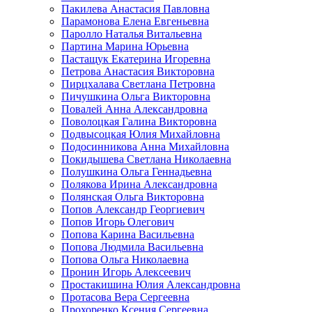
Пакилева Анастасия Павловна
Парамонова Елена Евгеньевна
Паролло Наталья Витальевна
Партина Марина Юрьевна
Пастащук Екатерина Игоревна
Петрова Анастасия Викторовна
Пирцхалава Светлана Петровна
Пичушкина Ольга Викторовна
Повалей Анна Александровна
Поволоцкая Галина Викторовна
Подвысоцкая Юлия Михайловна
Подосинникова Анна Михайловна
Покидышева Светлана Николаевна
Полушкина Ольга Геннадьевна
Полякова Ирина Александровна
Полянская Ольга Викторовна
Попов Александр Георгиевич
Попов Игорь Олегович
Попова Карина Васильевна
Попова Людмила Васильевна
Попова Ольга Николаевна
Пронин Игорь Алексеевич
Простакишина Юлия Александровна
Протасова Вера Сергеевна
Прохоренко Ксения Сергеевна