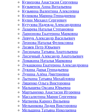
Кузнецова Анастасия Сергеевна
Кузьменок Анна Витальевна
Кузьмина Валентина Алексеевна
Куликова Марина Геннадиевна
Кулин Михаил Сергеевич
Кутузова Надежда Александровна
Лазарева Наталья Степановна
Ларионова Екатерина Марковна
Левчук Александр Васильевич
Леонова Наталья Феликсовна
Лизяев Петр Юрьевич
Лисицына Татьяна Анатольевна
Лисичный Александр Анатольевич
Ломакина Наталья Марковна
Лукашкина Екатерина Александровна
Лукина Дарья Геннадьевна
Лунина Алёна Дмитриевна
Лыткина Татьяна Михайловна
Ляшенко Ольга Викторовна
Малышева Оксана Юрьевна
Мартыненко Анастасия Игоревна
Массалютина Мария Сергеевна
Матвеева Каринэ Вильевна
Мельникова Лидия Викторовна
Мельшина Татьяна Николаевна