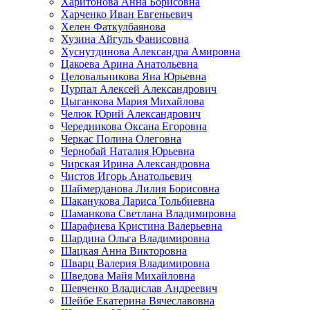
Харитонова Анна Борисовна
Харченко Иван Евгеньевич
Хелен Фаткулбаянова
Хузина Айгуль Фанисовна
Хуснутдинова Александра Амировна
Цакоева Арина Анатольевна
Целовальникова Яна Юрьевна
Цурпал Алексей Александрович
Цыганкова Мария Михайлова
Челюк Юрий Александрович
Чередникова Оксана Егоровна
Черкас Полина Олеговна
Чернобай Наталия Юрьевна
Чирская Ирина Александровна
Чистов Игорь Анатольевич
Шаймерданова Лилия Борисовна
Шаканукова Лариса Тольбиевна
Шаманкова Светлана Владимировна
Шарафиева Кристина Валерьевна
Шардина Ольга Владимировна
Шацкая Анна Викторовна
Шварц Валерия Владимировна
Шведова Майя Михайловна
Шевченко Владислав Андреевич
Шейбе Екатерина Вячеславовна