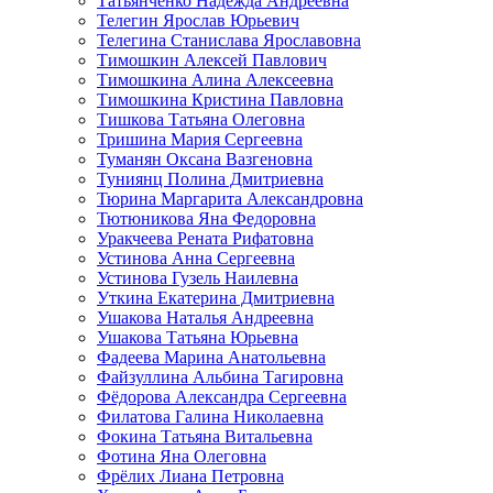
Татьянченко Надежда Андреевна
Телегин Ярослав Юрьевич
Телегина Станислава Ярославовна
Тимошкин Алексей Павлович
Тимошкина Алина Алексеевна
Тимошкина Кристина Павловна
Тишкова Татьяна Олеговна
Тришина Мария Сергеевна
Туманян Оксана Вазгеновна
Туниянц Полина Дмитриевна
Тюрина Маргарита Александровна
Тютюникова Яна Федоровна
Уракчеева Рената Рифатовна
Устинова Анна Сергеевна
Устинова Гузель Наилевна
Уткина Екатерина Дмитриевна
Ушакова Наталья Андреевна
Ушакова Татьяна Юрьевна
Фадеева Марина Анатольевна
Файзуллина Альбина Тагировна
Фёдорова Александра Сергеевна
Филатова Галина Николаевна
Фокина Татьяна Витальевна
Фотина Яна Олеговна
Фрёлих Лиана Петровна