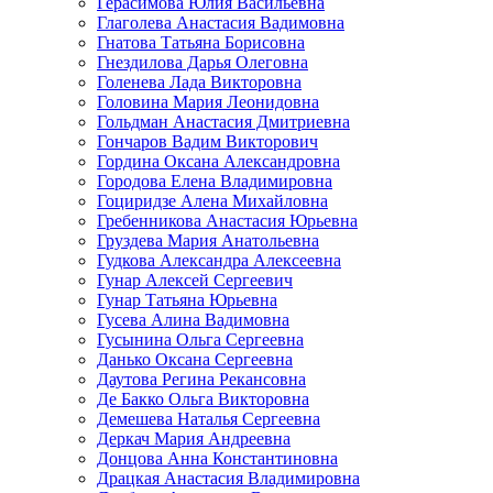
Герасимова Юлия Васильевна
Глаголева Анастасия Вадимовна
Гнатова Татьяна Борисовна
Гнездилова Дарья Олеговна
Голенева Лада Викторовна
Головина Мария Леонидовна
Гольдман Анастасия Дмитриевна
Гончаров Вадим Викторович
Гордина Оксана Александровна
Городова Елена Владимировна
Гоциридзе Алена Михайловна
Гребенникова Анастасия Юрьевна
Груздева Мария Анатольевна
Гудкова Александра Алексеевна
Гунар Алексей Сергеевич
Гунар Татьяна Юрьевна
Гусева Алина Вадимовна
Гусынина Ольга Сергеевна
Данько Оксана Сергеевна
Даутова Регина Рекансовна
Де Бакко Ольга Викторовна
Демешева Наталья Сергеевна
Деркач Мария Андреевна
Донцова Анна Константиновна
Драцкая Анастасия Владимировна