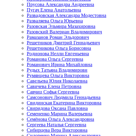
Прусова Александра Андреевна
Пугач Елена Анатольевна
Развадовская Александра Модестовна
Разваляева Ольга Юрьевна
Разовская Эльмира Мазахировна
Разовский Валериан Владимирович
Рамазанов Роман Эльдорович
Решетников Дмитрий Геннадьевич
Решетникова Ольга Борисовна
Родионова Нелли Евгеньевна
Романова Ольга Сергеевна
Романович Ирина Михайловна
Рудых Татьяна Владимировн
Румянцева Ольга Викторовна
Савельева Юлия Николаевна
Савичева Елена Петровна
Савчиц Софья Сергеевна
Самсонович Людмила Геннадьевна
Свидинская Екатерина Викторовна
Свиридова Оксана Павловна
Семененко Марина Валерьевна
Семёнова Ольга Александровна
Сергеева Наталья Сергеевна
Сибирцева Вера Викторовна
Сидоренко Марина Александровна