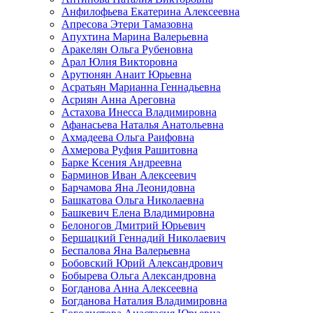
Анфилофьева Екатерина Алексеевна
Апресова Этери Тамазовна
Апухтина Марина Валерьевна
Аракелян Ольга Рубеновна
Арал Юлия Викторовна
Арутюнян Анаит Юрьевна
Асратьян Марианна Геннадьевна
Асриян Анна Ареговна
Астахова Инесса Владимировна
Афанасьева Наталья Анатольевна
Ахмадеева Ольга Раифовна
Ахмерова Руфия Рашитовна
Барке Ксения Андреевна
Барминов Иван Алексеевич
Барчамова Яна Леонидовна
Башкатова Ольга Николаевна
Башкевич Елена Владимировна
Белоногов Дмитрий Юрьевич
Бершацкий Геннадий Николаевич
Беспалова Яна Валерьевна
Бобовский Юрий Александрович
Бобырева Ольга Александровна
Богданова Анна Алексеевна
Богданова Наталия Владимировна