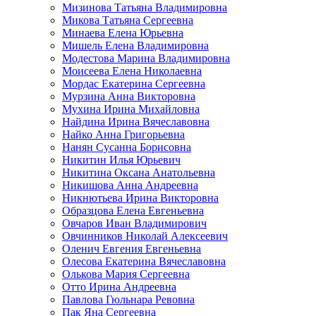
Мизинова Татьяна Владимировна
Микова Татьяна Сергеевна
Минаева Елена Юрьевна
Мишель Елена Владимировна
Модестова Марина Владимировна
Моисеева Елена Николаевна
Мордас Екатерина Сергеевна
Мурзина Анна Викторовна
Мухина Ирина Михайловна
Найдина Ирина Вячеславовна
Найко Анна Григорьевна
Нанян Сусанна Борисовна
Никитин Илья Юрьевич
Никитина Оксана Анатольевна
Никишова Анна Андреевна
Никнютьева Ирина Викторовна
Образцова Елена Евгеньевна
Овчаров Иван Владимирович
Овчинников Николай Алексеевич
Оленич Евгения Евгеньевна
Олесова Екатерина Вячеславовна
Олькова Мария Сергеевна
Отто Ирина Андреевна
Павлова Гюльнара Ревовна
Пак Яна Сергеевна