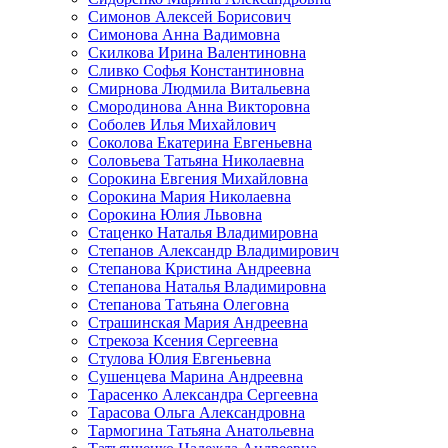
Симонов Алексей Борисович
Симонова Анна Вадимовна
Скилкова Ирина Валентиновна
Сливко Софья Константиновна
Смирнова Людмила Витальевна
Смородинова Анна Викторовна
Соболев Илья Михайлович
Соколова Екатерина Евгеньевна
Соловьева Татьяна Николаевна
Сорокина Евгения Михайловна
Сорокина Мария Николаевна
Сорокина Юлия Львовна
Стаценко Наталья Владимировна
Степанов Александр Владимирович
Степанова Кристина Андреевна
Степанова Наталья Владимировна
Степанова Татьяна Олеговна
Страшинская Мария Андреевна
Стрекоза Ксения Сергеевна
Стулова Юлия Евгеньевна
Сушенцева Марина Андреевна
Тарасенко Александра Сергеевна
Тарасова Ольга Александровна
Тармогина Татьяна Анатольевна