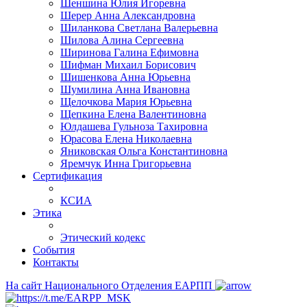
Шеншина Юлия Игоревна
Шерер Анна Александровна
Шиланкова Светлана Валерьевна
Шилова Алина Сергеевна
Ширинова Галина Ефимовна
Шифман Михаил Борисович
Шишенкова Анна Юрьевна
Шумилина Анна Ивановна
Щелочкова Мария Юрьевна
Щепкина Елена Валентиновна
Юлдашева Гульноза Тахировна
Юрасова Елена Николаевна
Яниковская Ольга Константиновна
Яремчук Инна Григорьевна
Сертификация
КСИА
Этика
Этический кодекс
События
Контакты
На сайт Национального Отделения ЕАРПП