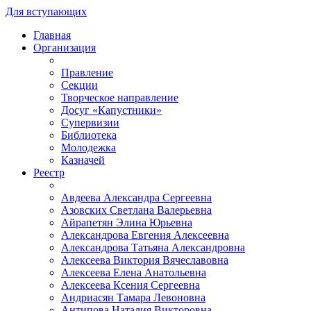
Для вступающих
Главная
Организация
Правление
Секции
Творческое направление
Досуг «Капустники»
Супервизии
Библиотека
Молодежка
Казначей
Реестр
Авдеева Александра Сергеевна
Азовских Светлана Валерьевна
Айрапетян Элина Юрьевна
Александрова Евгения Алексеевна
Александрова Татьяна Александровна
Алексеева Виктория Вячеславовна
Алексеева Елена Анатольевна
Алексеева Ксения Сергеевна
Андриасян Тамара Левоновна
Антипова Наталия Викторовна