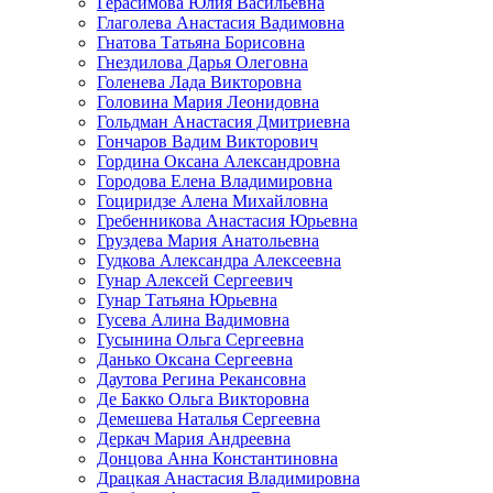
Герасимова Юлия Васильевна
Глаголева Анастасия Вадимовна
Гнатова Татьяна Борисовна
Гнездилова Дарья Олеговна
Голенева Лада Викторовна
Головина Мария Леонидовна
Гольдман Анастасия Дмитриевна
Гончаров Вадим Викторович
Гордина Оксана Александровна
Городова Елена Владимировна
Гоциридзе Алена Михайловна
Гребенникова Анастасия Юрьевна
Груздева Мария Анатольевна
Гудкова Александра Алексеевна
Гунар Алексей Сергеевич
Гунар Татьяна Юрьевна
Гусева Алина Вадимовна
Гусынина Ольга Сергеевна
Данько Оксана Сергеевна
Даутова Регина Рекансовна
Де Бакко Ольга Викторовна
Демешева Наталья Сергеевна
Деркач Мария Андреевна
Донцова Анна Константиновна
Драцкая Анастасия Владимировна