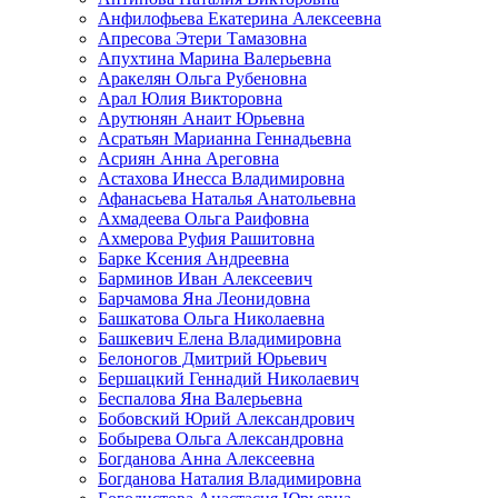
Анфилофьева Екатерина Алексеевна
Апресова Этери Тамазовна
Апухтина Марина Валерьевна
Аракелян Ольга Рубеновна
Арал Юлия Викторовна
Арутюнян Анаит Юрьевна
Асратьян Марианна Геннадьевна
Асриян Анна Ареговна
Астахова Инесса Владимировна
Афанасьева Наталья Анатольевна
Ахмадеева Ольга Раифовна
Ахмерова Руфия Рашитовна
Барке Ксения Андреевна
Барминов Иван Алексеевич
Барчамова Яна Леонидовна
Башкатова Ольга Николаевна
Башкевич Елена Владимировна
Белоногов Дмитрий Юрьевич
Бершацкий Геннадий Николаевич
Беспалова Яна Валерьевна
Бобовский Юрий Александрович
Бобырева Ольга Александровна
Богданова Анна Алексеевна
Богданова Наталия Владимировна