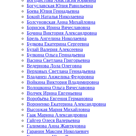
Богодистова Анастасия Юрьевна
Богуславская Юлия Равильевна
Боева Юлия Геннадьевна
Бокий Наталья Николаевна
Болсуновская Анна Михайловна
Борисюк Ирина Вячеславовна
Бочина Виктория Александровна
Брель Ангелина Николаевна
Будкова Екатерина Сергеевна
Булай Валерия Алексеевна
Булкина Ольга Геннадьевна
Васина Светлана Григорьевна
Ведернова Лола Олеговна
Верховых Светлана Геннадьевна
Владанец Анжелика Федоровна
Войкина Виктория Владимировна
Волошкина Ольга Вячеславовна
Волчек Ирина Евгеньевна
Воробьёва Евгения Германовна
Вороненко Екатерина Александровна
Высоцкая Мария Михайловна
Гаак Марина Александровна
Гайгер Олеся Валерьевна
Галимова Анна Жавтядовна
Гаранин Максим Николаевич