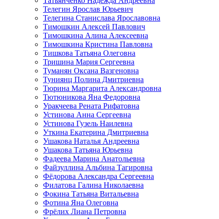
Татьянченко Надежда Андреевна
Телегин Ярослав Юрьевич
Телегина Станислава Ярославовна
Тимошкин Алексей Павлович
Тимошкина Алина Алексеевна
Тимошкина Кристина Павловна
Тишкова Татьяна Олеговна
Тришина Мария Сергеевна
Туманян Оксана Вазгеновна
Туниянц Полина Дмитриевна
Тюрина Маргарита Александровна
Тютюникова Яна Федоровна
Уракчеева Рената Рифатовна
Устинова Анна Сергеевна
Устинова Гузель Наилевна
Уткина Екатерина Дмитриевна
Ушакова Наталья Андреевна
Ушакова Татьяна Юрьевна
Фадеева Марина Анатольевна
Файзуллина Альбина Тагировна
Фёдорова Александра Сергеевна
Филатова Галина Николаевна
Фокина Татьяна Витальевна
Фотина Яна Олеговна
Фрёлих Лиана Петровна