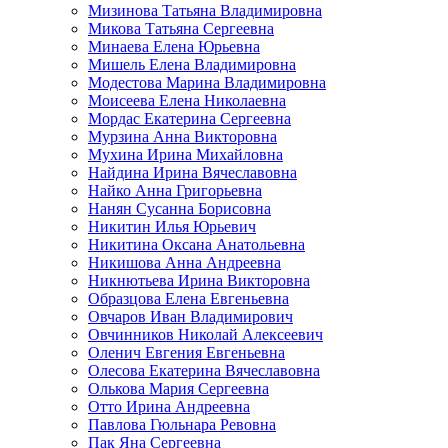
Мизинова Татьяна Владимировна
Микова Татьяна Сергеевна
Минаева Елена Юрьевна
Мишель Елена Владимировна
Модестова Марина Владимировна
Моисеева Елена Николаевна
Мордас Екатерина Сергеевна
Мурзина Анна Викторовна
Мухина Ирина Михайловна
Найдина Ирина Вячеславовна
Найко Анна Григорьевна
Нанян Сусанна Борисовна
Никитин Илья Юрьевич
Никитина Оксана Анатольевна
Никишова Анна Андреевна
Никнютьева Ирина Викторовна
Образцова Елена Евгеньевна
Овчаров Иван Владимирович
Овчинников Николай Алексеевич
Оленич Евгения Евгеньевна
Олесова Екатерина Вячеславовна
Олькова Мария Сергеевна
Отто Ирина Андреевна
Павлова Гюльнара Ревовна
Пак Яна Сергеевна