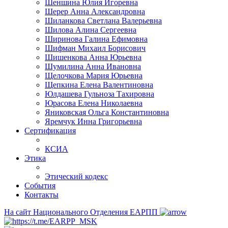
Шеншина Юлия Игоревна
Шерер Анна Александровна
Шиланкова Светлана Валерьевна
Шилова Алина Сергеевна
Ширинова Галина Ефимовна
Шифман Михаил Борисович
Шишенкова Анна Юрьевна
Шумилина Анна Ивановна
Щелочкова Мария Юрьевна
Щепкина Елена Валентиновна
Юлдашева Гульноза Тахировна
Юрасова Елена Николаевна
Яниковская Ольга Константиновна
Яремчук Инна Григорьевна
Сертификация
КСИА
Этика
Этический кодекс
События
Контакты
На сайт Национального Отделения ЕАРПП