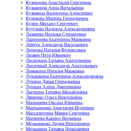
Кузнецова Анастасия Сергеевна
Кузьменок Анна Витальевна
Кузьмина Валентина Алексеевна
Куликова Марина Геннадиевна
Кулин Михаил Сергеевич
Кутузова Надежда Александровна
Лазарева Наталья Степановна
Ларионова Екатерина Марковна
Левчук Александр Васильевич
Леонова Наталья Феликсовна
Лизяев Петр Юрьевич
Лисицына Татьяна Анатольевна
Лисичный Александр Анатольевич
Ломакина Наталья Марковна
Лукашкина Екатерина Александровна
Лукина Дарья Геннадьевна
Лунина Алёна Дмитриевна
Лыткина Татьяна Михайловна
Ляшенко Ольга Викторовна
Малышева Оксана Юрьевна
Мартыненко Анастасия Игоревна
Массалютина Мария Сергеевна
Матвеева Каринэ Вильевна
Мельникова Лидия Викторовна
Мельшина Татьяна Николаевна