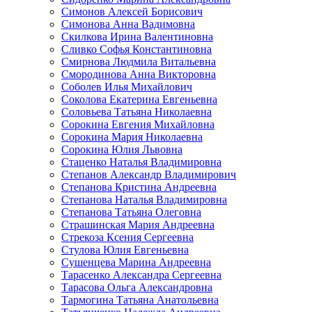
Симонов Алексей Борисович
Симонова Анна Вадимовна
Скилкова Ирина Валентиновна
Сливко Софья Константиновна
Смирнова Людмила Витальевна
Смородинова Анна Викторовна
Соболев Илья Михайлович
Соколова Екатерина Евгеньевна
Соловьева Татьяна Николаевна
Сорокина Евгения Михайловна
Сорокина Мария Николаевна
Сорокина Юлия Львовна
Стаценко Наталья Владимировна
Степанов Александр Владимирович
Степанова Кристина Андреевна
Степанова Наталья Владимировна
Степанова Татьяна Олеговна
Страшинская Мария Андреевна
Стрекоза Ксения Сергеевна
Стулова Юлия Евгеньевна
Сушенцева Марина Андреевна
Тарасенко Александра Сергеевна
Тарасова Ольга Александровна
Тармогина Татьяна Анатольевна