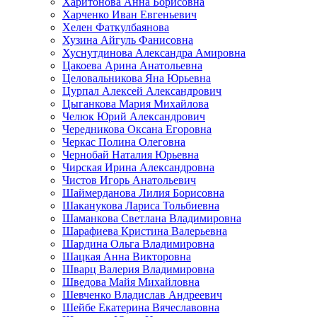
Харитонова Анна Борисовна
Харченко Иван Евгеньевич
Хелен Фаткулбаянова
Хузина Айгуль Фанисовна
Хуснутдинова Александра Амировна
Цакоева Арина Анатольевна
Целовальникова Яна Юрьевна
Цурпал Алексей Александрович
Цыганкова Мария Михайлова
Челюк Юрий Александрович
Чередникова Оксана Егоровна
Черкас Полина Олеговна
Чернобай Наталия Юрьевна
Чирская Ирина Александровна
Чистов Игорь Анатольевич
Шаймерданова Лилия Борисовна
Шаканукова Лариса Тольбиевна
Шаманкова Светлана Владимировна
Шарафиева Кристина Валерьевна
Шардина Ольга Владимировна
Шацкая Анна Викторовна
Шварц Валерия Владимировна
Шведова Майя Михайловна
Шевченко Владислав Андреевич
Шейбе Екатерина Вячеславовна