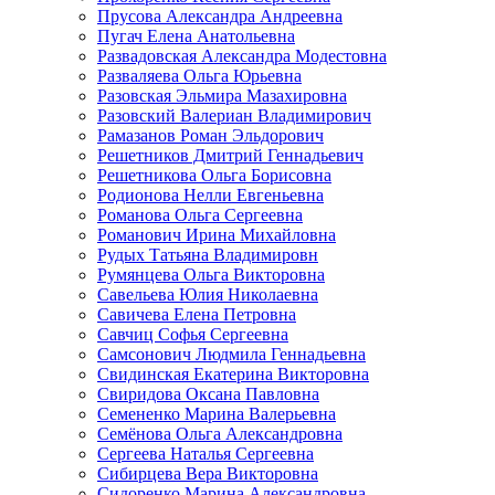
Прусова Александра Андреевна
Пугач Елена Анатольевна
Развадовская Александра Модестовна
Разваляева Ольга Юрьевна
Разовская Эльмира Мазахировна
Разовский Валериан Владимирович
Рамазанов Роман Эльдорович
Решетников Дмитрий Геннадьевич
Решетникова Ольга Борисовна
Родионова Нелли Евгеньевна
Романова Ольга Сергеевна
Романович Ирина Михайловна
Рудых Татьяна Владимировн
Румянцева Ольга Викторовна
Савельева Юлия Николаевна
Савичева Елена Петровна
Савчиц Софья Сергеевна
Самсонович Людмила Геннадьевна
Свидинская Екатерина Викторовна
Свиридова Оксана Павловна
Семененко Марина Валерьевна
Семёнова Ольга Александровна
Сергеева Наталья Сергеевна
Сибирцева Вера Викторовна
Сидоренко Марина Александровна