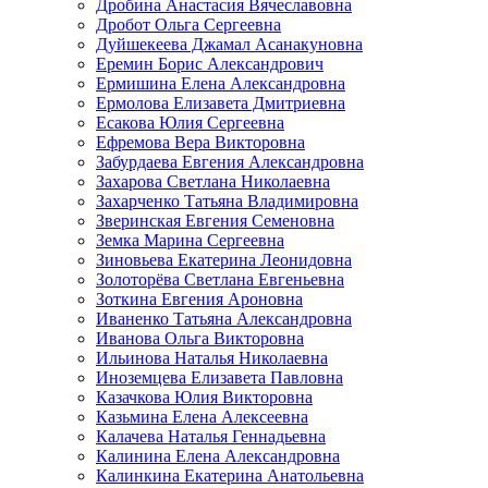
Дробина Анастасия Вячеславовна
Дробот Ольга Сергеевна
Дуйшекеева Джамал Асанакуновна
Еремин Борис Александрович
Ермишина Елена Александровна
Ермолова Елизавета Дмитриевна
Есакова Юлия Сергеевна
Ефремова Вера Викторовна
Забурдаева Евгения Александровна
Захарова Светлана Николаевна
Захарченко Татьяна Владимировна
Зверинская Евгения Семеновна
Земка Марина Сергеевна
Зиновьева Екатерина Леонидовна
Золоторёва Светлана Евгеньевна
Зоткина Евгения Ароновна
Иваненко Татьяна Александровна
Иванова Ольга Викторовна
Ильинова Наталья Николаевна
Иноземцева Елизавета Павловна
Казачкова Юлия Викторовна
Казьмина Елена Алексеевна
Калачева Наталья Геннадьевна
Калинина Елена Александровна
Калинкина Екатерина Анатольевна