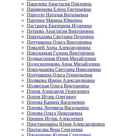
Пакилева Анастасия Павловна
Парамонова Елена Евгеньевна
Паролло Наталья Витальевна
Партина Марина Юрьевна
Пастащук Екатерина Игоревна
Петрова Анастасия Викторовна
Пирцхалава Светлана Петровна
Пичушкина Ольга Викторовна
Повалей Анна Александровна
Поволоцкая Галина Викторовна
Подвысоцкая Юлия Михайловна
Подосинникова Анна Михайловна
Покидышева Светлана Николаевна
Полушкина Ольга Геннадьевна
Полякова Ирина Александровна
Полянская Ольга Викторовна
Попов Александр Георгиевич
Попов Игорь Олегович
Попова Карина Васильевна
Попова Людмила Васильевна
Попова Ольга Николаевна
Пронин Игорь Алексеевич
Простакишина Юлия Александровна
Протасова Вера Сергеевна
Прохоренко Ксения Сергеевна