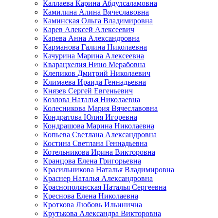
Каллаева Карина Абдулсаламовна
Камилина Алина Вячеславовна
Каминская Ольга Владимировна
Карев Алексей Алексеевич
Карева Анна Александровна
Карманова Галина Николаевна
Качурина Марина Алексеевна
Кварацхелия Нино Мерабовна
Клепиков Дмитрий Николаевич
Климаева Ираида Геннадьевна
Князев Сергей Евгеньевич
Козлова Наталья Николаевна
Колесникова Мария Вячеславовна
Кондратова Юлия Игоревна
Кондрашова Марина Николаевна
Копьева Светлана Александровна
Костина Светлана Геннадьевна
Котельникова Ирина Викторовна
Кранцова Елена Григорьевна
Красильникова Наталья Владимировна
Краснер Наталья Александровна
Краснополянская Наталья Сергеевна
Креснова Елена Николаевна
Кроткова Любовь Ильинична
Крутькова Александра Викторовна