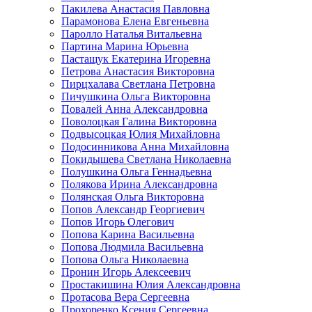
Пакилева Анастасия Павловна
Парамонова Елена Евгеньевна
Паролло Наталья Витальевна
Партина Марина Юрьевна
Пастащук Екатерина Игоревна
Петрова Анастасия Викторовна
Пирцхалава Светлана Петровна
Пичушкина Ольга Викторовна
Повалей Анна Александровна
Поволоцкая Галина Викторовна
Подвысоцкая Юлия Михайловна
Подосинникова Анна Михайловна
Покидышева Светлана Николаевна
Полушкина Ольга Геннадьевна
Полякова Ирина Александровна
Полянская Ольга Викторовна
Попов Александр Георгиевич
Попов Игорь Олегович
Попова Карина Васильевна
Попова Людмила Васильевна
Попова Ольга Николаевна
Пронин Игорь Алексеевич
Простакишина Юлия Александровна
Протасова Вера Сергеевна
Прохоренко Ксения Сергеевна