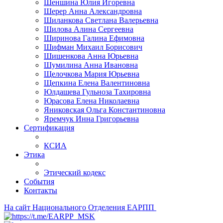
Шеншина Юлия Игоревна
Шерер Анна Александровна
Шиланкова Светлана Валерьевна
Шилова Алина Сергеевна
Ширинова Галина Ефимовна
Шифман Михаил Борисович
Шишенкова Анна Юрьевна
Шумилина Анна Ивановна
Щелочкова Мария Юрьевна
Щепкина Елена Валентиновна
Юлдашева Гульноза Тахировна
Юрасова Елена Николаевна
Яниковская Ольга Константиновна
Яремчук Инна Григорьевна
Сертификация
КСИА
Этика
Этический кодекс
События
Контакты
На сайт Национального Отделения ЕАРПП