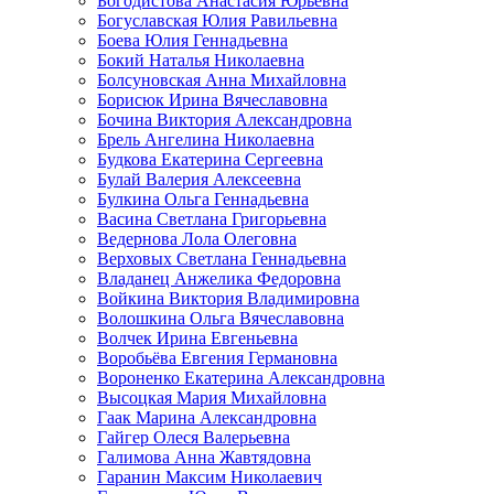
Богодистова Анастасия Юрьевна
Богуславская Юлия Равильевна
Боева Юлия Геннадьевна
Бокий Наталья Николаевна
Болсуновская Анна Михайловна
Борисюк Ирина Вячеславовна
Бочина Виктория Александровна
Брель Ангелина Николаевна
Будкова Екатерина Сергеевна
Булай Валерия Алексеевна
Булкина Ольга Геннадьевна
Васина Светлана Григорьевна
Ведернова Лола Олеговна
Верховых Светлана Геннадьевна
Владанец Анжелика Федоровна
Войкина Виктория Владимировна
Волошкина Ольга Вячеславовна
Волчек Ирина Евгеньевна
Воробьёва Евгения Германовна
Вороненко Екатерина Александровна
Высоцкая Мария Михайловна
Гаак Марина Александровна
Гайгер Олеся Валерьевна
Галимова Анна Жавтядовна
Гаранин Максим Николаевич