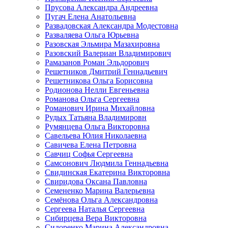
Прусова Александра Андреевна
Пугач Елена Анатольевна
Развадовская Александра Модестовна
Разваляева Ольга Юрьевна
Разовская Эльмира Мазахировна
Разовский Валериан Владимирович
Рамазанов Роман Эльдорович
Решетников Дмитрий Геннадьевич
Решетникова Ольга Борисовна
Родионова Нелли Евгеньевна
Романова Ольга Сергеевна
Романович Ирина Михайловна
Рудых Татьяна Владимировн
Румянцева Ольга Викторовна
Савельева Юлия Николаевна
Савичева Елена Петровна
Савчиц Софья Сергеевна
Самсонович Людмила Геннадьевна
Свидинская Екатерина Викторовна
Свиридова Оксана Павловна
Семененко Марина Валерьевна
Семёнова Ольга Александровна
Сергеева Наталья Сергеевна
Сибирцева Вера Викторовна
Сидоренко Марина Александровна