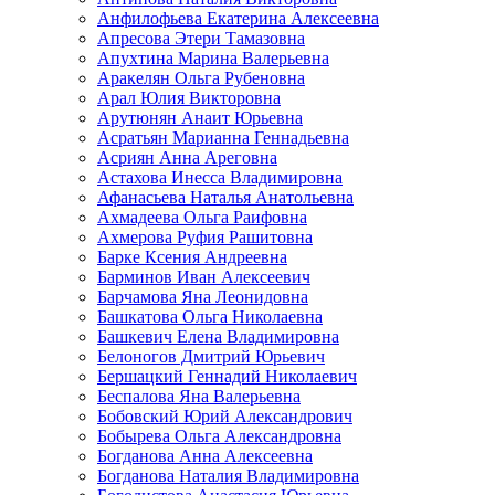
Анфилофьева Екатерина Алексеевна
Апресова Этери Тамазовна
Апухтина Марина Валерьевна
Аракелян Ольга Рубеновна
Арал Юлия Викторовна
Арутюнян Анаит Юрьевна
Асратьян Марианна Геннадьевна
Асриян Анна Ареговна
Астахова Инесса Владимировна
Афанасьева Наталья Анатольевна
Ахмадеева Ольга Раифовна
Ахмерова Руфия Рашитовна
Барке Ксения Андреевна
Барминов Иван Алексеевич
Барчамова Яна Леонидовна
Башкатова Ольга Николаевна
Башкевич Елена Владимировна
Белоногов Дмитрий Юрьевич
Бершацкий Геннадий Николаевич
Беспалова Яна Валерьевна
Бобовский Юрий Александрович
Бобырева Ольга Александровна
Богданова Анна Алексеевна
Богданова Наталия Владимировна