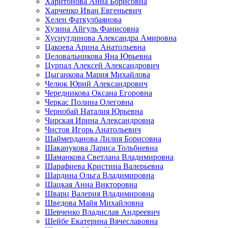
Харитонова Анна Борисовна
Харченко Иван Евгеньевич
Хелен Фаткулбаянова
Хузина Айгуль Фанисовна
Хуснутдинова Александра Амировна
Цакоева Арина Анатольевна
Целовальникова Яна Юрьевна
Цурпал Алексей Александрович
Цыганкова Мария Михайлова
Челюк Юрий Александрович
Чередникова Оксана Егоровна
Черкас Полина Олеговна
Чернобай Наталия Юрьевна
Чирская Ирина Александровна
Чистов Игорь Анатольевич
Шаймерданова Лилия Борисовна
Шаканукова Лариса Тольбиевна
Шаманкова Светлана Владимировна
Шарафиева Кристина Валерьевна
Шардина Ольга Владимировна
Шацкая Анна Викторовна
Шварц Валерия Владимировна
Шведова Майя Михайловна
Шевченко Владислав Андреевич
Шейбе Екатерина Вячеславовна