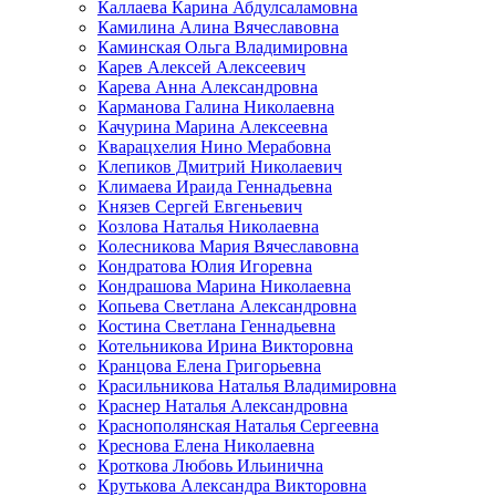
Каллаева Карина Абдулсаламовна
Камилина Алина Вячеславовна
Каминская Ольга Владимировна
Карев Алексей Алексеевич
Карева Анна Александровна
Карманова Галина Николаевна
Качурина Марина Алексеевна
Кварацхелия Нино Мерабовна
Клепиков Дмитрий Николаевич
Климаева Ираида Геннадьевна
Князев Сергей Евгеньевич
Козлова Наталья Николаевна
Колесникова Мария Вячеславовна
Кондратова Юлия Игоревна
Кондрашова Марина Николаевна
Копьева Светлана Александровна
Костина Светлана Геннадьевна
Котельникова Ирина Викторовна
Кранцова Елена Григорьевна
Красильникова Наталья Владимировна
Краснер Наталья Александровна
Краснополянская Наталья Сергеевна
Креснова Елена Николаевна
Кроткова Любовь Ильинична
Крутькова Александра Викторовна