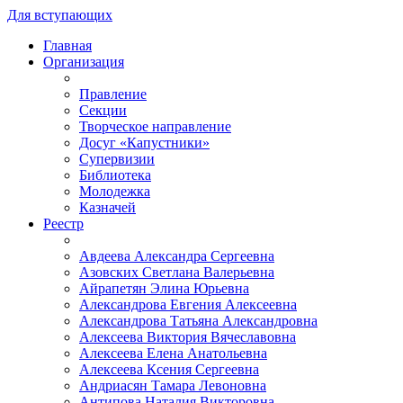
Для вступающих
Главная
Организация
Правление
Секции
Творческое направление
Досуг «Капустники»
Супервизии
Библиотека
Молодежка
Казначей
Реестр
Авдеева Александра Сергеевна
Азовских Светлана Валерьевна
Айрапетян Элина Юрьевна
Александрова Евгения Алексеевна
Александрова Татьяна Александровна
Алексеева Виктория Вячеславовна
Алексеева Елена Анатольевна
Алексеева Ксения Сергеевна
Андриасян Тамара Левоновна
Антипова Наталия Викторовна