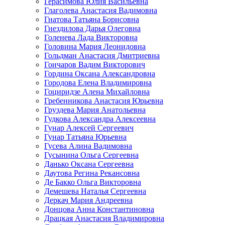
Герасимова Юлия Васильевна
Глаголева Анастасия Вадимовна
Гнатова Татьяна Борисовна
Гнездилова Дарья Олеговна
Голенева Лада Викторовна
Головина Мария Леонидовна
Гольдман Анастасия Дмитриевна
Гончаров Вадим Викторович
Гордина Оксана Александровна
Городова Елена Владимировна
Гоциридзе Алена Михайловна
Гребенникова Анастасия Юрьевна
Груздева Мария Анатольевна
Гудкова Александра Алексеевна
Гунар Алексей Сергеевич
Гунар Татьяна Юрьевна
Гусева Алина Вадимовна
Гусынина Ольга Сергеевна
Данько Оксана Сергеевна
Даутова Регина Рекансовна
Де Бакко Ольга Викторовна
Демешева Наталья Сергеевна
Деркач Мария Андреевна
Донцова Анна Константиновна
Драцкая Анастасия Владимировна