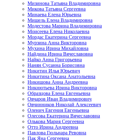
Мизинова Татьяна Владимировна
Микова Татьяна Сергеевна
Минаева Елена Юрьевна
Мишель Елена Владимировна
Модестова Марина Владимировна
Моисеева Елена Николаевна
Мордас Екатерина Сергеевна
Мурзина Анна Викторовна
Мухина Ирина Михайловна
Найдина Ирина Вячеславовна
Найко Анна Григорьевна
Нанян Сусанна Борисовна
Никитин Илья Юрьевич
Никитина Оксана Анатольевна
Никишова Анна Андреевна
Никнютьева Ирина Викторовна
Образцова Елена Евгеньевна
Овчаров Иван Владимирович
Овчинников Николай Алексеевич
Оленич Евгения Евгеньевна
Олесова Екатерина Вячеславовна
Олькова Мария Сергеевна
Отто Ирина Андреевна
Павлова Гюльнара Ревовна
Пак Яна Сергеевна