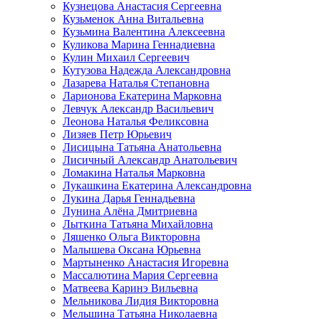
Кузнецова Анастасия Сергеевна
Кузьменок Анна Витальевна
Кузьмина Валентина Алексеевна
Куликова Марина Геннадиевна
Кулин Михаил Сергеевич
Кутузова Надежда Александровна
Лазарева Наталья Степановна
Ларионова Екатерина Марковна
Левчук Александр Васильевич
Леонова Наталья Феликсовна
Лизяев Петр Юрьевич
Лисицына Татьяна Анатольевна
Лисичный Александр Анатольевич
Ломакина Наталья Марковна
Лукашкина Екатерина Александровна
Лукина Дарья Геннадьевна
Лунина Алёна Дмитриевна
Лыткина Татьяна Михайловна
Ляшенко Ольга Викторовна
Малышева Оксана Юрьевна
Мартыненко Анастасия Игоревна
Массалютина Мария Сергеевна
Матвеева Каринэ Вильевна
Мельникова Лидия Викторовна
Мельшина Татьяна Николаевна