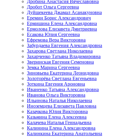
Дробина Анастасия Вячеславовна
Дробот Ольга Сергеевна
Дуйшекеева Джамал Асанакуновна
Еремин Борис Александрович
Ермишина Елена Александровна
Ермолова Елизавета Дмитриевна
Есакова Юлия Сергеевна
Ефремова Вера Викторовна
Забурдаева Евгения Александровна
Захарова Светлана Николаевна
Захарченко Татьяна Владимировна
Зверинская Евгения Семеновна
Земка Марина Сергеевна
Зиновьева Екатерина Леонидовна
Золоторёва Светлана Евгеньевна
Зоткина Евгения Ароновна
Иваненко Татьяна Александровна
Иванова Ольга Викторовна
Ильинова Наталья Николаевна
Иноземцева Елизавета Павловна
Казачкова Юлия Викторовна
Казьмина Елена Алексеевна
Калачева Наталья Геннадьевна
Калинина Елена Александровна
Калинкина Екатерина Анатольевна