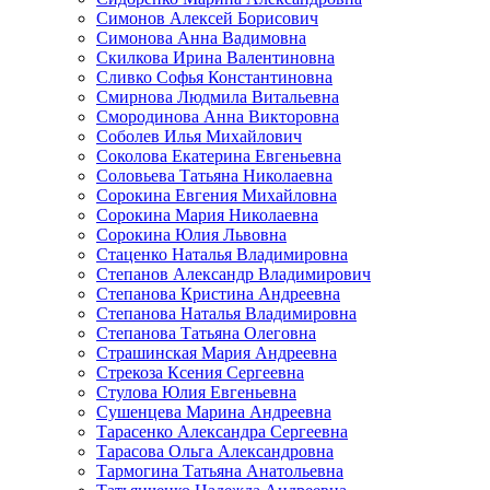
Симонов Алексей Борисович
Симонова Анна Вадимовна
Скилкова Ирина Валентиновна
Сливко Софья Константиновна
Смирнова Людмила Витальевна
Смородинова Анна Викторовна
Соболев Илья Михайлович
Соколова Екатерина Евгеньевна
Соловьева Татьяна Николаевна
Сорокина Евгения Михайловна
Сорокина Мария Николаевна
Сорокина Юлия Львовна
Стаценко Наталья Владимировна
Степанов Александр Владимирович
Степанова Кристина Андреевна
Степанова Наталья Владимировна
Степанова Татьяна Олеговна
Страшинская Мария Андреевна
Стрекоза Ксения Сергеевна
Стулова Юлия Евгеньевна
Сушенцева Марина Андреевна
Тарасенко Александра Сергеевна
Тарасова Ольга Александровна
Тармогина Татьяна Анатольевна