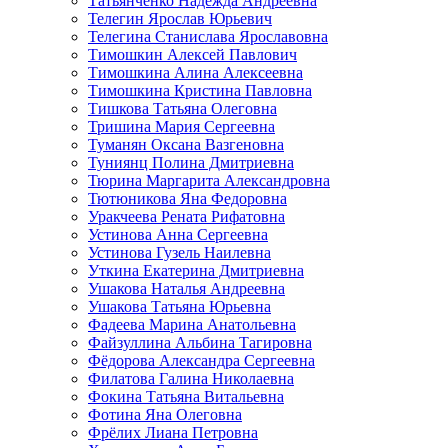
Татьянченко Надежда Андреевна
Телегин Ярослав Юрьевич
Телегина Станислава Ярославовна
Тимошкин Алексей Павлович
Тимошкина Алина Алексеевна
Тимошкина Кристина Павловна
Тишкова Татьяна Олеговна
Тришина Мария Сергеевна
Туманян Оксана Вазгеновна
Туниянц Полина Дмитриевна
Тюрина Маргарита Александровна
Тютюникова Яна Федоровна
Уракчеева Рената Рифатовна
Устинова Анна Сергеевна
Устинова Гузель Наилевна
Уткина Екатерина Дмитриевна
Ушакова Наталья Андреевна
Ушакова Татьяна Юрьевна
Фадеева Марина Анатольевна
Файзуллина Альбина Тагировна
Фёдорова Александра Сергеевна
Филатова Галина Николаевна
Фокина Татьяна Витальевна
Фотина Яна Олеговна
Фрёлих Лиана Петровна