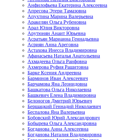
Анфилофьева Екатерина Алексеевна
Апресова Этери Тамазовна
Апухтина Марина Валерьевна
Аракелян Ольга Рубеновна
Арал Юлия Викторовна
Арутюнян Анаит Юрьевна
Асратьян Марианна Геннадьевна
Асриян Анна Ареговна
Астахова Инесса Владимировна
Афанасьева Наталья Анатольевна
Ахмадеева Ольга Раифовна
Ахмерова Руфия Рашитовна
Барке Ксения Андреевна
Барминов Иван Алексеевич
Барчамова Яна Леонидовна
Башкатова Ольга Николаевна
Башкевич Елена Владимировна
Белоногов Дмитрий Юрьевич
Бершацкий Геннадий Николаевич
Беспалова Яна Валерьевна
Бобовский Юрий Александрович
Бобырева Ольга Александровна
Богданова Анна Алексеевна
Богданова Наталия Владимировна