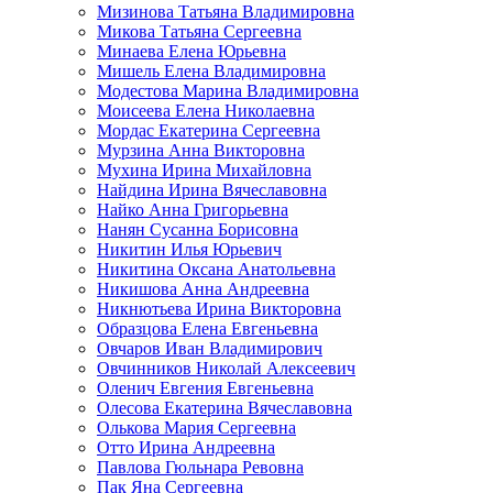
Мизинова Татьяна Владимировна
Микова Татьяна Сергеевна
Минаева Елена Юрьевна
Мишель Елена Владимировна
Модестова Марина Владимировна
Моисеева Елена Николаевна
Мордас Екатерина Сергеевна
Мурзина Анна Викторовна
Мухина Ирина Михайловна
Найдина Ирина Вячеславовна
Найко Анна Григорьевна
Нанян Сусанна Борисовна
Никитин Илья Юрьевич
Никитина Оксана Анатольевна
Никишова Анна Андреевна
Никнютьева Ирина Викторовна
Образцова Елена Евгеньевна
Овчаров Иван Владимирович
Овчинников Николай Алексеевич
Оленич Евгения Евгеньевна
Олесова Екатерина Вячеславовна
Олькова Мария Сергеевна
Отто Ирина Андреевна
Павлова Гюльнара Ревовна
Пак Яна Сергеевна