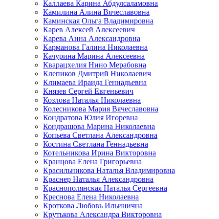
Каллаева Карина Абдулсаламовна
Камилина Алина Вячеславовна
Каминская Ольга Владимировна
Карев Алексей Алексеевич
Карева Анна Александровна
Карманова Галина Николаевна
Качурина Марина Алексеевна
Кварацхелия Нино Мерабовна
Клепиков Дмитрий Николаевич
Климаева Ираида Геннадьевна
Князев Сергей Евгеньевич
Козлова Наталья Николаевна
Колесникова Мария Вячеславовна
Кондратова Юлия Игоревна
Кондрашова Марина Николаевна
Копьева Светлана Александровна
Костина Светлана Геннадьевна
Котельникова Ирина Викторовна
Кранцова Елена Григорьевна
Красильникова Наталья Владимировна
Краснер Наталья Александровна
Краснополянская Наталья Сергеевна
Креснова Елена Николаевна
Кроткова Любовь Ильинична
Крутькова Александра Викторовна