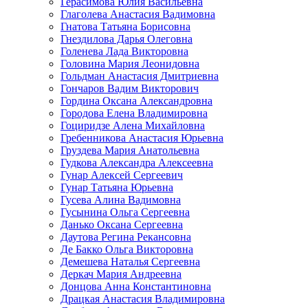
Герасимова Юлия Васильевна
Глаголева Анастасия Вадимовна
Гнатова Татьяна Борисовна
Гнездилова Дарья Олеговна
Голенева Лада Викторовна
Головина Мария Леонидовна
Гольдман Анастасия Дмитриевна
Гончаров Вадим Викторович
Гордина Оксана Александровна
Городова Елена Владимировна
Гоциридзе Алена Михайловна
Гребенникова Анастасия Юрьевна
Груздева Мария Анатольевна
Гудкова Александра Алексеевна
Гунар Алексей Сергеевич
Гунар Татьяна Юрьевна
Гусева Алина Вадимовна
Гусынина Ольга Сергеевна
Данько Оксана Сергеевна
Даутова Регина Рекансовна
Де Бакко Ольга Викторовна
Демешева Наталья Сергеевна
Деркач Мария Андреевна
Донцова Анна Константиновна
Драцкая Анастасия Владимировна