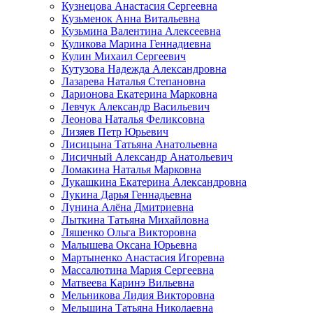
Кузнецова Анастасия Сергеевна
Кузьменок Анна Витальевна
Кузьмина Валентина Алексеевна
Куликова Марина Геннадиевна
Кулин Михаил Сергеевич
Кутузова Надежда Александровна
Лазарева Наталья Степановна
Ларионова Екатерина Марковна
Левчук Александр Васильевич
Леонова Наталья Феликсовна
Лизяев Петр Юрьевич
Лисицына Татьяна Анатольевна
Лисичный Александр Анатольевич
Ломакина Наталья Марковна
Лукашкина Екатерина Александровна
Лукина Дарья Геннадьевна
Лунина Алёна Дмитриевна
Лыткина Татьяна Михайловна
Ляшенко Ольга Викторовна
Малышева Оксана Юрьевна
Мартыненко Анастасия Игоревна
Массалютина Мария Сергеевна
Матвеева Каринэ Вильевна
Мельникова Лидия Викторовна
Мельшина Татьяна Николаевна