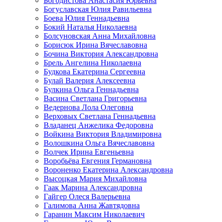
Богодистова Анастасия Юрьевна
Богуславская Юлия Равильевна
Боева Юлия Геннадьевна
Бокий Наталья Николаевна
Болсуновская Анна Михайловна
Борисюк Ирина Вячеславовна
Бочина Виктория Александровна
Брель Ангелина Николаевна
Будкова Екатерина Сергеевна
Булай Валерия Алексеевна
Булкина Ольга Геннадьевна
Васина Светлана Григорьевна
Ведернова Лола Олеговна
Верховых Светлана Геннадьевна
Владанец Анжелика Федоровна
Войкина Виктория Владимировна
Волошкина Ольга Вячеславовна
Волчек Ирина Евгеньевна
Воробьёва Евгения Германовна
Вороненко Екатерина Александровна
Высоцкая Мария Михайловна
Гаак Марина Александровна
Гайгер Олеся Валерьевна
Галимова Анна Жавтядовна
Гаранин Максим Николаевич