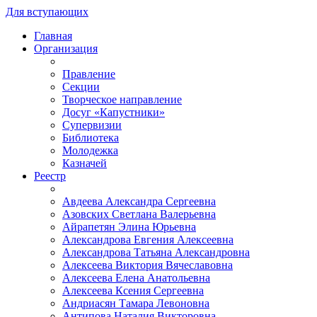
Для вступающих
Главная
Организация
Правление
Секции
Творческое направление
Досуг «Капустники»
Супервизии
Библиотека
Молодежка
Казначей
Реестр
Авдеева Александра Сергеевна
Азовских Светлана Валерьевна
Айрапетян Элина Юрьевна
Александрова Евгения Алексеевна
Александрова Татьяна Александровна
Алексеева Виктория Вячеславовна
Алексеева Елена Анатольевна
Алексеева Ксения Сергеевна
Андриасян Тамара Левоновна
Антипова Наталия Викторовна