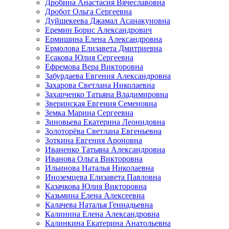
Дробина Анастасия Вячеславовна
Дробот Ольга Сергеевна
Дуйшекеева Джамал Асанакуновна
Еремин Борис Александрович
Ермишина Елена Александровна
Ермолова Елизавета Дмитриевна
Есакова Юлия Сергеевна
Ефремова Вера Викторовна
Забурдаева Евгения Александровна
Захарова Светлана Николаевна
Захарченко Татьяна Владимировна
Зверинская Евгения Семеновна
Земка Марина Сергеевна
Зиновьева Екатерина Леонидовна
Золоторёва Светлана Евгеньевна
Зоткина Евгения Ароновна
Иваненко Татьяна Александровна
Иванова Ольга Викторовна
Ильинова Наталья Николаевна
Иноземцева Елизавета Павловна
Казачкова Юлия Викторовна
Казьмина Елена Алексеевна
Калачева Наталья Геннадьевна
Калинина Елена Александровна
Калинкина Екатерина Анатольевна