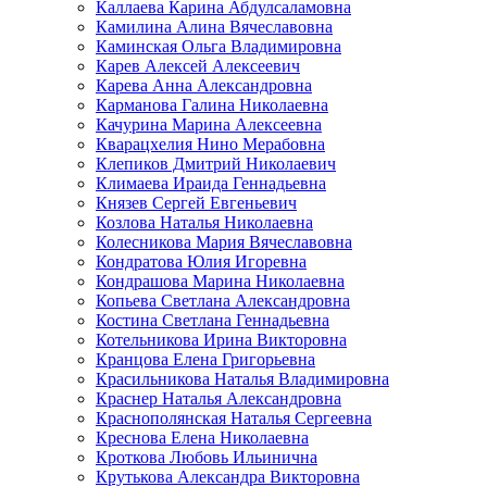
Каллаева Карина Абдулсаламовна
Камилина Алина Вячеславовна
Каминская Ольга Владимировна
Карев Алексей Алексеевич
Карева Анна Александровна
Карманова Галина Николаевна
Качурина Марина Алексеевна
Кварацхелия Нино Мерабовна
Клепиков Дмитрий Николаевич
Климаева Ираида Геннадьевна
Князев Сергей Евгеньевич
Козлова Наталья Николаевна
Колесникова Мария Вячеславовна
Кондратова Юлия Игоревна
Кондрашова Марина Николаевна
Копьева Светлана Александровна
Костина Светлана Геннадьевна
Котельникова Ирина Викторовна
Кранцова Елена Григорьевна
Красильникова Наталья Владимировна
Краснер Наталья Александровна
Краснополянская Наталья Сергеевна
Креснова Елена Николаевна
Кроткова Любовь Ильинична
Крутькова Александра Викторовна