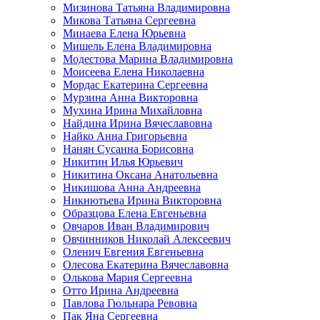
Мизинова Татьяна Владимировна
Микова Татьяна Сергеевна
Минаева Елена Юрьевна
Мишель Елена Владимировна
Модестова Марина Владимировна
Моисеева Елена Николаевна
Мордас Екатерина Сергеевна
Мурзина Анна Викторовна
Мухина Ирина Михайловна
Найдина Ирина Вячеславовна
Найко Анна Григорьевна
Нанян Сусанна Борисовна
Никитин Илья Юрьевич
Никитина Оксана Анатольевна
Никишова Анна Андреевна
Никнютьева Ирина Викторовна
Образцова Елена Евгеньевна
Овчаров Иван Владимирович
Овчинников Николай Алексеевич
Оленич Евгения Евгеньевна
Олесова Екатерина Вячеславовна
Олькова Мария Сергеевна
Отто Ирина Андреевна
Павлова Гюльнара Ревовна
Пак Яна Сергеевна