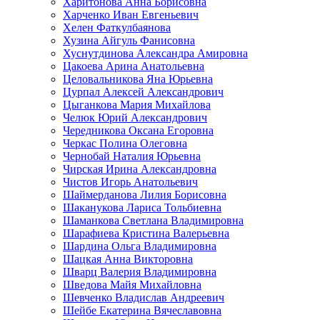
Харитонова Анна Борисовна
Харченко Иван Евгеньевич
Хелен Фаткулбаянова
Хузина Айгуль Фанисовна
Хуснутдинова Александра Амировна
Цакоева Арина Анатольевна
Целовальникова Яна Юрьевна
Цурпал Алексей Александрович
Цыганкова Мария Михайлова
Челюк Юрий Александрович
Чередникова Оксана Егоровна
Черкас Полина Олеговна
Чернобай Наталия Юрьевна
Чирская Ирина Александровна
Чистов Игорь Анатольевич
Шаймерданова Лилия Борисовна
Шаканукова Лариса Тольбиевна
Шаманкова Светлана Владимировна
Шарафиева Кристина Валерьевна
Шардина Ольга Владимировна
Шацкая Анна Викторовна
Шварц Валерия Владимировна
Шведова Майя Михайловна
Шевченко Владислав Андреевич
Шейбе Екатерина Вячеславовна