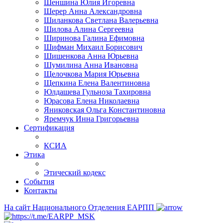
Шеншина Юлия Игоревна
Шерер Анна Александровна
Шиланкова Светлана Валерьевна
Шилова Алина Сергеевна
Ширинова Галина Ефимовна
Шифман Михаил Борисович
Шишенкова Анна Юрьевна
Шумилина Анна Ивановна
Щелочкова Мария Юрьевна
Щепкина Елена Валентиновна
Юлдашева Гульноза Тахировна
Юрасова Елена Николаевна
Яниковская Ольга Константиновна
Яремчук Инна Григорьевна
Сертификация
КСИА
Этика
Этический кодекс
События
Контакты
На сайт Национального Отделения ЕАРПП