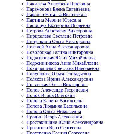
Пакилева Анастасия Павловна
Парамонова Елена Евгеньевна
Паролло Наталья Витальевна
Партина Марина Юрьевна
Пастащук Екатерина Игоревна
Петрова Анастасия Викторовна
Пирцхалава Светлана Петровна
Пичушкина Ольга Викторовна
Повалей Анна Александровна
Поволоцкая Галина Викторовна
Подвысоцкая Юлия Михайловна
Подосинникова Анна Михайловна
Покидышева Светлана Николаевна
Полушкина Ольга Геннадьевна
Полякова Ирина Александровна
Полянская Ольга Викторовна
Попов Александр Георгиевич
Попов Игорь Олегович
Попова Карина Васильевна
Попова Людмила Васильевна
Попова Ольга Николаевна
Пронин Игорь Алексеевич
Простакишина Юлия Александровна
Протасова Вера Сергеевна
Прохоренко Ксения Сергеевна