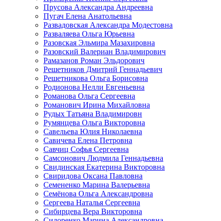
Прусова Александра Андреевна
Пугач Елена Анатольевна
Развадовская Александра Модестовна
Разваляева Ольга Юрьевна
Разовская Эльмира Мазахировна
Разовский Валериан Владимирович
Рамазанов Роман Эльдорович
Решетников Дмитрий Геннадьевич
Решетникова Ольга Борисовна
Родионова Нелли Евгеньевна
Романова Ольга Сергеевна
Романович Ирина Михайловна
Рудых Татьяна Владимировн
Румянцева Ольга Викторовна
Савельева Юлия Николаевна
Савичева Елена Петровна
Савчиц Софья Сергеевна
Самсонович Людмила Геннадьевна
Свидинская Екатерина Викторовна
Свиридова Оксана Павловна
Семененко Марина Валерьевна
Семёнова Ольга Александровна
Сергеева Наталья Сергеевна
Сибирцева Вера Викторовна
Сидоренко Марина Александровна