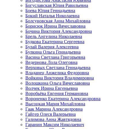
Богодистова Анастасия Юрьевна
Богуславская Юлия Равильевна
Боева Юлия Геннадьевна
Бокий Наталья Николаевна
Болсуновская Анна Михайловна
Борисюк Ирина Вячеславовна
Бочина Виктория Александровна
Брель Ангелина Николаевна
Будкова Екатерина Сергеевна
Булай Валерия Алексеевна
Булкина Ольга Геннадьевна
Васина Светлана Григорьевна
Ведернова Лола Олеговна
Верховых Светлана Геннадьевна
Владанец Анжелика Федоровна
Войкина Виктория Владимировна
Волошкина Ольга Вячеславовна
Волчек Ирина Евгеньевна
Воробьёва Евгения Германовна
Вороненко Екатерина Александровна
Высоцкая Мария Михайловна
Гаак Марина Александровна
Гайгер Олеся Валерьевна
Галимова Анна Жавтядовна
Гаранин Максим Николаевич