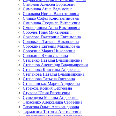
Симонов Алексей Борисович
Симонова Анна Вадимовна
Скилкова Ирина Валентиновна
Сливко Софья Константиновна
Смирнова Людмила Витальевна
Смородинова Анна Викторовна
Соболев Илья Михайлович
Соколова Екатерина Евгеньевна
Соловьева Татьяна Николаевна
Сорокина Евгения Михайловна
Сорокина Мария Николаевна
Сорокина Юлия Львовна
Стаценко Наталья Владимировна
Степанов Александр Владимирович
Степанова Кристина Андреевна
Степанова Наталья Владимировна
Степанова Татьяна Олеговна
Страшинская Мария Андреевна
Стрекоза Ксения Сергеевна
Стулова Юлия Евгеньевна
Сушенцева Марина Андреевна
Тарасенко Александра Сергеевна
Тарасова Ольга Александровна
Тармогина Татьяна Анатольевна