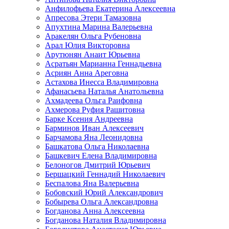
Анфилофьева Екатерина Алексеевна
Апресова Этери Тамазовна
Апухтина Марина Валерьевна
Аракелян Ольга Рубеновна
Арал Юлия Викторовна
Арутюнян Анаит Юрьевна
Асратьян Марианна Геннадьевна
Асриян Анна Ареговна
Астахова Инесса Владимировна
Афанасьева Наталья Анатольевна
Ахмадеева Ольга Раифовна
Ахмерова Руфия Рашитовна
Барке Ксения Андреевна
Барминов Иван Алексеевич
Барчамова Яна Леонидовна
Башкатова Ольга Николаевна
Башкевич Елена Владимировна
Белоногов Дмитрий Юрьевич
Бершацкий Геннадий Николаевич
Беспалова Яна Валерьевна
Бобовский Юрий Александрович
Бобырева Ольга Александровна
Богданова Анна Алексеевна
Богданова Наталия Владимировна