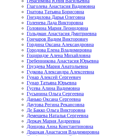
Герасимова Юлия Васильевна
Глаголева Анастасия Вадимовна
Гнатова Татьяна Борисовна
Гнездилова Дарья Олеговна
Голенева Лада Викторовна
Головина Мария Леонидовна
Гольдман Анастасия Дмитриевна
Гончаров Вадим Викторович
Гордина Оксана Александровна
Городова Елена Владимировна
Гоциридзе Алена Михайловна
Гребенникова Анастасия Юрьевна
Груздева Мария Анатольевна
Гудкова Александра Алексеевна
Гунар Алексей Сергеевич
Гунар Татьяна Юрьевна
Гусева Алина Вадимовна
Гусынина Ольга Сергеевна
Данько Оксана Сергеевна
Даутова Регина Рекансовна
Де Бакко Ольга Викторовна
Демешева Наталья Сергеевна
Деркач Мария Андреевна
Донцова Анна Константиновна
Драцкая Анастасия Владимировна