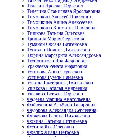
Татьянченко Надежда Андреевна
Телегин Ярослав Юрьевич
Телегина Станислава Ярославовна
Тимошкин Алексей Павлович
Тимошкина Алина Алексеевна
Тимошкина Кристина Павловна
Тишкова Татьяна Олеговна
Тришина Мария Сергеевна
Туманян Оксана Вазгеновна
Туниянц Полина Дмитриевна
Тюрина Маргарита Александровна
Тютюникова Яна Федоровна
Уракчеева Рената Рифатовна
Устинова Анна Сергеевна
Устинова Гузель Наилевна
Уткина Екатерина Дмитриевна
Ушакова Наталья Андреевна
Ушакова Татьяна Юрьевна
Фадеева Марина Анатольевна
Файзуллина Альбина Тагировна
Фёдорова Александра Сергеевна
Филатова Галина Николаевна
Фокина Татьяна Витальевна
Фотина Яна Олеговна
Фрёлих Лиана Петровна