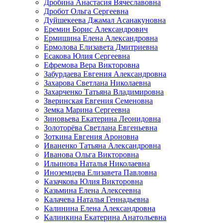
Дробина Анастасия Вячеславовна
Дробот Ольга Сергеевна
Дуйшекеева Джамал Асанакуновна
Еремин Борис Александрович
Ермишина Елена Александровна
Ермолова Елизавета Дмитриевна
Есакова Юлия Сергеевна
Ефремова Вера Викторовна
Забурдаева Евгения Александровна
Захарова Светлана Николаевна
Захарченко Татьяна Владимировна
Зверинская Евгения Семеновна
Земка Марина Сергеевна
Зиновьева Екатерина Леонидовна
Золоторёва Светлана Евгеньевна
Зоткина Евгения Ароновна
Иваненко Татьяна Александровна
Иванова Ольга Викторовна
Ильинова Наталья Николаевна
Иноземцева Елизавета Павловна
Казачкова Юлия Викторовна
Казьмина Елена Алексеевна
Калачева Наталья Геннадьевна
Калинина Елена Александровна
Калинкина Екатерина Анатольевна