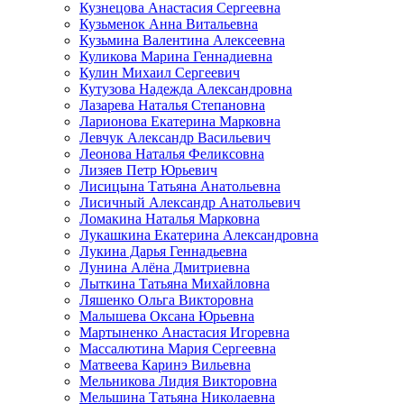
Кузнецова Анастасия Сергеевна
Кузьменок Анна Витальевна
Кузьмина Валентина Алексеевна
Куликова Марина Геннадиевна
Кулин Михаил Сергеевич
Кутузова Надежда Александровна
Лазарева Наталья Степановна
Ларионова Екатерина Марковна
Левчук Александр Васильевич
Леонова Наталья Феликсовна
Лизяев Петр Юрьевич
Лисицына Татьяна Анатольевна
Лисичный Александр Анатольевич
Ломакина Наталья Марковна
Лукашкина Екатерина Александровна
Лукина Дарья Геннадьевна
Лунина Алёна Дмитриевна
Лыткина Татьяна Михайловна
Ляшенко Ольга Викторовна
Малышева Оксана Юрьевна
Мартыненко Анастасия Игоревна
Массалютина Мария Сергеевна
Матвеева Каринэ Вильевна
Мельникова Лидия Викторовна
Мельшина Татьяна Николаевна