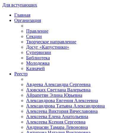
Для вступающих
Главная
Организация
Правление
Секции
Творческое направление
Досуг «Капустники»
Супервизии
Библиотека
Молодежка
Казначей
Реестр
Авдеева Александра Сергеевна
Азовских Светлана Валерьевна
Айрапетян Элина Юрьевна
Александрова Евгения Алексеевна
Александрова Татьяна Александровна
Алексеева Виктория Вячеславовна
Алексеева Елена Анатольевна
Алексеева Ксения Сергеевна
Андриасян Тамара Левоновна
Антипова Наталия Викторовна