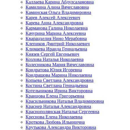
Каллаева Карина Абдулсаламовна
Камилина Алина Вячеславовна
Каминская Ольга Владимировна
Карев Алексей Алексеевич
Карева Анна Александровна
Карманова Галина Николаевна
Качурина Марина Алексеевна
Кварацхелия Нино Мерабовна
Клепиков Дмитрий Николаевич
Климаева Ираида Геннадьевна
Князев Сергей Евгеньевич
Козлова Наталья Николаевна
Колесникова Мария Вячеславовна
Кондратова Юлия Игоревна
Кондрашова Марина Николаевна
Копьева Светлана Александровна
Костина Светлана Геннадьевна
Котельникова Ирина Викторовна
Кранцова Елена Григорьевна
Красильникова Наталья Владимировна
Краснер Наталья Александровна
Краснополянская Наталья Сергеевна
Креснова Елена Николаевна
Кроткова Любовь Ильинична
Крутькова Александра Викторовна