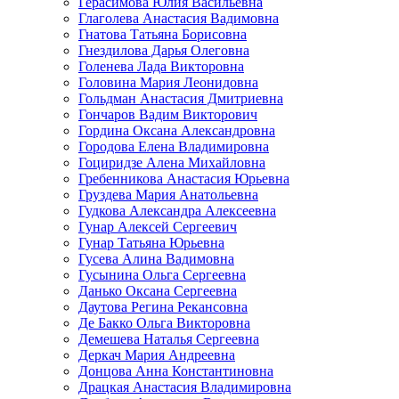
Герасимова Юлия Васильевна
Глаголева Анастасия Вадимовна
Гнатова Татьяна Борисовна
Гнездилова Дарья Олеговна
Голенева Лада Викторовна
Головина Мария Леонидовна
Гольдман Анастасия Дмитриевна
Гончаров Вадим Викторович
Гордина Оксана Александровна
Городова Елена Владимировна
Гоциридзе Алена Михайловна
Гребенникова Анастасия Юрьевна
Груздева Мария Анатольевна
Гудкова Александра Алексеевна
Гунар Алексей Сергеевич
Гунар Татьяна Юрьевна
Гусева Алина Вадимовна
Гусынина Ольга Сергеевна
Данько Оксана Сергеевна
Даутова Регина Рекансовна
Де Бакко Ольга Викторовна
Демешева Наталья Сергеевна
Деркач Мария Андреевна
Донцова Анна Константиновна
Драцкая Анастасия Владимировна