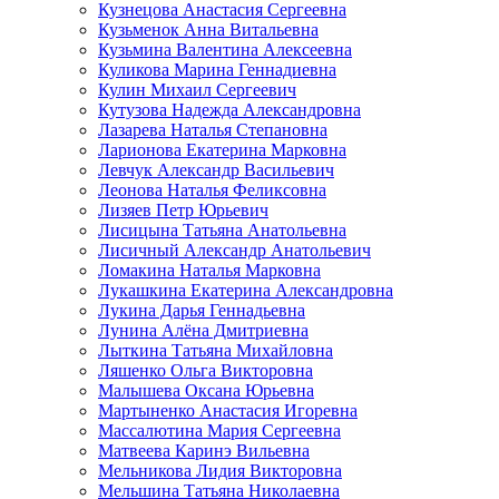
Кузнецова Анастасия Сергеевна
Кузьменок Анна Витальевна
Кузьмина Валентина Алексеевна
Куликова Марина Геннадиевна
Кулин Михаил Сергеевич
Кутузова Надежда Александровна
Лазарева Наталья Степановна
Ларионова Екатерина Марковна
Левчук Александр Васильевич
Леонова Наталья Феликсовна
Лизяев Петр Юрьевич
Лисицына Татьяна Анатольевна
Лисичный Александр Анатольевич
Ломакина Наталья Марковна
Лукашкина Екатерина Александровна
Лукина Дарья Геннадьевна
Лунина Алёна Дмитриевна
Лыткина Татьяна Михайловна
Ляшенко Ольга Викторовна
Малышева Оксана Юрьевна
Мартыненко Анастасия Игоревна
Массалютина Мария Сергеевна
Матвеева Каринэ Вильевна
Мельникова Лидия Викторовна
Мельшина Татьяна Николаевна