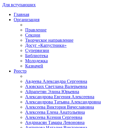
Для вступающих
Главная
Организация
Правление
Секции
Творческое направление
Досуг «Капустники»
Супервизии
Библиотека
Молодежка
Казначей
Реестр
Авдеева Александра Сергеевна
Азовских Светлана Валерьевна
Айрапетян Элина Юрьевна
Александрова Евгения Алексеевна
Александрова Татьяна Александровна
Алексеева Виктория Вячеславовна
Алексеева Елена Анатольевна
Алексеева Ксения Сергеевна
Андриасян Тамара Левоновна
Антипова Наталия Викторовна