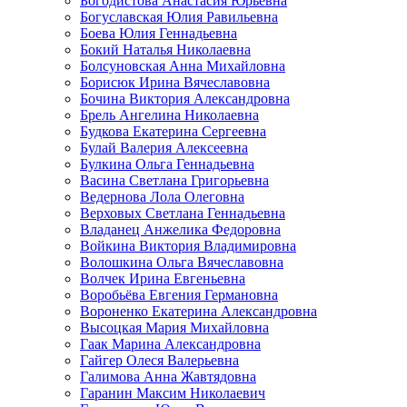
Богодистова Анастасия Юрьевна
Богуславская Юлия Равильевна
Боева Юлия Геннадьевна
Бокий Наталья Николаевна
Болсуновская Анна Михайловна
Борисюк Ирина Вячеславовна
Бочина Виктория Александровна
Брель Ангелина Николаевна
Будкова Екатерина Сергеевна
Булай Валерия Алексеевна
Булкина Ольга Геннадьевна
Васина Светлана Григорьевна
Ведернова Лола Олеговна
Верховых Светлана Геннадьевна
Владанец Анжелика Федоровна
Войкина Виктория Владимировна
Волошкина Ольга Вячеславовна
Волчек Ирина Евгеньевна
Воробьёва Евгения Германовна
Вороненко Екатерина Александровна
Высоцкая Мария Михайловна
Гаак Марина Александровна
Гайгер Олеся Валерьевна
Галимова Анна Жавтядовна
Гаранин Максим Николаевич