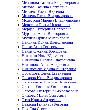
Мизинова Татьяна Владимировна
Микова Татьяна Сергеевна
Минаева Елена Юрьевна
Мишель Елена Владимировна
Модестова Марина Владимировна
Моисеева Елена Николаевна
Мордас Екатерина Сергеевна
Мурзина Анна Викторовна
Мухина Ирина Михайловна
Найдина Ирина Вячеславовна
Найко Анна Григорьевна
Нанян Сусанна Борисовна
Никитин Илья Юрьевич
Никитина Оксана Анатольевна
Никишова Анна Андреевна
Никнютьева Ирина Викторовна
Образцова Елена Евгеньевна
Овчаров Иван Владимирович
Овчинников Николай Алексеевич
Оленич Евгения Евгеньевна
Олесова Екатерина Вячеславовна
Олькова Мария Сергеевна
Отто Ирина Андреевна
Павлова Гюльнара Ревовна
Пак Яна Сергеевна