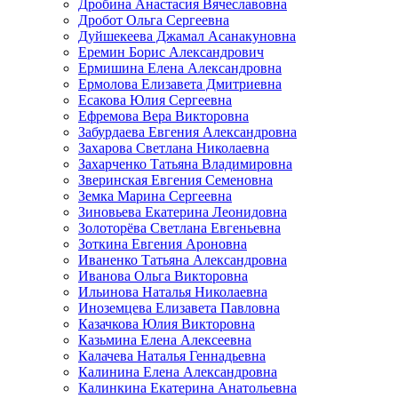
Дробина Анастасия Вячеславовна
Дробот Ольга Сергеевна
Дуйшекеева Джамал Асанакуновна
Еремин Борис Александрович
Ермишина Елена Александровна
Ермолова Елизавета Дмитриевна
Есакова Юлия Сергеевна
Ефремова Вера Викторовна
Забурдаева Евгения Александровна
Захарова Светлана Николаевна
Захарченко Татьяна Владимировна
Зверинская Евгения Семеновна
Земка Марина Сергеевна
Зиновьева Екатерина Леонидовна
Золоторёва Светлана Евгеньевна
Зоткина Евгения Ароновна
Иваненко Татьяна Александровна
Иванова Ольга Викторовна
Ильинова Наталья Николаевна
Иноземцева Елизавета Павловна
Казачкова Юлия Викторовна
Казьмина Елена Алексеевна
Калачева Наталья Геннадьевна
Калинина Елена Александровна
Калинкина Екатерина Анатольевна