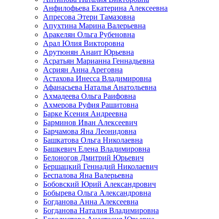
Анфилофьева Екатерина Алексеевна
Апресова Этери Тамазовна
Апухтина Марина Валерьевна
Аракелян Ольга Рубеновна
Арал Юлия Викторовна
Арутюнян Анаит Юрьевна
Асратьян Марианна Геннадьевна
Асриян Анна Ареговна
Астахова Инесса Владимировна
Афанасьева Наталья Анатольевна
Ахмадеева Ольга Раифовна
Ахмерова Руфия Рашитовна
Барке Ксения Андреевна
Барминов Иван Алексеевич
Барчамова Яна Леонидовна
Башкатова Ольга Николаевна
Башкевич Елена Владимировна
Белоногов Дмитрий Юрьевич
Бершацкий Геннадий Николаевич
Беспалова Яна Валерьевна
Бобовский Юрий Александрович
Бобырева Ольга Александровна
Богданова Анна Алексеевна
Богданова Наталия Владимировна