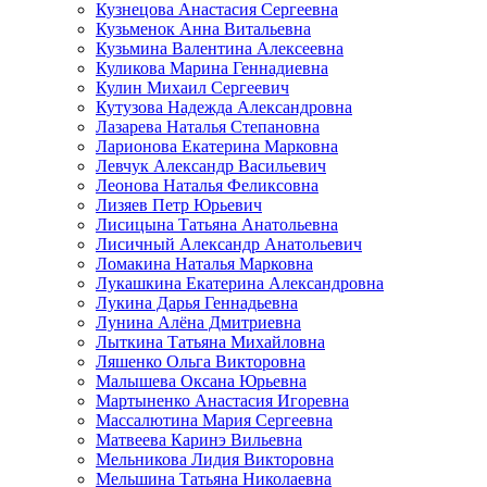
Кузнецова Анастасия Сергеевна
Кузьменок Анна Витальевна
Кузьмина Валентина Алексеевна
Куликова Марина Геннадиевна
Кулин Михаил Сергеевич
Кутузова Надежда Александровна
Лазарева Наталья Степановна
Ларионова Екатерина Марковна
Левчук Александр Васильевич
Леонова Наталья Феликсовна
Лизяев Петр Юрьевич
Лисицына Татьяна Анатольевна
Лисичный Александр Анатольевич
Ломакина Наталья Марковна
Лукашкина Екатерина Александровна
Лукина Дарья Геннадьевна
Лунина Алёна Дмитриевна
Лыткина Татьяна Михайловна
Ляшенко Ольга Викторовна
Малышева Оксана Юрьевна
Мартыненко Анастасия Игоревна
Массалютина Мария Сергеевна
Матвеева Каринэ Вильевна
Мельникова Лидия Викторовна
Мельшина Татьяна Николаевна