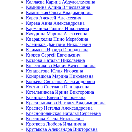
Каллаева Карина Абдулсаламовна
Камилина Алина Вячеславовна
Каминская Ольга Владимировна
Карев Алексей Алексеевич
Карева Анна Александровна
Карманова Галина Николаевна
Качурина Марина Алексеевна
Кварацхелия Нино Мерабовна
Клепиков Дмитрий Николаевич
Климаева Ираида Геннадьевна
Князев Сергей Евгеньевич
Козлова Наталья Николаевна
Колесникова Мария Вячеславовна
Кондратова Юлия Игоревна
Кондрашова Марина Николаевна
Копьева Светлана Александровна
Костина Светлана Геннадьевна
Котельникова Ирина Викторовна
Кранцова Елена Григорьевна
Красильникова Наталья Владимировна
Краснер Наталья Александровна
Краснополянская Наталья Сергеевна
Креснова Елена Николаевна
Кроткова Любовь Ильинична
Крутькова Александра Викторовна