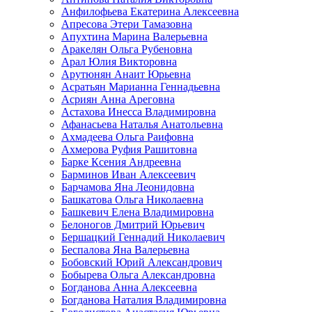
Анфилофьева Екатерина Алексеевна
Апресова Этери Тамазовна
Апухтина Марина Валерьевна
Аракелян Ольга Рубеновна
Арал Юлия Викторовна
Арутюнян Анаит Юрьевна
Асратьян Марианна Геннадьевна
Асриян Анна Ареговна
Астахова Инесса Владимировна
Афанасьева Наталья Анатольевна
Ахмадеева Ольга Раифовна
Ахмерова Руфия Рашитовна
Барке Ксения Андреевна
Барминов Иван Алексеевич
Барчамова Яна Леонидовна
Башкатова Ольга Николаевна
Башкевич Елена Владимировна
Белоногов Дмитрий Юрьевич
Бершацкий Геннадий Николаевич
Беспалова Яна Валерьевна
Бобовский Юрий Александрович
Бобырева Ольга Александровна
Богданова Анна Алексеевна
Богданова Наталия Владимировна