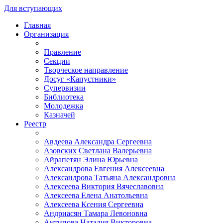
Для вступающих
Главная
Организация
Правление
Секции
Творческое направление
Досуг «Капустники»
Супервизии
Библиотека
Молодежка
Казначей
Реестр
Авдеева Александра Сергеевна
Азовских Светлана Валерьевна
Айрапетян Элина Юрьевна
Александрова Евгения Алексеевна
Александрова Татьяна Александровна
Алексеева Виктория Вячеславовна
Алексеева Елена Анатольевна
Алексеева Ксения Сергеевна
Андриасян Тамара Левоновна
Антипова Наталия Викторовна