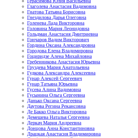
Герасимова Юлия Васильевна
Глаголева Анастасия Вадимовна
Гнатова Татьяна Борисовна
Гнездилова Дарья Олеговна
Голенева Лада Викторовна
Головина Мария Леонидовна
Гольдман Анастасия Дмитриевна
Гончаров Вадим Викторович
Гордина Оксана Александровна
Городова Елена Владимировна
Гоциридзе Алена Михайловна
Гребенникова Анастасия Юрьевна
Груздева Мария Анатольевна
Гудкова Александра Алексеевна
Гунар Алексей Сергеевич
Гунар Татьяна Юрьевна
Гусева Алина Вадимовна
Гусынина Ольга Сергеевна
Данько Оксана Сергеевна
Даутова Регина Рекансовна
Де Бакко Ольга Викторовна
Демешева Наталья Сергеевна
Деркач Мария Андреевна
Донцова Анна Константиновна
Драцкая Анастасия Владимировна