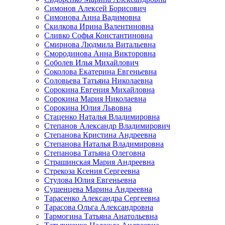
Симонов Алексей Борисович
Симонова Анна Вадимовна
Скилкова Ирина Валентиновна
Сливко Софья Константиновна
Смирнова Людмила Витальевна
Смородинова Анна Викторовна
Соболев Илья Михайлович
Соколова Екатерина Евгеньевна
Соловьева Татьяна Николаевна
Сорокина Евгения Михайловна
Сорокина Мария Николаевна
Сорокина Юлия Львовна
Стаценко Наталья Владимировна
Степанов Александр Владимирович
Степанова Кристина Андреевна
Степанова Наталья Владимировна
Степанова Татьяна Олеговна
Страшинская Мария Андреевна
Стрекоза Ксения Сергеевна
Стулова Юлия Евгеньевна
Сушенцева Марина Андреевна
Тарасенко Александра Сергеевна
Тарасова Ольга Александровна
Тармогина Татьяна Анатольевна