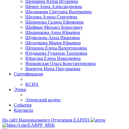
Шеншина Юлия Игоревна
Шерер Анна Александровна
Шиланкова Светлана Валерьевна
Шилова Алина Сергеевна
Ширинова Галина Ефимовна
Шифман Михаил Борисович
Шишенкова Анна Юрьевна
Шумилина Анна Ивановна
Щелочкова Мария Юрьевна
Щепкина Елена Валентиновна
Юлдашева Гульноза Тахировна
Юрасова Елена Николаевна
Яниковская Ольга Константиновна
Яремчук Инна Григорьевна
Сертификация
КСИА
Этика
Этический кодекс
События
Контакты
На сайт Национального Отделения ЕАРПП