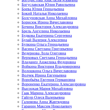
Богодистова Анастасия Юрьевна
Богуславская Юлия Равильевна
Боева Юлия Геннадьевна
Бокий Наталья Николаевна
Болсуновская Анна Михайловна
Борисюк Ирина Вячеславовна
Бочина Виктория Александровна
Брель Ангелина Николаевна
Будкова Екатерина Сергеевна
Булай Валерия Алексеевна
Булкина Ольга Геннадьевна
Васина Светлана Григорьевна
Ведернова Лола Олеговна
Верховых Светлана Геннадьевна
Владанец Анжелика Федоровна
Войкина Виктория Владимировна
Волошкина Ольга Вячеславовна
Волчек Ирина Евгеньевна
Воробьёва Евгения Германовна
Вороненко Екатерина Александровна
Высоцкая Мария Михайловна
Гаак Марина Александровна
Гайгер Олеся Валерьевна
Галимова Анна Жавтядовна
Гаранин Максим Николаевич