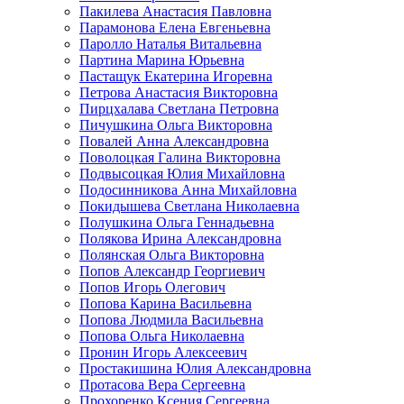
Пакилева Анастасия Павловна
Парамонова Елена Евгеньевна
Паролло Наталья Витальевна
Партина Марина Юрьевна
Пастащук Екатерина Игоревна
Петрова Анастасия Викторовна
Пирцхалава Светлана Петровна
Пичушкина Ольга Викторовна
Повалей Анна Александровна
Поволоцкая Галина Викторовна
Подвысоцкая Юлия Михайловна
Подосинникова Анна Михайловна
Покидышева Светлана Николаевна
Полушкина Ольга Геннадьевна
Полякова Ирина Александровна
Полянская Ольга Викторовна
Попов Александр Георгиевич
Попов Игорь Олегович
Попова Карина Васильевна
Попова Людмила Васильевна
Попова Ольга Николаевна
Пронин Игорь Алексеевич
Простакишина Юлия Александровна
Протасова Вера Сергеевна
Прохоренко Ксения Сергеевна