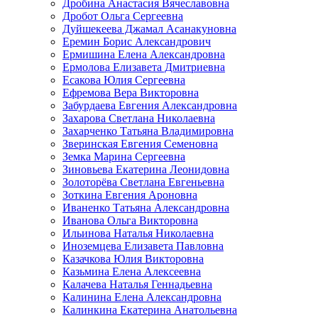
Дробина Анастасия Вячеславовна
Дробот Ольга Сергеевна
Дуйшекеева Джамал Асанакуновна
Еремин Борис Александрович
Ермишина Елена Александровна
Ермолова Елизавета Дмитриевна
Есакова Юлия Сергеевна
Ефремова Вера Викторовна
Забурдаева Евгения Александровна
Захарова Светлана Николаевна
Захарченко Татьяна Владимировна
Зверинская Евгения Семеновна
Земка Марина Сергеевна
Зиновьева Екатерина Леонидовна
Золоторёва Светлана Евгеньевна
Зоткина Евгения Ароновна
Иваненко Татьяна Александровна
Иванова Ольга Викторовна
Ильинова Наталья Николаевна
Иноземцева Елизавета Павловна
Казачкова Юлия Викторовна
Казьмина Елена Алексеевна
Калачева Наталья Геннадьевна
Калинина Елена Александровна
Калинкина Екатерина Анатольевна