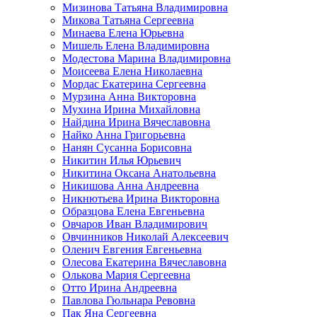
Мизинова Татьяна Владимировна
Микова Татьяна Сергеевна
Минаева Елена Юрьевна
Мишель Елена Владимировна
Модестова Марина Владимировна
Моисеева Елена Николаевна
Мордас Екатерина Сергеевна
Мурзина Анна Викторовна
Мухина Ирина Михайловна
Найдина Ирина Вячеславовна
Найко Анна Григорьевна
Нанян Сусанна Борисовна
Никитин Илья Юрьевич
Никитина Оксана Анатольевна
Никишова Анна Андреевна
Никнютьева Ирина Викторовна
Образцова Елена Евгеньевна
Овчаров Иван Владимирович
Овчинников Николай Алексеевич
Оленич Евгения Евгеньевна
Олесова Екатерина Вячеславовна
Олькова Мария Сергеевна
Отто Ирина Андреевна
Павлова Гюльнара Ревовна
Пак Яна Сергеевна