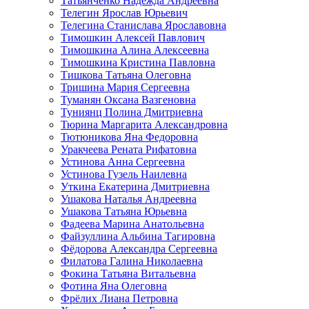
Татьянченко Надежда Андреевна
Телегин Ярослав Юрьевич
Телегина Станислава Ярославовна
Тимошкин Алексей Павлович
Тимошкина Алина Алексеевна
Тимошкина Кристина Павловна
Тишкова Татьяна Олеговна
Тришина Мария Сергеевна
Туманян Оксана Вазгеновна
Туниянц Полина Дмитриевна
Тюрина Маргарита Александровна
Тютюникова Яна Федоровна
Уракчеева Рената Рифатовна
Устинова Анна Сергеевна
Устинова Гузель Наилевна
Уткина Екатерина Дмитриевна
Ушакова Наталья Андреевна
Ушакова Татьяна Юрьевна
Фадеева Марина Анатольевна
Файзуллина Альбина Тагировна
Фёдорова Александра Сергеевна
Филатова Галина Николаевна
Фокина Татьяна Витальевна
Фотина Яна Олеговна
Фрёлих Лиана Петровна