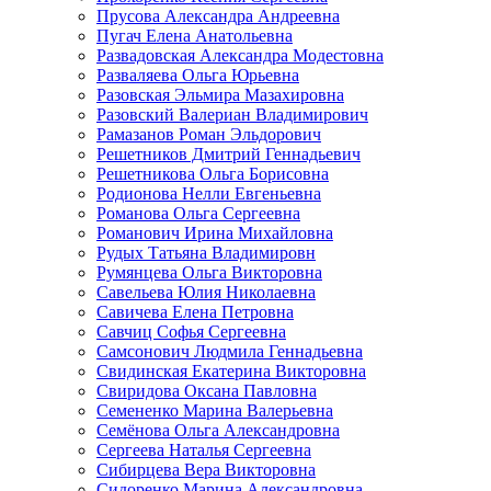
Прусова Александра Андреевна
Пугач Елена Анатольевна
Развадовская Александра Модестовна
Разваляева Ольга Юрьевна
Разовская Эльмира Мазахировна
Разовский Валериан Владимирович
Рамазанов Роман Эльдорович
Решетников Дмитрий Геннадьевич
Решетникова Ольга Борисовна
Родионова Нелли Евгеньевна
Романова Ольга Сергеевна
Романович Ирина Михайловна
Рудых Татьяна Владимировн
Румянцева Ольга Викторовна
Савельева Юлия Николаевна
Савичева Елена Петровна
Савчиц Софья Сергеевна
Самсонович Людмила Геннадьевна
Свидинская Екатерина Викторовна
Свиридова Оксана Павловна
Семененко Марина Валерьевна
Семёнова Ольга Александровна
Сергеева Наталья Сергеевна
Сибирцева Вера Викторовна
Сидоренко Марина Александровна