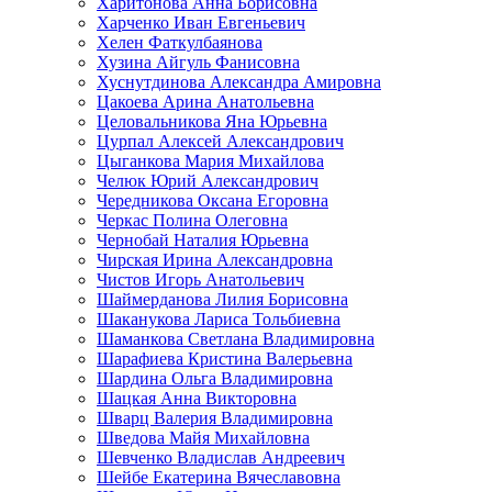
Харитонова Анна Борисовна
Харченко Иван Евгеньевич
Хелен Фаткулбаянова
Хузина Айгуль Фанисовна
Хуснутдинова Александра Амировна
Цакоева Арина Анатольевна
Целовальникова Яна Юрьевна
Цурпал Алексей Александрович
Цыганкова Мария Михайлова
Челюк Юрий Александрович
Чередникова Оксана Егоровна
Черкас Полина Олеговна
Чернобай Наталия Юрьевна
Чирская Ирина Александровна
Чистов Игорь Анатольевич
Шаймерданова Лилия Борисовна
Шаканукова Лариса Тольбиевна
Шаманкова Светлана Владимировна
Шарафиева Кристина Валерьевна
Шардина Ольга Владимировна
Шацкая Анна Викторовна
Шварц Валерия Владимировна
Шведова Майя Михайловна
Шевченко Владислав Андреевич
Шейбе Екатерина Вячеславовна