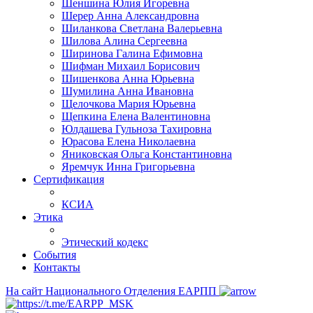
Шеншина Юлия Игоревна
Шерер Анна Александровна
Шиланкова Светлана Валерьевна
Шилова Алина Сергеевна
Ширинова Галина Ефимовна
Шифман Михаил Борисович
Шишенкова Анна Юрьевна
Шумилина Анна Ивановна
Щелочкова Мария Юрьевна
Щепкина Елена Валентиновна
Юлдашева Гульноза Тахировна
Юрасова Елена Николаевна
Яниковская Ольга Константиновна
Яремчук Инна Григорьевна
Сертификация
КСИА
Этика
Этический кодекс
События
Контакты
На сайт Национального Отделения ЕАРПП