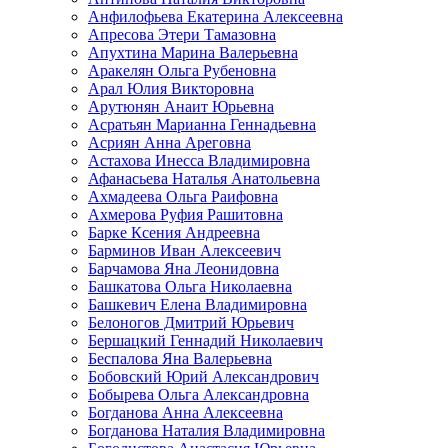
Анфилофьева Екатерина Алексеевна
Апресова Этери Тамазовна
Апухтина Марина Валерьевна
Аракелян Ольга Рубеновна
Арал Юлия Викторовна
Арутюнян Анаит Юрьевна
Асратьян Марианна Геннадьевна
Асриян Анна Ареговна
Астахова Инесса Владимировна
Афанасьева Наталья Анатольевна
Ахмадеева Ольга Раифовна
Ахмерова Руфия Рашитовна
Барке Ксения Андреевна
Барминов Иван Алексеевич
Барчамова Яна Леонидовна
Башкатова Ольга Николаевна
Башкевич Елена Владимировна
Белоногов Дмитрий Юрьевич
Бершацкий Геннадий Николаевич
Беспалова Яна Валерьевна
Бобовский Юрий Александрович
Бобырева Ольга Александровна
Богданова Анна Алексеевна
Богданова Наталия Владимировна