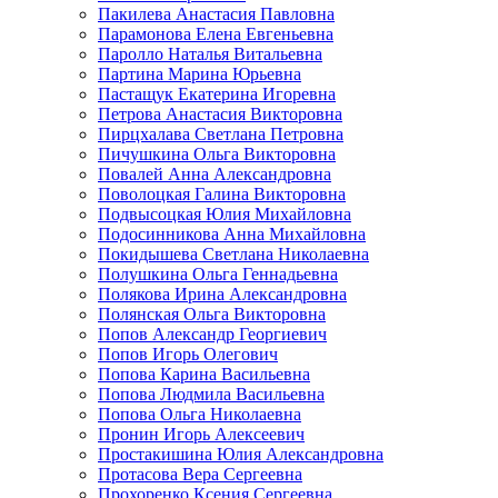
Пакилева Анастасия Павловна
Парамонова Елена Евгеньевна
Паролло Наталья Витальевна
Партина Марина Юрьевна
Пастащук Екатерина Игоревна
Петрова Анастасия Викторовна
Пирцхалава Светлана Петровна
Пичушкина Ольга Викторовна
Повалей Анна Александровна
Поволоцкая Галина Викторовна
Подвысоцкая Юлия Михайловна
Подосинникова Анна Михайловна
Покидышева Светлана Николаевна
Полушкина Ольга Геннадьевна
Полякова Ирина Александровна
Полянская Ольга Викторовна
Попов Александр Георгиевич
Попов Игорь Олегович
Попова Карина Васильевна
Попова Людмила Васильевна
Попова Ольга Николаевна
Пронин Игорь Алексеевич
Простакишина Юлия Александровна
Протасова Вера Сергеевна
Прохоренко Ксения Сергеевна