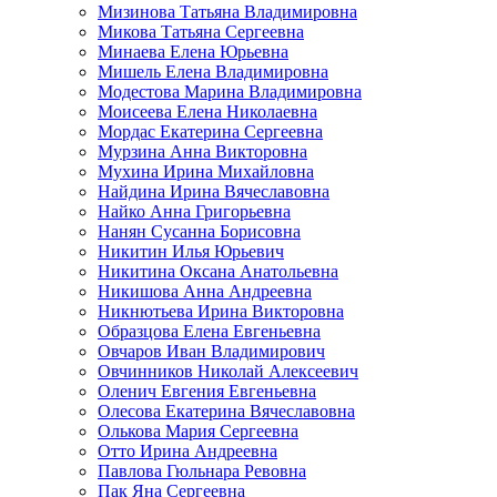
Мизинова Татьяна Владимировна
Микова Татьяна Сергеевна
Минаева Елена Юрьевна
Мишель Елена Владимировна
Модестова Марина Владимировна
Моисеева Елена Николаевна
Мордас Екатерина Сергеевна
Мурзина Анна Викторовна
Мухина Ирина Михайловна
Найдина Ирина Вячеславовна
Найко Анна Григорьевна
Нанян Сусанна Борисовна
Никитин Илья Юрьевич
Никитина Оксана Анатольевна
Никишова Анна Андреевна
Никнютьева Ирина Викторовна
Образцова Елена Евгеньевна
Овчаров Иван Владимирович
Овчинников Николай Алексеевич
Оленич Евгения Евгеньевна
Олесова Екатерина Вячеславовна
Олькова Мария Сергеевна
Отто Ирина Андреевна
Павлова Гюльнара Ревовна
Пак Яна Сергеевна