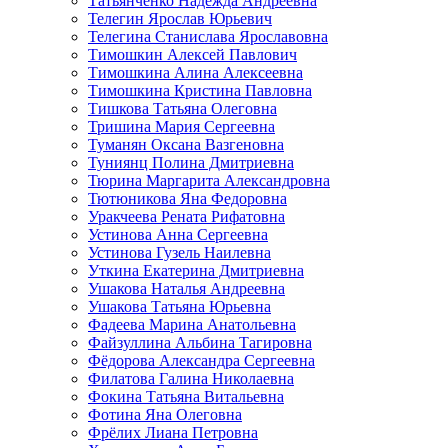
Татьянченко Надежда Андреевна
Телегин Ярослав Юрьевич
Телегина Станислава Ярославовна
Тимошкин Алексей Павлович
Тимошкина Алина Алексеевна
Тимошкина Кристина Павловна
Тишкова Татьяна Олеговна
Тришина Мария Сергеевна
Туманян Оксана Вазгеновна
Туниянц Полина Дмитриевна
Тюрина Маргарита Александровна
Тютюникова Яна Федоровна
Уракчеева Рената Рифатовна
Устинова Анна Сергеевна
Устинова Гузель Наилевна
Уткина Екатерина Дмитриевна
Ушакова Наталья Андреевна
Ушакова Татьяна Юрьевна
Фадеева Марина Анатольевна
Файзуллина Альбина Тагировна
Фёдорова Александра Сергеевна
Филатова Галина Николаевна
Фокина Татьяна Витальевна
Фотина Яна Олеговна
Фрёлих Лиана Петровна