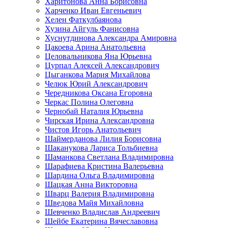
Харитонова Анна Борисовна
Харченко Иван Евгеньевич
Хелен Фаткулбаянова
Хузина Айгуль Фанисовна
Хуснутдинова Александра Амировна
Цакоева Арина Анатольевна
Целовальникова Яна Юрьевна
Цурпал Алексей Александрович
Цыганкова Мария Михайлова
Челюк Юрий Александрович
Чередникова Оксана Егоровна
Черкас Полина Олеговна
Чернобай Наталия Юрьевна
Чирская Ирина Александровна
Чистов Игорь Анатольевич
Шаймерданова Лилия Борисовна
Шаканукова Лариса Тольбиевна
Шаманкова Светлана Владимировна
Шарафиева Кристина Валерьевна
Шардина Ольга Владимировна
Шацкая Анна Викторовна
Шварц Валерия Владимировна
Шведова Майя Михайловна
Шевченко Владислав Андреевич
Шейбе Екатерина Вячеславовна