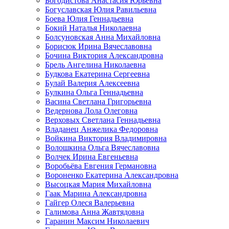
Богодистова Анастасия Юрьевна
Богуславская Юлия Равильевна
Боева Юлия Геннадьевна
Бокий Наталья Николаевна
Болсуновская Анна Михайловна
Борисюк Ирина Вячеславовна
Бочина Виктория Александровна
Брель Ангелина Николаевна
Будкова Екатерина Сергеевна
Булай Валерия Алексеевна
Булкина Ольга Геннадьевна
Васина Светлана Григорьевна
Ведернова Лола Олеговна
Верховых Светлана Геннадьевна
Владанец Анжелика Федоровна
Войкина Виктория Владимировна
Волошкина Ольга Вячеславовна
Волчек Ирина Евгеньевна
Воробьёва Евгения Германовна
Вороненко Екатерина Александровна
Высоцкая Мария Михайловна
Гаак Марина Александровна
Гайгер Олеся Валерьевна
Галимова Анна Жавтядовна
Гаранин Максим Николаевич