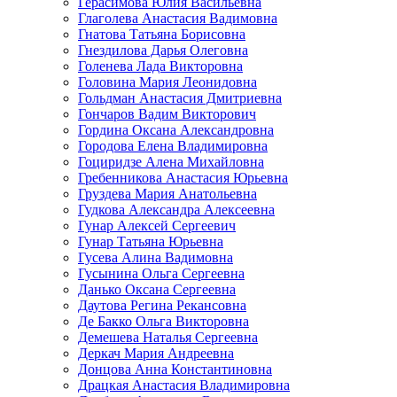
Герасимова Юлия Васильевна
Глаголева Анастасия Вадимовна
Гнатова Татьяна Борисовна
Гнездилова Дарья Олеговна
Голенева Лада Викторовна
Головина Мария Леонидовна
Гольдман Анастасия Дмитриевна
Гончаров Вадим Викторович
Гордина Оксана Александровна
Городова Елена Владимировна
Гоциридзе Алена Михайловна
Гребенникова Анастасия Юрьевна
Груздева Мария Анатольевна
Гудкова Александра Алексеевна
Гунар Алексей Сергеевич
Гунар Татьяна Юрьевна
Гусева Алина Вадимовна
Гусынина Ольга Сергеевна
Данько Оксана Сергеевна
Даутова Регина Рекансовна
Де Бакко Ольга Викторовна
Демешева Наталья Сергеевна
Деркач Мария Андреевна
Донцова Анна Константиновна
Драцкая Анастасия Владимировна