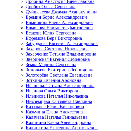
Дробина Анастасия Вячеславовна
Дробот Ольга Сергеевна
Дуйшекеева Джамал Асанакуновна
Еремин Борис Александрович
Ермишина Елена Александровна
Ермолова Елизавета Дмитриевна
Есакова Юлия Сергеевна
Ефремова Вера Викторовна
Забурдаева Евгения Александровна
Захарова Светлана Николаевна
Захарченко Татьяна Владимировна
Зверинская Евгения Семеновна
Земка Марина Сергеевна
Зиновьева Екатерина Леонидовна
Золоторёва Светлана Евгеньевна
Зоткина Евгения Ароновна
Иваненко Татьяна Александровна
Иванова Ольга Викторовна
Ильинова Наталья Николаевна
Иноземцева Елизавета Павловна
Казачкова Юлия Викторовна
Казьмина Елена Алексеевна
Калачева Наталья Геннадьевна
Калинина Елена Александровна
Калинкина Екатерина Анатольевна