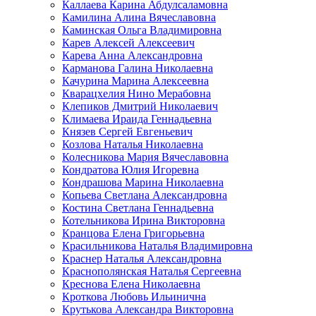
Каллаева Карина Абдулсаламовна
Камилина Алина Вячеславовна
Каминская Ольга Владимировна
Карев Алексей Алексеевич
Карева Анна Александровна
Карманова Галина Николаевна
Качурина Марина Алексеевна
Кварацхелия Нино Мерабовна
Клепиков Дмитрий Николаевич
Климаева Ираида Геннадьевна
Князев Сергей Евгеньевич
Козлова Наталья Николаевна
Колесникова Мария Вячеславовна
Кондратова Юлия Игоревна
Кондрашова Марина Николаевна
Копьева Светлана Александровна
Костина Светлана Геннадьевна
Котельникова Ирина Викторовна
Кранцова Елена Григорьевна
Красильникова Наталья Владимировна
Краснер Наталья Александровна
Краснополянская Наталья Сергеевна
Креснова Елена Николаевна
Кроткова Любовь Ильинична
Крутькова Александра Викторовна