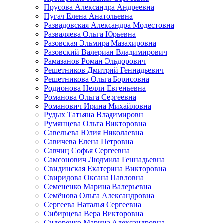
Прусова Александра Андреевна
Пугач Елена Анатольевна
Развадовская Александра Модестовна
Разваляева Ольга Юрьевна
Разовская Эльмира Мазахировна
Разовский Валериан Владимирович
Рамазанов Роман Эльдорович
Решетников Дмитрий Геннадьевич
Решетникова Ольга Борисовна
Родионова Нелли Евгеньевна
Романова Ольга Сергеевна
Романович Ирина Михайловна
Рудых Татьяна Владимировн
Румянцева Ольга Викторовна
Савельева Юлия Николаевна
Савичева Елена Петровна
Савчиц Софья Сергеевна
Самсонович Людмила Геннадьевна
Свидинская Екатерина Викторовна
Свиридова Оксана Павловна
Семененко Марина Валерьевна
Семёнова Ольга Александровна
Сергеева Наталья Сергеевна
Сибирцева Вера Викторовна
Сидоренко Марина Александровна