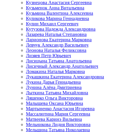
Кузнецова Анастасия Сергеевна
Кузьменок Анна Витальевна
Кузьмина Валентина Алексеевна
Куликова Марина Геннадиевна
Кулин Михаил Сергеевич
Кутузова Надежда Александровна
Лазарева Наталья Степановна
Ларионова Екатерина Марковна
Левчук Александр Васильевич
Леонова Наталья Феликсовна
Лизяев Петр Юрьевич
Лисицына Татьяна Анатольевна
Лисичный Александр Анатольевич
Ломакина Наталья Марковна
Лукашкина Екатерина Александровна
Лукина Дарья Геннадьевна
Лунина Алёна Дмитриевна
Лыткина Татьяна Михайловна
Ляшенко Ольга Викторовна
Малышева Оксана Юрьевна
Мартыненко Анастасия Игоревна
Массалютина Мария Сергеевна
Матвеева Каринэ Вильевна
Мельникова Лидия Викторовна
Мельшина Татьяна Николаевна