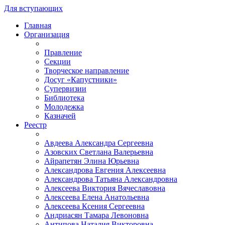
Для вступающих
Главная
Организация
Правление
Секции
Творческое направление
Досуг «Капустники»
Супервизии
Библиотека
Молодежка
Казначей
Реестр
Авдеева Александра Сергеевна
Азовских Светлана Валерьевна
Айрапетян Элина Юрьевна
Александрова Евгения Алексеевна
Александрова Татьяна Александровна
Алексеева Виктория Вячеславовна
Алексеева Елена Анатольевна
Алексеева Ксения Сергеевна
Андриасян Тамара Левоновна
Антипова Наталия Викторовна