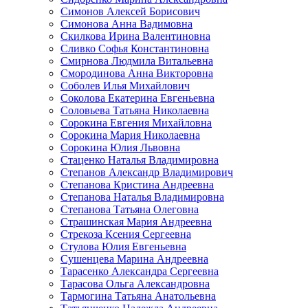
Симонов Алексей Борисович
Симонова Анна Вадимовна
Скилкова Ирина Валентиновна
Сливко Софья Константиновна
Смирнова Людмила Витальевна
Смородинова Анна Викторовна
Соболев Илья Михайлович
Соколова Екатерина Евгеньевна
Соловьева Татьяна Николаевна
Сорокина Евгения Михайловна
Сорокина Мария Николаевна
Сорокина Юлия Львовна
Стаценко Наталья Владимировна
Степанов Александр Владимирович
Степанова Кристина Андреевна
Степанова Наталья Владимировна
Степанова Татьяна Олеговна
Страшинская Мария Андреевна
Стрекоза Ксения Сергеевна
Стулова Юлия Евгеньевна
Сушенцева Марина Андреевна
Тарасенко Александра Сергеевна
Тарасова Ольга Александровна
Тармогина Татьяна Анатольевна