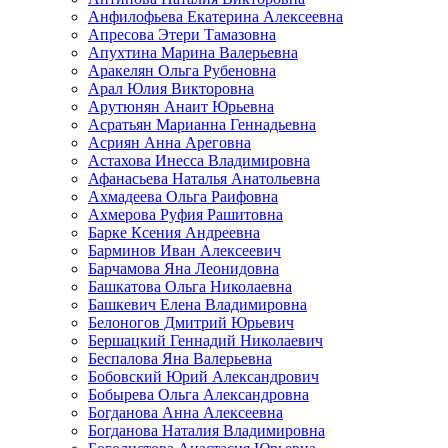
Анфилофьева Екатерина Алексеевна
Апресова Этери Тамазовна
Апухтина Марина Валерьевна
Аракелян Ольга Рубеновна
Арал Юлия Викторовна
Арутюнян Анаит Юрьевна
Асратьян Марианна Геннадьевна
Асриян Анна Ареговна
Астахова Инесса Владимировна
Афанасьева Наталья Анатольевна
Ахмадеева Ольга Раифовна
Ахмерова Руфия Рашитовна
Барке Ксения Андреевна
Барминов Иван Алексеевич
Барчамова Яна Леонидовна
Башкатова Ольга Николаевна
Башкевич Елена Владимировна
Белоногов Дмитрий Юрьевич
Бершацкий Геннадий Николаевич
Беспалова Яна Валерьевна
Бобовский Юрий Александрович
Бобырева Ольга Александровна
Богданова Анна Алексеевна
Богданова Наталия Владимировна