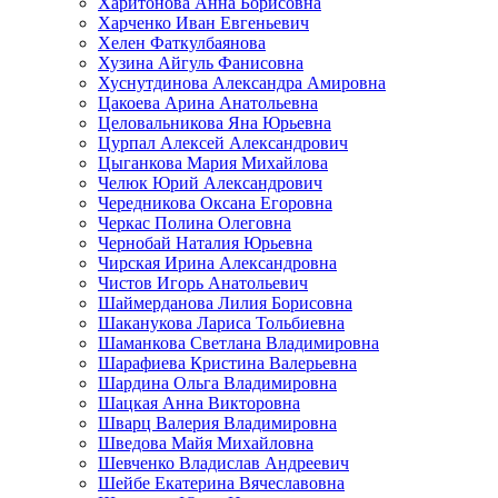
Харитонова Анна Борисовна
Харченко Иван Евгеньевич
Хелен Фаткулбаянова
Хузина Айгуль Фанисовна
Хуснутдинова Александра Амировна
Цакоева Арина Анатольевна
Целовальникова Яна Юрьевна
Цурпал Алексей Александрович
Цыганкова Мария Михайлова
Челюк Юрий Александрович
Чередникова Оксана Егоровна
Черкас Полина Олеговна
Чернобай Наталия Юрьевна
Чирская Ирина Александровна
Чистов Игорь Анатольевич
Шаймерданова Лилия Борисовна
Шаканукова Лариса Тольбиевна
Шаманкова Светлана Владимировна
Шарафиева Кристина Валерьевна
Шардина Ольга Владимировна
Шацкая Анна Викторовна
Шварц Валерия Владимировна
Шведова Майя Михайловна
Шевченко Владислав Андреевич
Шейбе Екатерина Вячеславовна