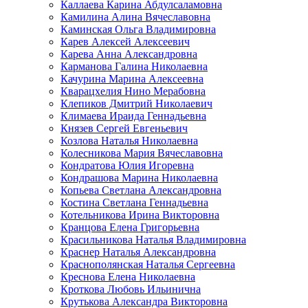
Каллаева Карина Абдулсаламовна
Камилина Алина Вячеславовна
Каминская Ольга Владимировна
Карев Алексей Алексеевич
Карева Анна Александровна
Карманова Галина Николаевна
Качурина Марина Алексеевна
Кварацхелия Нино Мерабовна
Клепиков Дмитрий Николаевич
Климаева Ираида Геннадьевна
Князев Сергей Евгеньевич
Козлова Наталья Николаевна
Колесникова Мария Вячеславовна
Кондратова Юлия Игоревна
Кондрашова Марина Николаевна
Копьева Светлана Александровна
Костина Светлана Геннадьевна
Котельникова Ирина Викторовна
Кранцова Елена Григорьевна
Красильникова Наталья Владимировна
Краснер Наталья Александровна
Краснополянская Наталья Сергеевна
Креснова Елена Николаевна
Кроткова Любовь Ильинична
Крутькова Александра Викторовна