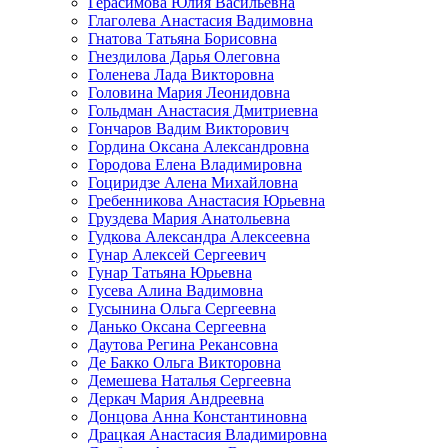
Герасимова Юлия Васильевна
Глаголева Анастасия Вадимовна
Гнатова Татьяна Борисовна
Гнездилова Дарья Олеговна
Голенева Лада Викторовна
Головина Мария Леонидовна
Гольдман Анастасия Дмитриевна
Гончаров Вадим Викторович
Гордина Оксана Александровна
Городова Елена Владимировна
Гоциридзе Алена Михайловна
Гребенникова Анастасия Юрьевна
Груздева Мария Анатольевна
Гудкова Александра Алексеевна
Гунар Алексей Сергеевич
Гунар Татьяна Юрьевна
Гусева Алина Вадимовна
Гусынина Ольга Сергеевна
Данько Оксана Сергеевна
Даутова Регина Рекансовна
Де Бакко Ольга Викторовна
Демешева Наталья Сергеевна
Деркач Мария Андреевна
Донцова Анна Константиновна
Драцкая Анастасия Владимировна