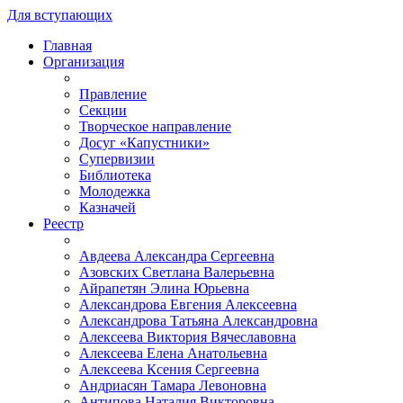
Для вступающих
Главная
Организация
Правление
Секции
Творческое направление
Досуг «Капустники»
Супервизии
Библиотека
Молодежка
Казначей
Реестр
Авдеева Александра Сергеевна
Азовских Светлана Валерьевна
Айрапетян Элина Юрьевна
Александрова Евгения Алексеевна
Александрова Татьяна Александровна
Алексеева Виктория Вячеславовна
Алексеева Елена Анатольевна
Алексеева Ксения Сергеевна
Андриасян Тамара Левоновна
Антипова Наталия Викторовна