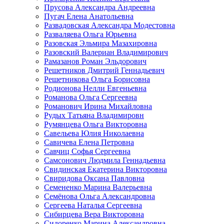
Прусова Александра Андреевна
Пугач Елена Анатольевна
Развадовская Александра Модестовна
Разваляева Ольга Юрьевна
Разовская Эльмира Мазахировна
Разовский Валериан Владимирович
Рамазанов Роман Эльдорович
Решетников Дмитрий Геннадьевич
Решетникова Ольга Борисовна
Родионова Нелли Евгеньевна
Романова Ольга Сергеевна
Романович Ирина Михайловна
Рудых Татьяна Владимировн
Румянцева Ольга Викторовна
Савельева Юлия Николаевна
Савичева Елена Петровна
Савчиц Софья Сергеевна
Самсонович Людмила Геннадьевна
Свидинская Екатерина Викторовна
Свиридова Оксана Павловна
Семененко Марина Валерьевна
Семёнова Ольга Александровна
Сергеева Наталья Сергеевна
Сибирцева Вера Викторовна
Сидоренко Марина Александровна