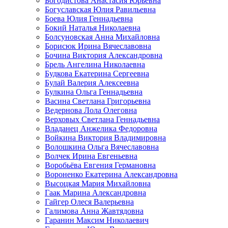
Богодистова Анастасия Юрьевна
Богуславская Юлия Равильевна
Боева Юлия Геннадьевна
Бокий Наталья Николаевна
Болсуновская Анна Михайловна
Борисюк Ирина Вячеславовна
Бочина Виктория Александровна
Брель Ангелина Николаевна
Будкова Екатерина Сергеевна
Булай Валерия Алексеевна
Булкина Ольга Геннадьевна
Васина Светлана Григорьевна
Ведернова Лола Олеговна
Верховых Светлана Геннадьевна
Владанец Анжелика Федоровна
Войкина Виктория Владимировна
Волошкина Ольга Вячеславовна
Волчек Ирина Евгеньевна
Воробьёва Евгения Германовна
Вороненко Екатерина Александровна
Высоцкая Мария Михайловна
Гаак Марина Александровна
Гайгер Олеся Валерьевна
Галимова Анна Жавтядовна
Гаранин Максим Николаевич