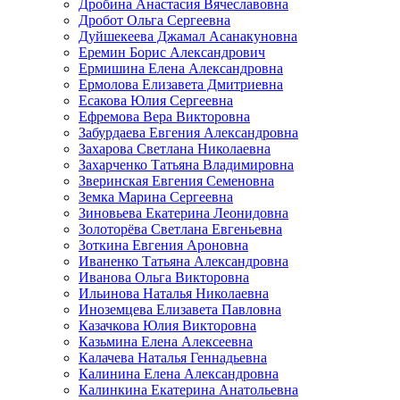
Дробина Анастасия Вячеславовна
Дробот Ольга Сергеевна
Дуйшекеева Джамал Асанакуновна
Еремин Борис Александрович
Ермишина Елена Александровна
Ермолова Елизавета Дмитриевна
Есакова Юлия Сергеевна
Ефремова Вера Викторовна
Забурдаева Евгения Александровна
Захарова Светлана Николаевна
Захарченко Татьяна Владимировна
Зверинская Евгения Семеновна
Земка Марина Сергеевна
Зиновьева Екатерина Леонидовна
Золоторёва Светлана Евгеньевна
Зоткина Евгения Ароновна
Иваненко Татьяна Александровна
Иванова Ольга Викторовна
Ильинова Наталья Николаевна
Иноземцева Елизавета Павловна
Казачкова Юлия Викторовна
Казьмина Елена Алексеевна
Калачева Наталья Геннадьевна
Калинина Елена Александровна
Калинкина Екатерина Анатольевна