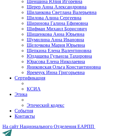
Шеншина Юлия Игоревна
Шерер Анна Александровна
Шиланкова Светлана Валерьевна
Шилова Алина Сергеевна
Ширинова Галина Ефимовна
Шифман Михаил Борисович
Шишенкова Анна Юрьевна
Шумилина Анна Ивановна
Щелочкова Мария Юрьевна
Щепкина Елена Валентиновна
Юлдашева Гульноза Тахировна
Юрасова Елена Николаевна
Яниковская Ольга Константиновна
Яремчук Инна Григорьевна
Сертификация
КСИА
Этика
Этический кодекс
События
Контакты
На сайт Национального Отделения ЕАРПП