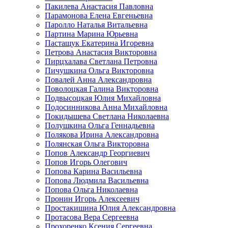
Пакилева Анастасия Павловна
Парамонова Елена Евгеньевна
Паролло Наталья Витальевна
Партина Марина Юрьевна
Пастащук Екатерина Игоревна
Петрова Анастасия Викторовна
Пирцхалава Светлана Петровна
Пичушкина Ольга Викторовна
Повалей Анна Александровна
Поволоцкая Галина Викторовна
Подвысоцкая Юлия Михайловна
Подосинникова Анна Михайловна
Покидышева Светлана Николаевна
Полушкина Ольга Геннадьевна
Полякова Ирина Александровна
Полянская Ольга Викторовна
Попов Александр Георгиевич
Попов Игорь Олегович
Попова Карина Васильевна
Попова Людмила Васильевна
Попова Ольга Николаевна
Пронин Игорь Алексеевич
Простакишина Юлия Александровна
Протасова Вера Сергеевна
Прохоренко Ксения Сергеевна