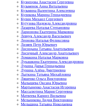
Кузнецова Анастасия Сергеевна
Кузьменок Анна Витальевна
Кузьмина Валентина Алексеевна
Куликова Марина Геннадиевна
Кулин Михаил Сергеевич
Кутузова Надежда Александровна
Лазарева Наталья Степановна
Ларионова Екатерина Марковна
Левчук Александр Васильевич
Леонова Наталья Феликсовна
Лизяев Петр Юрьевич
Лисицына Татьяна Анатольевна
Лисичный Александр Анатольевич
Ломакина Наталья Марковна
Лукашкина Екатерина Александровна
Лукина Дарья Геннадьевна
Лунина Алёна Дмитриевна
Лыткина Татьяна Михайловна
Ляшенко Ольга Викторовна
Малышева Оксана Юрьевна
Мартыненко Анастасия Игоревна
Массалютина Мария Сергеевна
Матвеева Каринэ Вильевна
Мельникова Лидия Викторовна
Мельшина Татьяна Николаевна