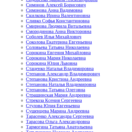
Симонов Алексей Борисович
Симонова Анна Вадимовна
Скилкова Ирина Валентиновна
Сливко Софья Константиновна
Смирнова Людмила Витальевна
Смородинова Анна Викторовна
Соболев Илья Михайлович
Соколова Екатерина Евгеньевна
Соловьева Татьяна Николаевна
Сорокина Евгения Михайловна
Сорокина Мария Николаевна
Сорокина Юлия Львовна
Стаценко Наталья Владимировна
Степанов Александр Владимирович
Степанова Кристина Андреевна
Степанова Наталья Владимировна
Степанова Татьяна Олеговна
Страшинская Мария Андреевна
Стрекоза Ксения Сергеевна
Стулова Юлия Евгеньевна
Сушенцева Марина Андреевна
Тарасенко Александра Сергеевна
Тарасова Ольга Александровна
Тармогина Татьяна Анатольевна