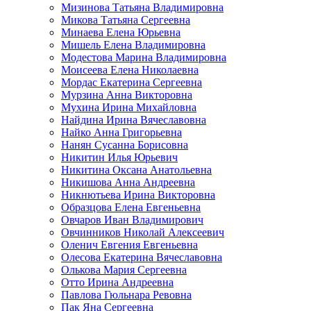
Мизинова Татьяна Владимировна
Микова Татьяна Сергеевна
Минаева Елена Юрьевна
Мишель Елена Владимировна
Модестова Марина Владимировна
Моисеева Елена Николаевна
Мордас Екатерина Сергеевна
Мурзина Анна Викторовна
Мухина Ирина Михайловна
Найдина Ирина Вячеславовна
Найко Анна Григорьевна
Нанян Сусанна Борисовна
Никитин Илья Юрьевич
Никитина Оксана Анатольевна
Никишова Анна Андреевна
Никнютьева Ирина Викторовна
Образцова Елена Евгеньевна
Овчаров Иван Владимирович
Овчинников Николай Алексеевич
Оленич Евгения Евгеньевна
Олесова Екатерина Вячеславовна
Олькова Мария Сергеевна
Отто Ирина Андреевна
Павлова Гюльнара Ревовна
Пак Яна Сергеевна