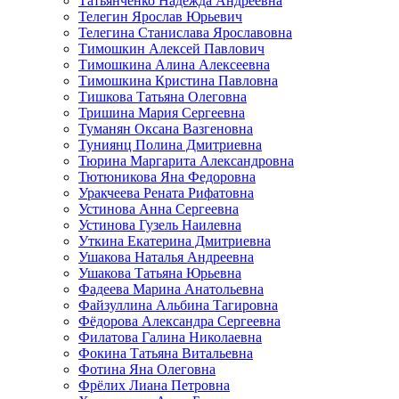
Татьянченко Надежда Андреевна
Телегин Ярослав Юрьевич
Телегина Станислава Ярославовна
Тимошкин Алексей Павлович
Тимошкина Алина Алексеевна
Тимошкина Кристина Павловна
Тишкова Татьяна Олеговна
Тришина Мария Сергеевна
Туманян Оксана Вазгеновна
Туниянц Полина Дмитриевна
Тюрина Маргарита Александровна
Тютюникова Яна Федоровна
Уракчеева Рената Рифатовна
Устинова Анна Сергеевна
Устинова Гузель Наилевна
Уткина Екатерина Дмитриевна
Ушакова Наталья Андреевна
Ушакова Татьяна Юрьевна
Фадеева Марина Анатольевна
Файзуллина Альбина Тагировна
Фёдорова Александра Сергеевна
Филатова Галина Николаевна
Фокина Татьяна Витальевна
Фотина Яна Олеговна
Фрёлих Лиана Петровна