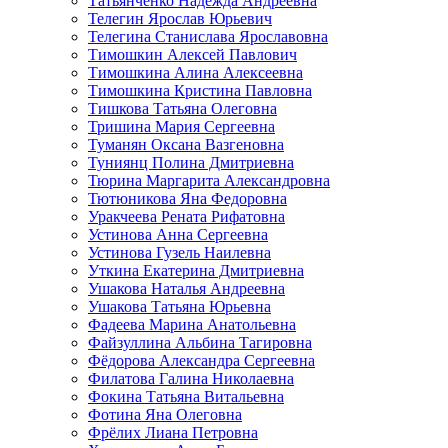
Татьянченко Надежда Андреевна
Телегин Ярослав Юрьевич
Телегина Станислава Ярославовна
Тимошкин Алексей Павлович
Тимошкина Алина Алексеевна
Тимошкина Кристина Павловна
Тишкова Татьяна Олеговна
Тришина Мария Сергеевна
Туманян Оксана Вазгеновна
Туниянц Полина Дмитриевна
Тюрина Маргарита Александровна
Тютюникова Яна Федоровна
Уракчеева Рената Рифатовна
Устинова Анна Сергеевна
Устинова Гузель Наилевна
Уткина Екатерина Дмитриевна
Ушакова Наталья Андреевна
Ушакова Татьяна Юрьевна
Фадеева Марина Анатольевна
Файзуллина Альбина Тагировна
Фёдорова Александра Сергеевна
Филатова Галина Николаевна
Фокина Татьяна Витальевна
Фотина Яна Олеговна
Фрёлих Лиана Петровна