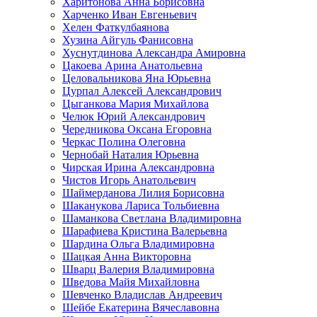
Харитонова Анна Борисовна
Харченко Иван Евгеньевич
Хелен Фаткулбаянова
Хузина Айгуль Фанисовна
Хуснутдинова Александра Амировна
Цакоева Арина Анатольевна
Целовальникова Яна Юрьевна
Цурпал Алексей Александрович
Цыганкова Мария Михайлова
Челюк Юрий Александрович
Чередникова Оксана Егоровна
Черкас Полина Олеговна
Чернобай Наталия Юрьевна
Чирская Ирина Александровна
Чистов Игорь Анатольевич
Шаймерданова Лилия Борисовна
Шаканукова Лариса Тольбиевна
Шаманкова Светлана Владимировна
Шарафиева Кристина Валерьевна
Шардина Ольга Владимировна
Шацкая Анна Викторовна
Шварц Валерия Владимировна
Шведова Майя Михайловна
Шевченко Владислав Андреевич
Шейбе Екатерина Вячеславовна