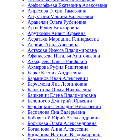
Анфилофьева Екатерина Алексеевна
Апресова Этери Тамазовна
Апухтина Марина Валерьевна
Аракелян Ольга Рубеновна
Арал Юлия Викторовна
Арутюнян Анаит Юрьевна
Асратьян Марианна Геннадьевна
Асриян Анна Ареговна
Астахова Инесса Владимировна
Афанасьева Наталья Анатольевна
Ахмадеева Ольга Раифовна
Ахмерова Руфия Рашитовна
Барке Ксения Андреевна
Барминов Иван Алексеевич
Барчамова Яна Леонидовна
Башкатова Ольга Николаевна
Башкевич Елена Владимировна
Белоногов Дмитрий Юрьевич
Бершацкий Геннадий Николаевич
Беспалова Яна Валерьевна
Бобовский Юрий Александрович
Бобырева Ольга Александровна
Богданова Анна Алексеевна
Богданова Наталия Владимировна