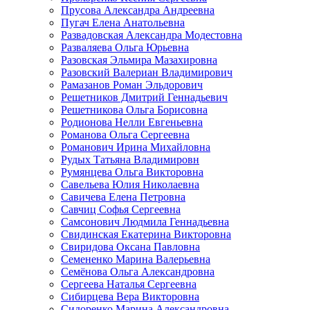
Прусова Александра Андреевна
Пугач Елена Анатольевна
Развадовская Александра Модестовна
Разваляева Ольга Юрьевна
Разовская Эльмира Мазахировна
Разовский Валериан Владимирович
Рамазанов Роман Эльдорович
Решетников Дмитрий Геннадьевич
Решетникова Ольга Борисовна
Родионова Нелли Евгеньевна
Романова Ольга Сергеевна
Романович Ирина Михайловна
Рудых Татьяна Владимировн
Румянцева Ольга Викторовна
Савельева Юлия Николаевна
Савичева Елена Петровна
Савчиц Софья Сергеевна
Самсонович Людмила Геннадьевна
Свидинская Екатерина Викторовна
Свиридова Оксана Павловна
Семененко Марина Валерьевна
Семёнова Ольга Александровна
Сергеева Наталья Сергеевна
Сибирцева Вера Викторовна
Сидоренко Марина Александровна