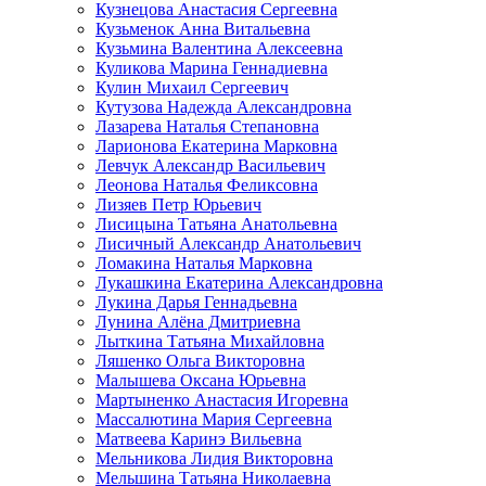
Кузнецова Анастасия Сергеевна
Кузьменок Анна Витальевна
Кузьмина Валентина Алексеевна
Куликова Марина Геннадиевна
Кулин Михаил Сергеевич
Кутузова Надежда Александровна
Лазарева Наталья Степановна
Ларионова Екатерина Марковна
Левчук Александр Васильевич
Леонова Наталья Феликсовна
Лизяев Петр Юрьевич
Лисицына Татьяна Анатольевна
Лисичный Александр Анатольевич
Ломакина Наталья Марковна
Лукашкина Екатерина Александровна
Лукина Дарья Геннадьевна
Лунина Алёна Дмитриевна
Лыткина Татьяна Михайловна
Ляшенко Ольга Викторовна
Малышева Оксана Юрьевна
Мартыненко Анастасия Игоревна
Массалютина Мария Сергеевна
Матвеева Каринэ Вильевна
Мельникова Лидия Викторовна
Мельшина Татьяна Николаевна