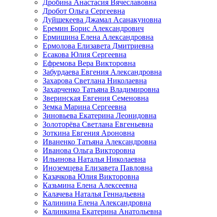
Дробина Анастасия Вячеславовна
Дробот Ольга Сергеевна
Дуйшекеева Джамал Асанакуновна
Еремин Борис Александрович
Ермишина Елена Александровна
Ермолова Елизавета Дмитриевна
Есакова Юлия Сергеевна
Ефремова Вера Викторовна
Забурдаева Евгения Александровна
Захарова Светлана Николаевна
Захарченко Татьяна Владимировна
Зверинская Евгения Семеновна
Земка Марина Сергеевна
Зиновьева Екатерина Леонидовна
Золоторёва Светлана Евгеньевна
Зоткина Евгения Ароновна
Иваненко Татьяна Александровна
Иванова Ольга Викторовна
Ильинова Наталья Николаевна
Иноземцева Елизавета Павловна
Казачкова Юлия Викторовна
Казьмина Елена Алексеевна
Калачева Наталья Геннадьевна
Калинина Елена Александровна
Калинкина Екатерина Анатольевна