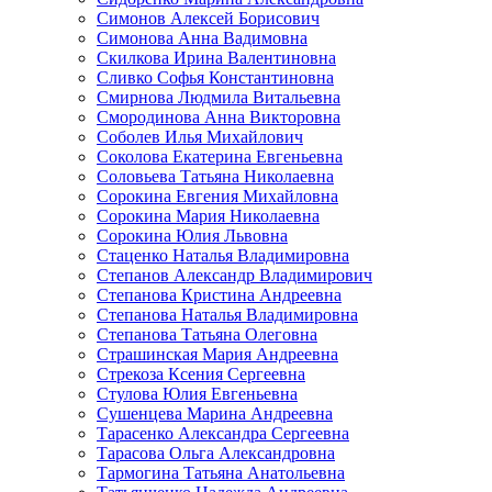
Симонов Алексей Борисович
Симонова Анна Вадимовна
Скилкова Ирина Валентиновна
Сливко Софья Константиновна
Смирнова Людмила Витальевна
Смородинова Анна Викторовна
Соболев Илья Михайлович
Соколова Екатерина Евгеньевна
Соловьева Татьяна Николаевна
Сорокина Евгения Михайловна
Сорокина Мария Николаевна
Сорокина Юлия Львовна
Стаценко Наталья Владимировна
Степанов Александр Владимирович
Степанова Кристина Андреевна
Степанова Наталья Владимировна
Степанова Татьяна Олеговна
Страшинская Мария Андреевна
Стрекоза Ксения Сергеевна
Стулова Юлия Евгеньевна
Сушенцева Марина Андреевна
Тарасенко Александра Сергеевна
Тарасова Ольга Александровна
Тармогина Татьяна Анатольевна