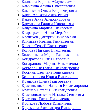
Каллаева Карина Абдулсаламовна
Камилина Алина Вячеславовна
Каминская Ольга Владимировна
Карев Алексей Алексеевич
Карева Анна Александровна
Карманова Галина Николаевна
Качурина Марина Алексеевна
Кварацхелия Нино Мерабовна
Клепиков Дмитрий Николаевич
Климаева Ираида Геннадьевна
Князев Сергей Евгеньевич
Козлова Наталья Николаевна
Колесникова Мария Вячеславовна
Кондратова Юлия Игоревна
Кондрашова Марина Николаевна
Копьева Светлана Александровна
Костина Светлана Геннадьевна
Котельникова Ирина Викторовна
Кранцова Елена Григорьевна
Красильникова Наталья Владимировна
Краснер Наталья Александровна
Краснополянская Наталья Сергеевна
Креснова Елена Николаевна
Кроткова Любовь Ильинична
Крутькова Александра Викторовна