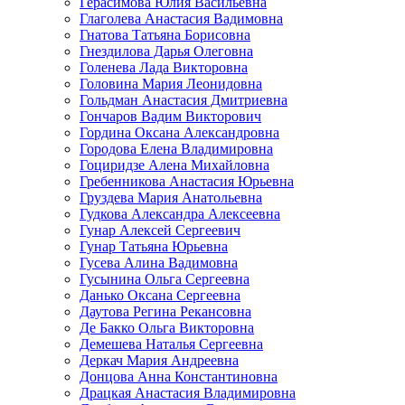
Герасимова Юлия Васильевна
Глаголева Анастасия Вадимовна
Гнатова Татьяна Борисовна
Гнездилова Дарья Олеговна
Голенева Лада Викторовна
Головина Мария Леонидовна
Гольдман Анастасия Дмитриевна
Гончаров Вадим Викторович
Гордина Оксана Александровна
Городова Елена Владимировна
Гоциридзе Алена Михайловна
Гребенникова Анастасия Юрьевна
Груздева Мария Анатольевна
Гудкова Александра Алексеевна
Гунар Алексей Сергеевич
Гунар Татьяна Юрьевна
Гусева Алина Вадимовна
Гусынина Ольга Сергеевна
Данько Оксана Сергеевна
Даутова Регина Рекансовна
Де Бакко Ольга Викторовна
Демешева Наталья Сергеевна
Деркач Мария Андреевна
Донцова Анна Константиновна
Драцкая Анастасия Владимировна