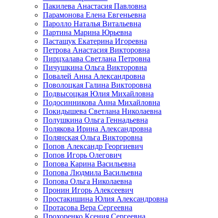
Пакилева Анастасия Павловна
Парамонова Елена Евгеньевна
Паролло Наталья Витальевна
Партина Марина Юрьевна
Пастащук Екатерина Игоревна
Петрова Анастасия Викторовна
Пирцхалава Светлана Петровна
Пичушкина Ольга Викторовна
Повалей Анна Александровна
Поволоцкая Галина Викторовна
Подвысоцкая Юлия Михайловна
Подосинникова Анна Михайловна
Покидышева Светлана Николаевна
Полушкина Ольга Геннадьевна
Полякова Ирина Александровна
Полянская Ольга Викторовна
Попов Александр Георгиевич
Попов Игорь Олегович
Попова Карина Васильевна
Попова Людмила Васильевна
Попова Ольга Николаевна
Пронин Игорь Алексеевич
Простакишина Юлия Александровна
Протасова Вера Сергеевна
Прохоренко Ксения Сергеевна