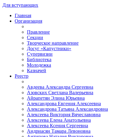
Для вступающих
Главная
Организация
Правление
Секции
Творческое направление
Досуг «Капустники»
Супервизии
Библиотека
Молодежка
Казначей
Реестр
Авдеева Александра Сергеевна
Азовских Светлана Валерьевна
Айрапетян Элина Юрьевна
Александрова Евгения Алексеевна
Александрова Татьяна Александровна
Алексеева Виктория Вячеславовна
Алексеева Елена Анатольевна
Алексеева Ксения Сергеевна
Андриасян Тамара Левоновна
Антипова Наталия Викторовна