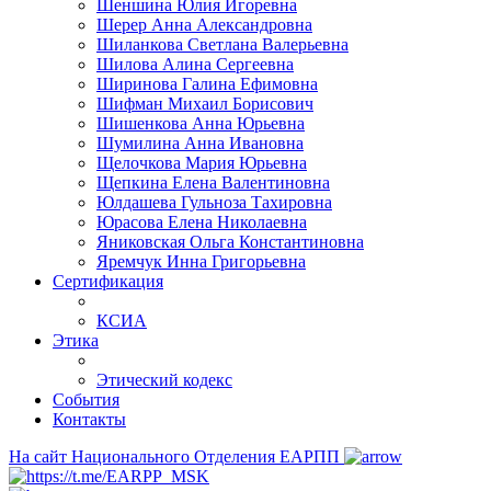
Шеншина Юлия Игоревна
Шерер Анна Александровна
Шиланкова Светлана Валерьевна
Шилова Алина Сергеевна
Ширинова Галина Ефимовна
Шифман Михаил Борисович
Шишенкова Анна Юрьевна
Шумилина Анна Ивановна
Щелочкова Мария Юрьевна
Щепкина Елена Валентиновна
Юлдашева Гульноза Тахировна
Юрасова Елена Николаевна
Яниковская Ольга Константиновна
Яремчук Инна Григорьевна
Сертификация
КСИА
Этика
Этический кодекс
События
Контакты
На сайт Национального Отделения ЕАРПП