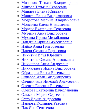
Мизинова Татьяна Владимировна
Микова Татьяна Сергеевна
Минаева Елена Юрьевна
Мишель Елена Владимировна
Модестова Марина Владимировна
Моисеева Елена Николаевна
Мордас Екатерина Сергеевна
Мурзина Анна Викторовна
Мухина Ирина Михайловна
Найдина Ирина Вячеславовна
Найко Анна Григорьевна
Нанян Сусанна Борисовна
Никитин Илья Юрьевич
Никитина Оксана Анатольевна
Никишова Анна Андреевна
Никнютьева Ирина Викторовна
Образцова Елена Евгеньевна
Овчаров Иван Владимирович
Овчинников Николай Алексеевич
Оленич Евгения Евгеньевна
Олесова Екатерина Вячеславовна
Олькова Мария Сергеевна
Отто Ирина Андреевна
Павлова Гюльнара Ревовна
Пак Яна Сергеевна