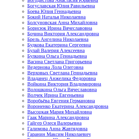
Богодистова Анастасия Юрьевна
Богуславская Юлия Равильевна
Боева Юлия Геннадьевна
Бокий Наталья Николаевна
Болсуновская Анна Михайловна
Борисюк Ирина Вячеславовна
Бочина Виктория Александровна
Брель Ангелина Николаевна
Будкова Екатерина Сергеевна
Булай Валерия Алексеевна
Булкина Ольга Геннадьевна
Васина Светлана Григорьевна
Ведернова Лола Олеговна
Верховых Светлана Геннадьевна
Владанец Анжелика Федоровна
Войкина Виктория Владимировна
Волошкина Ольга Вячеславовна
Волчек Ирина Евгеньевна
Воробьёва Евгения Германовна
Вороненко Екатерина Александровна
Высоцкая Мария Михайловна
Гаак Марина Александровна
Гайгер Олеся Валерьевна
Галимова Анна Жавтядовна
Гаранин Максим Николаевич