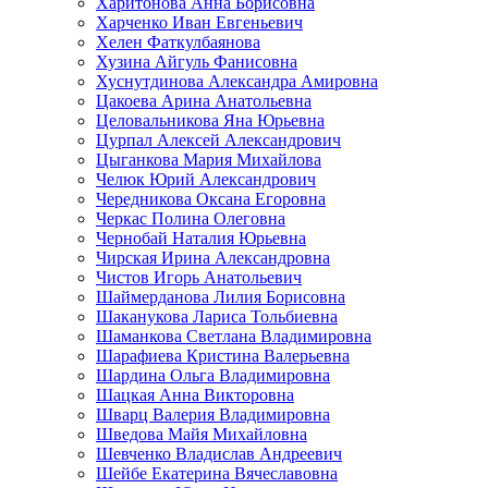
Харитонова Анна Борисовна
Харченко Иван Евгеньевич
Хелен Фаткулбаянова
Хузина Айгуль Фанисовна
Хуснутдинова Александра Амировна
Цакоева Арина Анатольевна
Целовальникова Яна Юрьевна
Цурпал Алексей Александрович
Цыганкова Мария Михайлова
Челюк Юрий Александрович
Чередникова Оксана Егоровна
Черкас Полина Олеговна
Чернобай Наталия Юрьевна
Чирская Ирина Александровна
Чистов Игорь Анатольевич
Шаймерданова Лилия Борисовна
Шаканукова Лариса Тольбиевна
Шаманкова Светлана Владимировна
Шарафиева Кристина Валерьевна
Шардина Ольга Владимировна
Шацкая Анна Викторовна
Шварц Валерия Владимировна
Шведова Майя Михайловна
Шевченко Владислав Андреевич
Шейбе Екатерина Вячеславовна