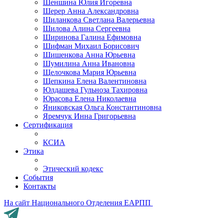
Шеншина Юлия Игоревна
Шерер Анна Александровна
Шиланкова Светлана Валерьевна
Шилова Алина Сергеевна
Ширинова Галина Ефимовна
Шифман Михаил Борисович
Шишенкова Анна Юрьевна
Шумилина Анна Ивановна
Щелочкова Мария Юрьевна
Щепкина Елена Валентиновна
Юлдашева Гульноза Тахировна
Юрасова Елена Николаевна
Яниковская Ольга Константиновна
Яремчук Инна Григорьевна
Сертификация
КСИА
Этика
Этический кодекс
События
Контакты
На сайт Национального Отделения ЕАРПП