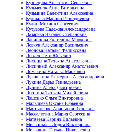
Кузнецова Анастасия Сергеевна
Кузьменок Анна Витальевна
Кузьмина Валентина Алексеевна
Куликова Марина Геннадиевна
Кулин Михаил Сергеевич
Кутузова Надежда Александровна
Лазарева Наталья Степановна
Ларионова Екатерина Марковна
Левчук Александр Васильевич
Леонова Наталья Феликсовна
Лизяев Петр Юрьевич
Лисицына Татьяна Анатольевна
Лисичный Александр Анатольевич
Ломакина Наталья Марковна
Лукашкина Екатерина Александровна
Лукина Дарья Геннадьевна
Лунина Алёна Дмитриевна
Лыткина Татьяна Михайловна
Ляшенко Ольга Викторовна
Малышева Оксана Юрьевна
Мартыненко Анастасия Игоревна
Массалютина Мария Сергеевна
Матвеева Каринэ Вильевна
Мельникова Лидия Викторовна
Мельшина Татьяна Николаевна