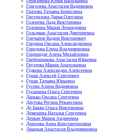
Герасимова Юлия Васильевна
Глаголева Анастасия Вадимовна
Гнатова Татьяна Борисовна
Гнездилова Дарья Олеговна
Голенева Лада Викторовна
Головина Мария Леонидовна
Гольдман Анастасия Дмитриевна
Гончаров Вадим Викторович
Гордина Оксана Александровна
Городова Елена Владимировна
Гоциридзе Алена Михайловна
Гребенникова Анастасия Юрьевна
Груздева Мария Анатольевна
Гудкова Александра Алексеевна
Гунар Алексей Сергеевич
Гунар Татьяна Юрьевна
Гусева Алина Вадимовна
Гусынина Ольга Сергеевна
Данько Оксана Сергеевна
Даутова Регина Рекансовна
Де Бакко Ольга Викторовна
Демешева Наталья Сергеевна
Деркач Мария Андреевна
Донцова Анна Константиновна
Драцкая Анастасия Владимировна