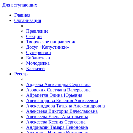
Для вступающих
Главная
Организация
Правление
Секции
Творческое направление
Досуг «Капустники»
Супервизии
Библиотека
Молодежка
Казначей
Реестр
Авдеева Александра Сергеевна
Азовских Светлана Валерьевна
Айрапетян Элина Юрьевна
Александрова Евгения Алексеевна
Александрова Татьяна Александровна
Алексеева Виктория Вячеславовна
Алексеева Елена Анатольевна
Алексеева Ксения Сергеевна
Андриасян Тамара Левоновна
Антипова Наталия Викторовна