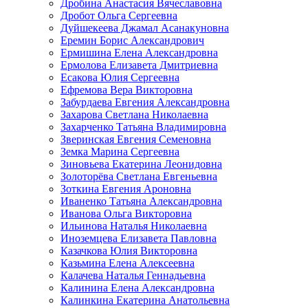
Дробина Анастасия Вячеславовна
Дробот Ольга Сергеевна
Дуйшекеева Джамал Асанакуновна
Еремин Борис Александрович
Ермишина Елена Александровна
Ермолова Елизавета Дмитриевна
Есакова Юлия Сергеевна
Ефремова Вера Викторовна
Забурдаева Евгения Александровна
Захарова Светлана Николаевна
Захарченко Татьяна Владимировна
Зверинская Евгения Семеновна
Земка Марина Сергеевна
Зиновьева Екатерина Леонидовна
Золоторёва Светлана Евгеньевна
Зоткина Евгения Ароновна
Иваненко Татьяна Александровна
Иванова Ольга Викторовна
Ильинова Наталья Николаевна
Иноземцева Елизавета Павловна
Казачкова Юлия Викторовна
Казьмина Елена Алексеевна
Калачева Наталья Геннадьевна
Калинина Елена Александровна
Калинкина Екатерина Анатольевна