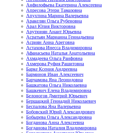
Анфилофьева Екатерина Алексеевна
Апресова Этери Тамазовна
Апухтина Марина Валерьевна
Аракелян Ольга Рубеновна
Арал Юлия Викторовна
Арутюнян Анаит Юрьевна
Асратьян Марианна Геннадьевна
Асриян Анна Ареговна
Астахова Инесса Владимировна
Афанасьева Наталья Анатольевна
Ахмадеева Ольга Раифовна
Ахмерова Руфия Рашитовна
Барке Ксения Андреевна
Барминов Иван Алексеевич
Барчамова Яна Леонидовна
Башкатова Ольга Николаевна
Башкевич Елена Владимировна
Белоногов Дмитрий Юрьевич
Бершацкий Геннадий Николаевич
Беспалова Яна Валерьевна
Бобовский Юрий Александрович
Бобырева Ольга Александровна
Богданова Анна Алексеевна
Богданова Наталия Владимировна