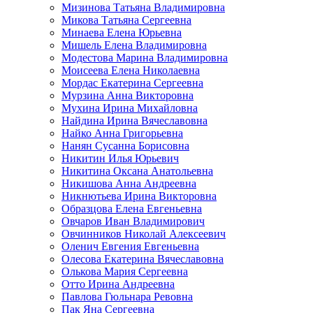
Мизинова Татьяна Владимировна
Микова Татьяна Сергеевна
Минаева Елена Юрьевна
Мишель Елена Владимировна
Модестова Марина Владимировна
Моисеева Елена Николаевна
Мордас Екатерина Сергеевна
Мурзина Анна Викторовна
Мухина Ирина Михайловна
Найдина Ирина Вячеславовна
Найко Анна Григорьевна
Нанян Сусанна Борисовна
Никитин Илья Юрьевич
Никитина Оксана Анатольевна
Никишова Анна Андреевна
Никнютьева Ирина Викторовна
Образцова Елена Евгеньевна
Овчаров Иван Владимирович
Овчинников Николай Алексеевич
Оленич Евгения Евгеньевна
Олесова Екатерина Вячеславовна
Олькова Мария Сергеевна
Отто Ирина Андреевна
Павлова Гюльнара Ревовна
Пак Яна Сергеевна