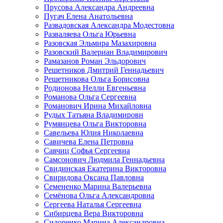
Прусова Александра Андреевна
Пугач Елена Анатольевна
Развадовская Александра Модестовна
Разваляева Ольга Юрьевна
Разовская Эльмира Мазахировна
Разовский Валериан Владимирович
Рамазанов Роман Эльдорович
Решетников Дмитрий Геннадьевич
Решетникова Ольга Борисовна
Родионова Нелли Евгеньевна
Романова Ольга Сергеевна
Романович Ирина Михайловна
Рудых Татьяна Владимировн
Румянцева Ольга Викторовна
Савельева Юлия Николаевна
Савичева Елена Петровна
Савчиц Софья Сергеевна
Самсонович Людмила Геннадьевна
Свидинская Екатерина Викторовна
Свиридова Оксана Павловна
Семененко Марина Валерьевна
Семёнова Ольга Александровна
Сергеева Наталья Сергеевна
Сибирцева Вера Викторовна
Сидоренко Марина Александровна