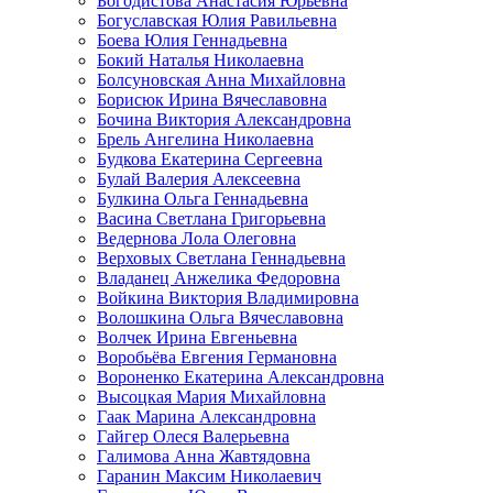
Богодистова Анастасия Юрьевна
Богуславская Юлия Равильевна
Боева Юлия Геннадьевна
Бокий Наталья Николаевна
Болсуновская Анна Михайловна
Борисюк Ирина Вячеславовна
Бочина Виктория Александровна
Брель Ангелина Николаевна
Будкова Екатерина Сергеевна
Булай Валерия Алексеевна
Булкина Ольга Геннадьевна
Васина Светлана Григорьевна
Ведернова Лола Олеговна
Верховых Светлана Геннадьевна
Владанец Анжелика Федоровна
Войкина Виктория Владимировна
Волошкина Ольга Вячеславовна
Волчек Ирина Евгеньевна
Воробьёва Евгения Германовна
Вороненко Екатерина Александровна
Высоцкая Мария Михайловна
Гаак Марина Александровна
Гайгер Олеся Валерьевна
Галимова Анна Жавтядовна
Гаранин Максим Николаевич