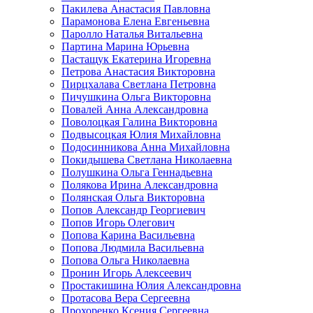
Пакилева Анастасия Павловна
Парамонова Елена Евгеньевна
Паролло Наталья Витальевна
Партина Марина Юрьевна
Пастащук Екатерина Игоревна
Петрова Анастасия Викторовна
Пирцхалава Светлана Петровна
Пичушкина Ольга Викторовна
Повалей Анна Александровна
Поволоцкая Галина Викторовна
Подвысоцкая Юлия Михайловна
Подосинникова Анна Михайловна
Покидышева Светлана Николаевна
Полушкина Ольга Геннадьевна
Полякова Ирина Александровна
Полянская Ольга Викторовна
Попов Александр Георгиевич
Попов Игорь Олегович
Попова Карина Васильевна
Попова Людмила Васильевна
Попова Ольга Николаевна
Пронин Игорь Алексеевич
Простакишина Юлия Александровна
Протасова Вера Сергеевна
Прохоренко Ксения Сергеевна