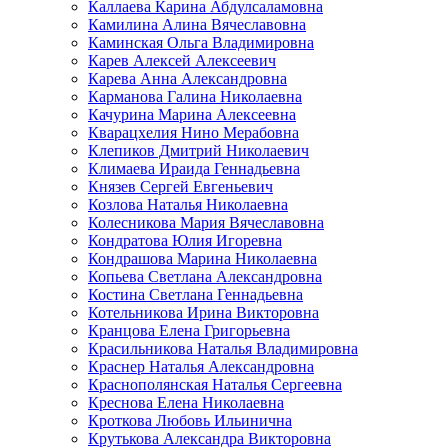
Каллаева Карина Абдулсаламовна
Камилина Алина Вячеславовна
Каминская Ольга Владимировна
Карев Алексей Алексеевич
Карева Анна Александровна
Карманова Галина Николаевна
Качурина Марина Алексеевна
Кварацхелия Нино Мерабовна
Клепиков Дмитрий Николаевич
Климаева Ираида Геннадьевна
Князев Сергей Евгеньевич
Козлова Наталья Николаевна
Колесникова Мария Вячеславовна
Кондратова Юлия Игоревна
Кондрашова Марина Николаевна
Копьева Светлана Александровна
Костина Светлана Геннадьевна
Котельникова Ирина Викторовна
Кранцова Елена Григорьевна
Красильникова Наталья Владимировна
Краснер Наталья Александровна
Краснополянская Наталья Сергеевна
Креснова Елена Николаевна
Кроткова Любовь Ильинична
Крутькова Александра Викторовна