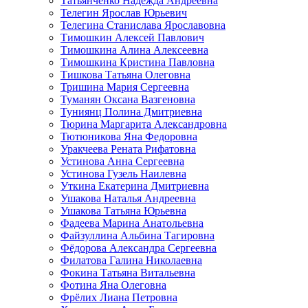
Татьянченко Надежда Андреевна
Телегин Ярослав Юрьевич
Телегина Станислава Ярославовна
Тимошкин Алексей Павлович
Тимошкина Алина Алексеевна
Тимошкина Кристина Павловна
Тишкова Татьяна Олеговна
Тришина Мария Сергеевна
Туманян Оксана Вазгеновна
Туниянц Полина Дмитриевна
Тюрина Маргарита Александровна
Тютюникова Яна Федоровна
Уракчеева Рената Рифатовна
Устинова Анна Сергеевна
Устинова Гузель Наилевна
Уткина Екатерина Дмитриевна
Ушакова Наталья Андреевна
Ушакова Татьяна Юрьевна
Фадеева Марина Анатольевна
Файзуллина Альбина Тагировна
Фёдорова Александра Сергеевна
Филатова Галина Николаевна
Фокина Татьяна Витальевна
Фотина Яна Олеговна
Фрёлих Лиана Петровна