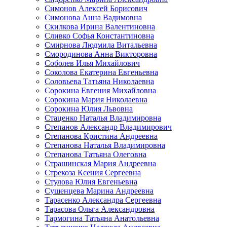
Симонов Алексей Борисович
Симонова Анна Вадимовна
Скилкова Ирина Валентиновна
Сливко Софья Константиновна
Смирнова Людмила Витальевна
Смородинова Анна Викторовна
Соболев Илья Михайлович
Соколова Екатерина Евгеньевна
Соловьева Татьяна Николаевна
Сорокина Евгения Михайловна
Сорокина Мария Николаевна
Сорокина Юлия Львовна
Стаценко Наталья Владимировна
Степанов Александр Владимирович
Степанова Кристина Андреевна
Степанова Наталья Владимировна
Степанова Татьяна Олеговна
Страшинская Мария Андреевна
Стрекоза Ксения Сергеевна
Стулова Юлия Евгеньевна
Сушенцева Марина Андреевна
Тарасенко Александра Сергеевна
Тарасова Ольга Александровна
Тармогина Татьяна Анатольевна