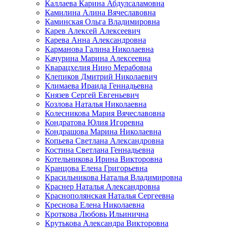
Каллаева Карина Абдулсаламовна
Камилина Алина Вячеславовна
Каминская Ольга Владимировна
Карев Алексей Алексеевич
Карева Анна Александровна
Карманова Галина Николаевна
Качурина Марина Алексеевна
Кварацхелия Нино Мерабовна
Клепиков Дмитрий Николаевич
Климаева Ираида Геннадьевна
Князев Сергей Евгеньевич
Козлова Наталья Николаевна
Колесникова Мария Вячеславовна
Кондратова Юлия Игоревна
Кондрашова Марина Николаевна
Копьева Светлана Александровна
Костина Светлана Геннадьевна
Котельникова Ирина Викторовна
Кранцова Елена Григорьевна
Красильникова Наталья Владимировна
Краснер Наталья Александровна
Краснополянская Наталья Сергеевна
Креснова Елена Николаевна
Кроткова Любовь Ильинична
Крутькова Александра Викторовна