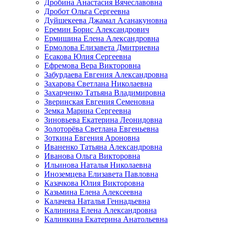
Дробина Анастасия Вячеславовна
Дробот Ольга Сергеевна
Дуйшекеева Джамал Асанакуновна
Еремин Борис Александрович
Ермишина Елена Александровна
Ермолова Елизавета Дмитриевна
Есакова Юлия Сергеевна
Ефремова Вера Викторовна
Забурдаева Евгения Александровна
Захарова Светлана Николаевна
Захарченко Татьяна Владимировна
Зверинская Евгения Семеновна
Земка Марина Сергеевна
Зиновьева Екатерина Леонидовна
Золоторёва Светлана Евгеньевна
Зоткина Евгения Ароновна
Иваненко Татьяна Александровна
Иванова Ольга Викторовна
Ильинова Наталья Николаевна
Иноземцева Елизавета Павловна
Казачкова Юлия Викторовна
Казьмина Елена Алексеевна
Калачева Наталья Геннадьевна
Калинина Елена Александровна
Калинкина Екатерина Анатольевна