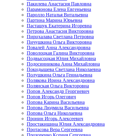
Пакилева Анастасия Павловна
Парамонова Елена Евгеньевна
Паролло Наталья Витальевна
Партина Марина Юрьевна
Пастащук Екатерина Игоревна
Петрова Анастасия Викторовна
Пирцхалава Светлана Петровна
Пичушкина Ольга Викторовна
Повалей Анна Александровна
Поволоцкая Галина Викторовна
Подвысоцкая Юлия Михайловна
Подосинникова Анна Михайловна
Покидышева Светлана Николаевна
Полушкина Ольга Геннадьевна
Полякова Ирина Александровна
Полянская Ольга Викторовна
Попов Александр Георгиевич
Попов Игорь Олегович
Попова Карина Васильевна
Попова Людмила Васильевна
Попова Ольга Николаевна
Пронин Игорь Алексеевич
Простакишина Юлия Александровна
Протасова Вера Сергеевна
Прохоренко Ксения Сергеевна