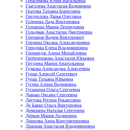
Герасимова Юлия Васильевна
Глаголева Анастасия Вадимовна
Гнатова Татьяна Борисовна
Гнездилова Дарья Олеговна
Голенева Лада Викторовна
Головина Мария Леонидовна
Гольдман Анастасия Дмитриевна
Гончаров Вадим Викторович
Гордина Оксана Александровна
Городова Елена Владимировна
Гоциридзе Алена Михайловна
Гребенникова Анастасия Юрьевна
Груздева Мария Анатольевна
Гудкова Александра Алексеевна
Гунар Алексей Сергеевич
Гунар Татьяна Юрьевна
Гусева Алина Вадимовна
Гусынина Ольга Сергеевна
Данько Оксана Сергеевна
Даутова Регина Рекансовна
Де Бакко Ольга Викторовна
Демешева Наталья Сергеевна
Деркач Мария Андреевна
Донцова Анна Константиновна
Драцкая Анастасия Владимировна