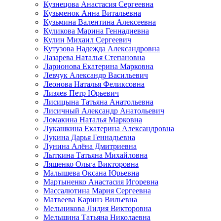
Кузнецова Анастасия Сергеевна
Кузьменок Анна Витальевна
Кузьмина Валентина Алексеевна
Куликова Марина Геннадиевна
Кулин Михаил Сергеевич
Кутузова Надежда Александровна
Лазарева Наталья Степановна
Ларионова Екатерина Марковна
Левчук Александр Васильевич
Леонова Наталья Феликсовна
Лизяев Петр Юрьевич
Лисицына Татьяна Анатольевна
Лисичный Александр Анатольевич
Ломакина Наталья Марковна
Лукашкина Екатерина Александровна
Лукина Дарья Геннадьевна
Лунина Алёна Дмитриевна
Лыткина Татьяна Михайловна
Ляшенко Ольга Викторовна
Малышева Оксана Юрьевна
Мартыненко Анастасия Игоревна
Массалютина Мария Сергеевна
Матвеева Каринэ Вильевна
Мельникова Лидия Викторовна
Мельшина Татьяна Николаевна