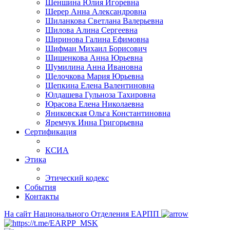
Шеншина Юлия Игоревна
Шерер Анна Александровна
Шиланкова Светлана Валерьевна
Шилова Алина Сергеевна
Ширинова Галина Ефимовна
Шифман Михаил Борисович
Шишенкова Анна Юрьевна
Шумилина Анна Ивановна
Щелочкова Мария Юрьевна
Щепкина Елена Валентиновна
Юлдашева Гульноза Тахировна
Юрасова Елена Николаевна
Яниковская Ольга Константиновна
Яремчук Инна Григорьевна
Сертификация
КСИА
Этика
Этический кодекс
События
Контакты
На сайт Национального Отделения ЕАРПП