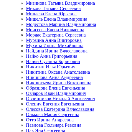
Мизинова Татьяна Владимировна
Микова Татьяна Сергеевна
Минаева Елена Юрьевна
Мишель Елена Владимировна
Модестова Марина Владимировна
Моисеева Елена Николаевна
Мордас Екатерина Сергеевна
Мурзина Анна Викторовна
Мухина Ирина Михайловна
Найдина Ирина Вячеславовна
Найко Анна Григорьевна
Нанян Сусанна Борисовна
Никитин Илья Юрьевич
Никитина Оксана Анатольевна
Никишова Анна Андреевна
Никнютьева Ирина Викторовна
Образцова Елена Евгеньевна
Овчаров Иван Владимирович
Овчинников Николай Алексеевич
Оленич Евгения Евгеньевна
Олесова Екатерина Вячеславовна
Олькова Мария Сергеевна
Отто Ирина Андреевна
Павлова Гюльнара Ревовна
Пак Яна Сергеевна