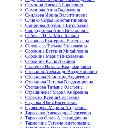
Симонов Алексей Борисович
Симонова Анна Вадимовна
Скилкова Ирина Валентиновна
Сливко Софья Константиновна
Смирнова Людмила Витальевна
Смородинова Анна Викторовна
Соболев Илья Михайлович
Соколова Екатерина Евгеньевна
Соловьева Татьяна Николаевна
Сорокина Евгения Михайловна
Сорокина Мария Николаевна
Сорокина Юлия Львовна
Стаценко Наталья Владимировна
Степанов Александр Владимирович
Степанова Кристина Андреевна
Степанова Наталья Владимировна
Степанова Татьяна Олеговна
Страшинская Мария Андреевна
Стрекоза Ксения Сергеевна
Стулова Юлия Евгеньевна
Сушенцева Марина Андреевна
Тарасенко Александра Сергеевна
Тарасова Ольга Александровна
Тармогина Татьяна Анатольевна