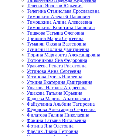
Татьянченко Надежда Андреевна
Телегин Ярослав Юрьевич
Телегина Станислава Ярославовна
Тимошкин Алексей Павлович
Тимошкина Алина Алексеевна
Тимошкина Кристина Павловна
Тишкова Татьяна Олеговна
Тришина Мария Сергеевна
Туманян Оксана Вазгеновна
Туниянц Полина Дмитриевна
Тюрина Маргарита Александровна
Тютюникова Яна Федоровна
Уракчеева Рената Рифатовна
Устинова Анна Сергеевна
Устинова Гузель Наилевна
Уткина Екатерина Дмитриевна
Ушакова Наталья Андреевна
Ушакова Татьяна Юрьевна
Фадеева Марина Анатольевна
Файзуллина Альбина Тагировна
Фёдорова Александра Сергеевна
Филатова Галина Николаевна
Фокина Татьяна Витальевна
Фотина Яна Олеговна
Фрёлих Лиана Петровна