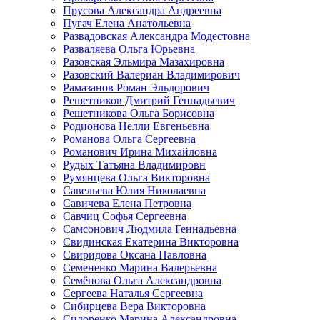
Прусова Александра Андреевна
Пугач Елена Анатольевна
Развадовская Александра Модестовна
Разваляева Ольга Юрьевна
Разовская Эльмира Мазахировна
Разовский Валериан Владимирович
Рамазанов Роман Эльдорович
Решетников Дмитрий Геннадьевич
Решетникова Ольга Борисовна
Родионова Нелли Евгеньевна
Романова Ольга Сергеевна
Романович Ирина Михайловна
Рудых Татьяна Владимировн
Румянцева Ольга Викторовна
Савельева Юлия Николаевна
Савичева Елена Петровна
Савчиц Софья Сергеевна
Самсонович Людмила Геннадьевна
Свидинская Екатерина Викторовна
Свиридова Оксана Павловна
Семененко Марина Валерьевна
Семёнова Ольга Александровна
Сергеева Наталья Сергеевна
Сибирцева Вера Викторовна
Сидоренко Марина Александровна