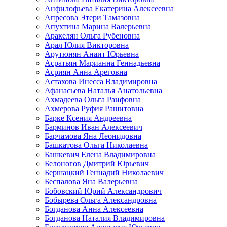
Анфилофьева Екатерина Алексеевна
Апресова Этери Тамазовна
Апухтина Марина Валерьевна
Аракелян Ольга Рубеновна
Арал Юлия Викторовна
Арутюнян Анаит Юрьевна
Асратьян Марианна Геннадьевна
Асриян Анна Ареговна
Астахова Инесса Владимировна
Афанасьева Наталья Анатольевна
Ахмадеева Ольга Раифовна
Ахмерова Руфия Рашитовна
Барке Ксения Андреевна
Барминов Иван Алексеевич
Барчамова Яна Леонидовна
Башкатова Ольга Николаевна
Башкевич Елена Владимировна
Белоногов Дмитрий Юрьевич
Бершацкий Геннадий Николаевич
Беспалова Яна Валерьевна
Бобовский Юрий Александрович
Бобырева Ольга Александровна
Богданова Анна Алексеевна
Богданова Наталия Владимировна