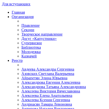
Для вступающих
Главная
Организация
Правление
Секции
Творческое направление
Досуг «Капустники»
Супервизии
Библиотека
Молодежка
Казначей
Реестр
Авдеева Александра Сергеевна
Азовских Светлана Валерьевна
Айрапетян Элина Юрьевна
Александрова Евгения Алексеевна
Александрова Татьяна Александровна
Алексеева Виктория Вячеславовна
Алексеева Елена Анатольевна
Алексеева Ксения Сергеевна
Андриасян Тамара Левоновна
Антипова Наталия Викторовна