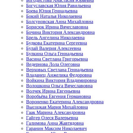
Богодистова Анастасия Юрьевна
Богуславская Юлия Равильевна
Боева Юлия Геннадьевна
Бокий Наталья Николаевна
Болсуновская Анна Михайловна
Борисюк Ирина Вячеславовна
Бочина Виктория Александровна
Брель Ангелина Николаевна
Будкова Екатерина Сергеевна
Булай Валерия Алексеевна
Булкина Ольга Геннадьевна
Васина Светлана Григорьевна
Ведернова Лола Олеговна
Верховых Светлана Геннадьевна
Владанец Анжелика Федоровна
Войкина Виктория Владимировна
Волошкина Ольга Вячеславовна
Волчек Ирина Евгеньевна
Воробьёва Евгения Германовна
Вороненко Екатерина Александровна
Высоцкая Мария Михайловна
Гаак Марина Александровна
Гайгер Олеся Валерьевна
Галимова Анна Жавтядовна
Гаранин Максим Николаевич