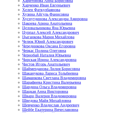
Харитонова Анна Борисовна
Харченко Иван Евгеньевич
Хелен Фаткулбаянова
Хузина Айгуль Фанисовна
Хуснутдинова Александра Амировна
Цакоева Арина Анатольевна
Целовальникова Яна Юрьевна
Цурпал Алексей Александрович
Цыганкова Мария Михайлова
Челюк Юрий Александрович
Чередникова Оксана Егоровна
Черкас Полина Олеговна
Чернобай Наталия Юрьевна
Чирская Ирина Александровна
Чистов Игорь Анатольевич
Шаймерданова Лилия Борисовна
Шаканукова Лариса Тольбиевна
Шаманкова Светлана Владимировна
Шарафиева Кристина Валерьевна
Шардина Ольга Владимировна
Шацкая Анна Викторовна
Шварц Валерия Владимировна
Шведова Майя Михайловна
Шевченко Владислав Андреевич
Шейбе Екатерина Вячеславовна