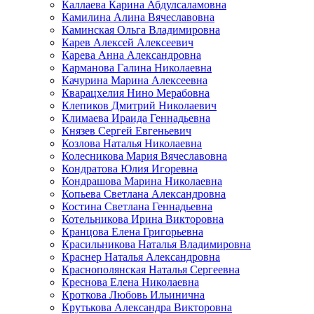
Каллаева Карина Абдулсаламовна
Камилина Алина Вячеславовна
Каминская Ольга Владимировна
Карев Алексей Алексеевич
Карева Анна Александровна
Карманова Галина Николаевна
Качурина Марина Алексеевна
Кварацхелия Нино Мерабовна
Клепиков Дмитрий Николаевич
Климаева Ираида Геннадьевна
Князев Сергей Евгеньевич
Козлова Наталья Николаевна
Колесникова Мария Вячеславовна
Кондратова Юлия Игоревна
Кондрашова Марина Николаевна
Копьева Светлана Александровна
Костина Светлана Геннадьевна
Котельникова Ирина Викторовна
Кранцова Елена Григорьевна
Красильникова Наталья Владимировна
Краснер Наталья Александровна
Краснополянская Наталья Сергеевна
Креснова Елена Николаевна
Кроткова Любовь Ильинична
Крутькова Александра Викторовна