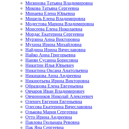
Мизинова Татьяна Владимировна
Микова Татьяна Сергеевна
Минаева Елена Юрьевна
Мишель Елена Владимировна
Модестова Марина Владимировна
Моисеева Елена Николаевна
Мордас Екатерина Сергеевна
Мурзина Анна Викторовна
Мухина Ирина Михайловна
Найдина Ирина Вячеславовна
Найко Анна Григорьевна
Нанян Сусанна Борисовна
Никитин Илья Юрьевич
Никитина Оксана Анатольевна
Никишова Анна Андреевна
Никнютьева Ирина Викторовна
Образцова Елена Евгеньевна
Овчаров Иван Владимирович
Овчинников Николай Алексеевич
Оленич Евгения Евгеньевна
Олесова Екатерина Вячеславовна
Олькова Мария Сергеевна
Отто Ирина Андреевна
Павлова Гюльнара Ревовна
Пак Яна Сергеевна