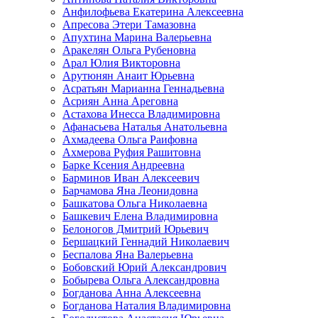
Анфилофьева Екатерина Алексеевна
Апресова Этери Тамазовна
Апухтина Марина Валерьевна
Аракелян Ольга Рубеновна
Арал Юлия Викторовна
Арутюнян Анаит Юрьевна
Асратьян Марианна Геннадьевна
Асриян Анна Ареговна
Астахова Инесса Владимировна
Афанасьева Наталья Анатольевна
Ахмадеева Ольга Раифовна
Ахмерова Руфия Рашитовна
Барке Ксения Андреевна
Барминов Иван Алексеевич
Барчамова Яна Леонидовна
Башкатова Ольга Николаевна
Башкевич Елена Владимировна
Белоногов Дмитрий Юрьевич
Бершацкий Геннадий Николаевич
Беспалова Яна Валерьевна
Бобовский Юрий Александрович
Бобырева Ольга Александровна
Богданова Анна Алексеевна
Богданова Наталия Владимировна