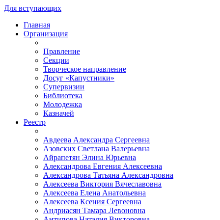
Для вступающих
Главная
Организация
Правление
Секции
Творческое направление
Досуг «Капустники»
Супервизии
Библиотека
Молодежка
Казначей
Реестр
Авдеева Александра Сергеевна
Азовских Светлана Валерьевна
Айрапетян Элина Юрьевна
Александрова Евгения Алексеевна
Александрова Татьяна Александровна
Алексеева Виктория Вячеславовна
Алексеева Елена Анатольевна
Алексеева Ксения Сергеевна
Андриасян Тамара Левоновна
Антипова Наталия Викторовна