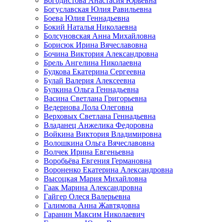
Богодистова Анастасия Юрьевна
Богуславская Юлия Равильевна
Боева Юлия Геннадьевна
Бокий Наталья Николаевна
Болсуновская Анна Михайловна
Борисюк Ирина Вячеславовна
Бочина Виктория Александровна
Брель Ангелина Николаевна
Будкова Екатерина Сергеевна
Булай Валерия Алексеевна
Булкина Ольга Геннадьевна
Васина Светлана Григорьевна
Ведернова Лола Олеговна
Верховых Светлана Геннадьевна
Владанец Анжелика Федоровна
Войкина Виктория Владимировна
Волошкина Ольга Вячеславовна
Волчек Ирина Евгеньевна
Воробьёва Евгения Германовна
Вороненко Екатерина Александровна
Высоцкая Мария Михайловна
Гаак Марина Александровна
Гайгер Олеся Валерьевна
Галимова Анна Жавтядовна
Гаранин Максим Николаевич