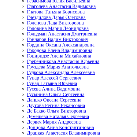
Герасимова Юлия Васильевна
Глаголева Анастасия Вадимовна
Гнатова Татьяна Борисовна
Гнездилова Дарья Олеговна
Голенева Лада Викторовна
Головина Мария Леонидовна
Гольдман Анастасия Дмитриевна
Гончаров Вадим Викторович
Гордина Оксана Александровна
Городова Елена Владимировна
Гоциридзе Алена Михайловна
Гребенникова Анастасия Юрьевна
Груздева Мария Анатольевна
Гудкова Александра Алексеевна
Гунар Алексей Сергеевич
Гунар Татьяна Юрьевна
Гусева Алина Вадимовна
Гусынина Ольга Сергеевна
Данько Оксана Сергеевна
Даутова Регина Рекансовна
Де Бакко Ольга Викторовна
Демешева Наталья Сергеевна
Деркач Мария Андреевна
Донцова Анна Константиновна
Драцкая Анастасия Владимировна