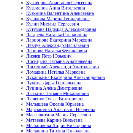
Кузнецова Анастасия Сергеевна
Кузьменок Анна Витальевна
Кузьмина Валентина Алексеевна
Куликова Марина Геннадиевна
Кулин Михаил Сергеевич
Кутузова Надежда Александровна
Лазарева Наталья Степановна
Ларионова Екатерина Марковна
Левчук Александр Васильевич
Леонова Наталья Феликсовна
Лизяев Петр Юрьевич
Лисицына Татьяна Анатольевна
Лисичный Александр Анатольевич
Ломакина Наталья Марковна
Лукашкина Екатерина Александровна
Лукина Дарья Геннадьевна
Лунина Алёна Дмитриевна
Лыткина Татьяна Михайловна
Ляшенко Ольга Викторовна
Малышева Оксана Юрьевна
Мартыненко Анастасия Игоревна
Массалютина Мария Сергеевна
Матвеева Каринэ Вильевна
Мельникова Лидия Викторовна
Мельшина Татьяна Николаевна