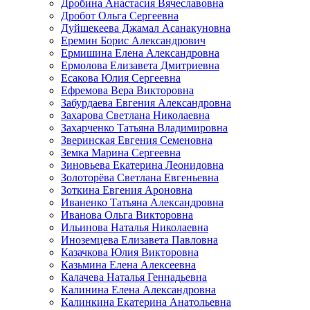
Дробина Анастасия Вячеславовна
Дробот Ольга Сергеевна
Дуйшекеева Джамал Асанакуновна
Еремин Борис Александрович
Ермишина Елена Александровна
Ермолова Елизавета Дмитриевна
Есакова Юлия Сергеевна
Ефремова Вера Викторовна
Забурдаева Евгения Александровна
Захарова Светлана Николаевна
Захарченко Татьяна Владимировна
Зверинская Евгения Семеновна
Земка Марина Сергеевна
Зиновьева Екатерина Леонидовна
Золоторёва Светлана Евгеньевна
Зоткина Евгения Ароновна
Иваненко Татьяна Александровна
Иванова Ольга Викторовна
Ильинова Наталья Николаевна
Иноземцева Елизавета Павловна
Казачкова Юлия Викторовна
Казьмина Елена Алексеевна
Калачева Наталья Геннадьевна
Калинина Елена Александровна
Калинкина Екатерина Анатольевна