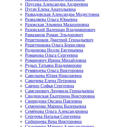
Прусова Александра Андреевна
Пугач Елена Анатольевна
Развадовская Александра Модестовна
Разваляева Ольга Юрьевна
Разовская Эльмира Мазахировна
Разовский Валериан Владимирович
Рамазанов Роман Эльдорович
Решетников Дмитрий Геннадьевич
Решетникова Ольга Борисовна
Родионова Нелли Евгеньевна
Романова Ольга Сергеевна
Романович Ирина Михайловна
Рудых Татьяна Владимировн
Румянцева Ольга Викторовна
Савельева Юлия Николаевна
Савичева Елена Петровна
Савчиц Софья Сергеевна
Самсонович Людмила Геннадьевна
Свидинская Екатерина Викторовна
Свиридова Оксана Павловна
Семененко Марина Валерьевна
Семёнова Ольга Александровна
Сергеева Наталья Сергеевна
Сибирцева Вера Викторовна
Сидоренко Марина Александровна