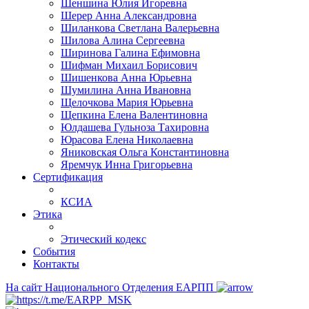
Шеншина Юлия Игоревна
Шерер Анна Александровна
Шиланкова Светлана Валерьевна
Шилова Алина Сергеевна
Ширинова Галина Ефимовна
Шифман Михаил Борисович
Шишенкова Анна Юрьевна
Шумилина Анна Ивановна
Щелочкова Мария Юрьевна
Щепкина Елена Валентиновна
Юлдашева Гульноза Тахировна
Юрасова Елена Николаевна
Яниковская Ольга Константиновна
Яремчук Инна Григорьевна
Сертификация
КСИА
Этика
Этический кодекс
События
Контакты
На сайт Национального Отделения ЕАРПП