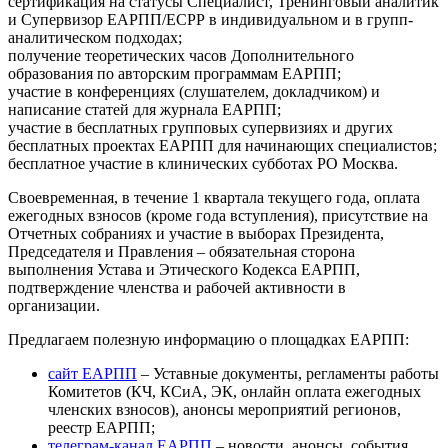
сертификация на статусы Специалист, Тренинговый аналитик
и Супервизор ЕАРПП/ЕСРР в индивидуальном и в групп-
аналитическом подходах;
получение теоретических часов Дополнительного
образования по авторским программам ЕАРПП;
участие в конференциях (слушателем, докладчиком) и
написание статей для журнала ЕАРПП;
участие в бесплатных групповых супервизиях и других
бесплатных проектах ЕАРПП для начинающих специалистов;
бесплатное участие в клинических субботах РО Москва.
Своевременная, в течение 1 квартала текущего года, оплата
ежегодных взносов (кроме года вступления), присутствие на
Отчетных собраниях и участие в выборах Президента,
Председателя и Правления – обязательная сторона
выполнения Устава и Этического Кодекса ЕАРПП,
подтверждение членства и рабочей активности в
организации.
Предлагаем полезную информацию о площадках ЕАРПП:
сайт ЕАРПП
– Уставные документы, регламенты работы
Комитетов (КЧ, КСиА, ЭК, онлайн оплата ежегодных
членских взносов), анонсы мероприятий регионов,
реестр ЕАРПП;
телеграм-канал ЕАРПП
– новости, анонсы, события,