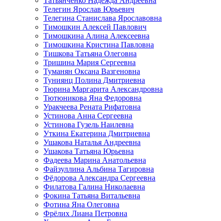
Татьянченко Надежда Андреевна
Телегин Ярослав Юрьевич
Телегина Станислава Ярославовна
Тимошкин Алексей Павлович
Тимошкина Алина Алексеевна
Тимошкина Кристина Павловна
Тишкова Татьяна Олеговна
Тришина Мария Сергеевна
Туманян Оксана Вазгеновна
Туниянц Полина Дмитриевна
Тюрина Маргарита Александровна
Тютюникова Яна Федоровна
Уракчеева Рената Рифатовна
Устинова Анна Сергеевна
Устинова Гузель Наилевна
Уткина Екатерина Дмитриевна
Ушакова Наталья Андреевна
Ушакова Татьяна Юрьевна
Фадеева Марина Анатольевна
Файзуллина Альбина Тагировна
Фёдорова Александра Сергеевна
Филатова Галина Николаевна
Фокина Татьяна Витальевна
Фотина Яна Олеговна
Фрёлих Лиана Петровна