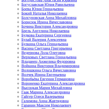
Богодистова Анастасия Юрьевна
Богуславская Юлия Равильевна
Боева Юлия Геннадьевна
Бокий Наталья Николаевна
Болсуновская Анна Михайловна
Борисюк Ирина Вячеславовна
Бочина Виктория Александровна
Брель Ангелина Николаевна
Будкова Екатерина Сергеевна
Булай Валерия Алексеевна
Булкина Ольга Геннадьевна
Васина Светлана Григорьевна
Ведернова Лола Олеговна
Верховых Светлана Геннадьевна
Владанец Анжелика Федоровна
Войкина Виктория Владимировна
Волошкина Ольга Вячеславовна
Волчек Ирина Евгеньевна
Воробьёва Евгения Германовна
Вороненко Екатерина Александровна
Высоцкая Мария Михайловна
Гаак Марина Александровна
Гайгер Олеся Валерьевна
Галимова Анна Жавтядовна
Гаранин Максим Николаевич