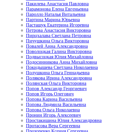
Пакилева Анастасия Павловна
Парамонова Елена Евгеньевна
Паролло Наталья Витальевна
Партина Марина Юрьевна
Пастащук Екатерина Игоревна
Петрова Анастасия Викторовна
Пирцхалава Светлана Петровна
Пичушкина Ольга Викторовна
Повалей Анна Александровна
Поволоцкая Галина Викторовна
Подвысоцкая Юлия Михайловна
Подосинникова Анна Михайловна
Покидышева Светлана Николаевна
Полушкина Ольга Геннадьевна
Полякова Ирина Александровна
Полянская Ольга Викторовна
Попов Александр Георгиевич
Попов Игорь Олегович
Попова Карина Васильевна
Попова Людмила Васильевна
Попова Ольга Николаевна
Пронин Игорь Алексеевич
Простакишина Юлия Александровна
Протасова Вера Сергеевна
Прохоренко Ксения Сергеевна