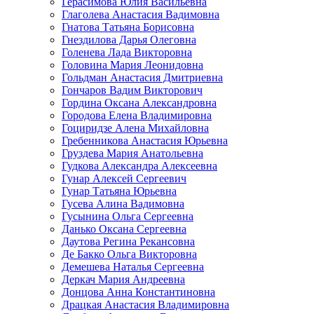
Герасимова Юлия Васильевна
Глаголева Анастасия Вадимовна
Гнатова Татьяна Борисовна
Гнездилова Дарья Олеговна
Голенева Лада Викторовна
Головина Мария Леонидовна
Гольдман Анастасия Дмитриевна
Гончаров Вадим Викторович
Гордина Оксана Александровна
Городова Елена Владимировна
Гоциридзе Алена Михайловна
Гребенникова Анастасия Юрьевна
Груздева Мария Анатольевна
Гудкова Александра Алексеевна
Гунар Алексей Сергеевич
Гунар Татьяна Юрьевна
Гусева Алина Вадимовна
Гусынина Ольга Сергеевна
Данько Оксана Сергеевна
Даутова Регина Рекансовна
Де Бакко Ольга Викторовна
Демешева Наталья Сергеевна
Деркач Мария Андреевна
Донцова Анна Константиновна
Драцкая Анастасия Владимировна