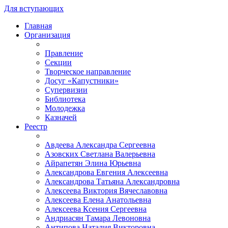
Для вступающих
Главная
Организация
Правление
Секции
Творческое направление
Досуг «Капустники»
Супервизии
Библиотека
Молодежка
Казначей
Реестр
Авдеева Александра Сергеевна
Азовских Светлана Валерьевна
Айрапетян Элина Юрьевна
Александрова Евгения Алексеевна
Александрова Татьяна Александровна
Алексеева Виктория Вячеславовна
Алексеева Елена Анатольевна
Алексеева Ксения Сергеевна
Андриасян Тамара Левоновна
Антипова Наталия Викторовна