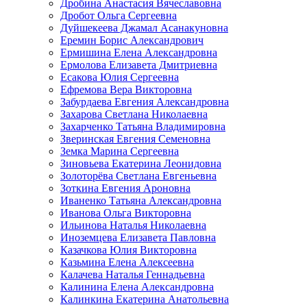
Дробина Анастасия Вячеславовна
Дробот Ольга Сергеевна
Дуйшекеева Джамал Асанакуновна
Еремин Борис Александрович
Ермишина Елена Александровна
Ермолова Елизавета Дмитриевна
Есакова Юлия Сергеевна
Ефремова Вера Викторовна
Забурдаева Евгения Александровна
Захарова Светлана Николаевна
Захарченко Татьяна Владимировна
Зверинская Евгения Семеновна
Земка Марина Сергеевна
Зиновьева Екатерина Леонидовна
Золоторёва Светлана Евгеньевна
Зоткина Евгения Ароновна
Иваненко Татьяна Александровна
Иванова Ольга Викторовна
Ильинова Наталья Николаевна
Иноземцева Елизавета Павловна
Казачкова Юлия Викторовна
Казьмина Елена Алексеевна
Калачева Наталья Геннадьевна
Калинина Елена Александровна
Калинкина Екатерина Анатольевна