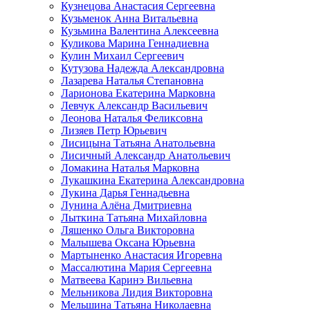
Кузнецова Анастасия Сергеевна
Кузьменок Анна Витальевна
Кузьмина Валентина Алексеевна
Куликова Марина Геннадиевна
Кулин Михаил Сергеевич
Кутузова Надежда Александровна
Лазарева Наталья Степановна
Ларионова Екатерина Марковна
Левчук Александр Васильевич
Леонова Наталья Феликсовна
Лизяев Петр Юрьевич
Лисицына Татьяна Анатольевна
Лисичный Александр Анатольевич
Ломакина Наталья Марковна
Лукашкина Екатерина Александровна
Лукина Дарья Геннадьевна
Лунина Алёна Дмитриевна
Лыткина Татьяна Михайловна
Ляшенко Ольга Викторовна
Малышева Оксана Юрьевна
Мартыненко Анастасия Игоревна
Массалютина Мария Сергеевна
Матвеева Каринэ Вильевна
Мельникова Лидия Викторовна
Мельшина Татьяна Николаевна