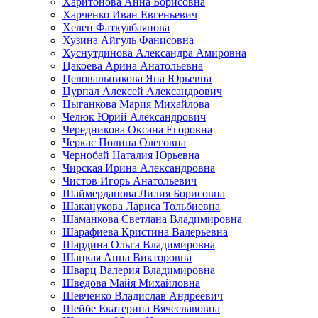
Харитонова Анна Борисовна
Харченко Иван Евгеньевич
Хелен Фаткулбаянова
Хузина Айгуль Фанисовна
Хуснутдинова Александра Амировна
Цакоева Арина Анатольевна
Целовальникова Яна Юрьевна
Цурпал Алексей Александрович
Цыганкова Мария Михайлова
Челюк Юрий Александрович
Чередникова Оксана Егоровна
Черкас Полина Олеговна
Чернобай Наталия Юрьевна
Чирская Ирина Александровна
Чистов Игорь Анатольевич
Шаймерданова Лилия Борисовна
Шаканукова Лариса Тольбиевна
Шаманкова Светлана Владимировна
Шарафиева Кристина Валерьевна
Шардина Ольга Владимировна
Шацкая Анна Викторовна
Шварц Валерия Владимировна
Шведова Майя Михайловна
Шевченко Владислав Андреевич
Шейбе Екатерина Вячеславовна