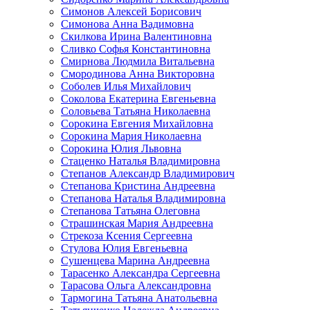
Симонов Алексей Борисович
Симонова Анна Вадимовна
Скилкова Ирина Валентиновна
Сливко Софья Константиновна
Смирнова Людмила Витальевна
Смородинова Анна Викторовна
Соболев Илья Михайлович
Соколова Екатерина Евгеньевна
Соловьева Татьяна Николаевна
Сорокина Евгения Михайловна
Сорокина Мария Николаевна
Сорокина Юлия Львовна
Стаценко Наталья Владимировна
Степанов Александр Владимирович
Степанова Кристина Андреевна
Степанова Наталья Владимировна
Степанова Татьяна Олеговна
Страшинская Мария Андреевна
Стрекоза Ксения Сергеевна
Стулова Юлия Евгеньевна
Сушенцева Марина Андреевна
Тарасенко Александра Сергеевна
Тарасова Ольга Александровна
Тармогина Татьяна Анатольевна