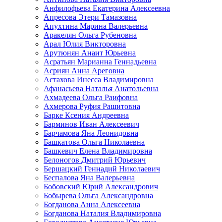
Анфилофьева Екатерина Алексеевна
Апресова Этери Тамазовна
Апухтина Марина Валерьевна
Аракелян Ольга Рубеновна
Арал Юлия Викторовна
Арутюнян Анаит Юрьевна
Асратьян Марианна Геннадьевна
Асриян Анна Ареговна
Астахова Инесса Владимировна
Афанасьева Наталья Анатольевна
Ахмадеева Ольга Раифовна
Ахмерова Руфия Рашитовна
Барке Ксения Андреевна
Барминов Иван Алексеевич
Барчамова Яна Леонидовна
Башкатова Ольга Николаевна
Башкевич Елена Владимировна
Белоногов Дмитрий Юрьевич
Бершацкий Геннадий Николаевич
Беспалова Яна Валерьевна
Бобовский Юрий Александрович
Бобырева Ольга Александровна
Богданова Анна Алексеевна
Богданова Наталия Владимировна