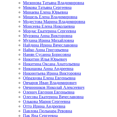
Мизинова Татьяна Владимировна
Микова Татьяна Сергеевна
Минаева Елена Юрьевна
Мишель Елена Владимировна
Модестова Марина Владимировна
Моисеева Елена Николаевна
Мордас Екатерина Сергеевна
Мурзина Анна Викторовна
Мухина Ирина Михайловна
Найдина Ирина Вячеславовна
Найко Анна Григорьевна
Нанян Сусанна Борисовна
Никитин Илья Юрьевич
Никитина Оксана Анатольевна
Никишова Анна Андреевна
Никнютьева Ирина Викторовна
Образцова Елена Евгеньевна
Овчаров Иван Владимирович
Овчинников Николай Алексеевич
Оленич Евгения Евгеньевна
Олесова Екатерина Вячеславовна
Олькова Мария Сергеевна
Отто Ирина Андреевна
Павлова Гюльнара Ревовна
Пак Яна Сергеевна