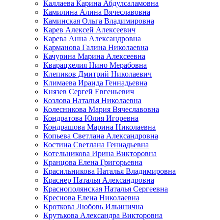
Каллаева Карина Абдулсаламовна
Камилина Алина Вячеславовна
Каминская Ольга Владимировна
Карев Алексей Алексеевич
Карева Анна Александровна
Карманова Галина Николаевна
Качурина Марина Алексеевна
Кварацхелия Нино Мерабовна
Клепиков Дмитрий Николаевич
Климаева Ираида Геннадьевна
Князев Сергей Евгеньевич
Козлова Наталья Николаевна
Колесникова Мария Вячеславовна
Кондратова Юлия Игоревна
Кондрашова Марина Николаевна
Копьева Светлана Александровна
Костина Светлана Геннадьевна
Котельникова Ирина Викторовна
Кранцова Елена Григорьевна
Красильникова Наталья Владимировна
Краснер Наталья Александровна
Краснополянская Наталья Сергеевна
Креснова Елена Николаевна
Кроткова Любовь Ильинична
Крутькова Александра Викторовна